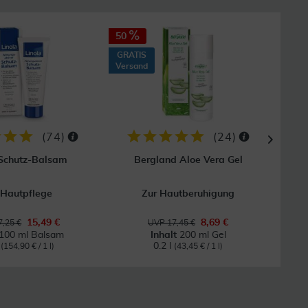
50
40
GRATIS
GRAT
Versand
Vers
(
74
)
(
24
)
 Schutz-Balsam
Bergland Aloe Vera Gel
 Hautpflege
Zur Hautberuhigung
Bei
15,49 €
8,69 €
,25 €
UVP 17,45 €
100 ml Balsam
Inhalt
200 ml Gel
l
0.2 l
(154,90 € / 1 l)
(43,45 € / 1 l)