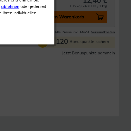
12,40 €
iteres entnehmen Sie
0.05 kg (248,00 € / 1 kg)
s
ablehnen
oder jederzeit
e Ihren individuellen
In den Warenkorb
Lieferzeit 1-3 Tage
Alle Preise inkl. MwSt.
Versandkosten
120
P
Bonuspunkte sichern
Jetzt Bonuspunkte sammeln