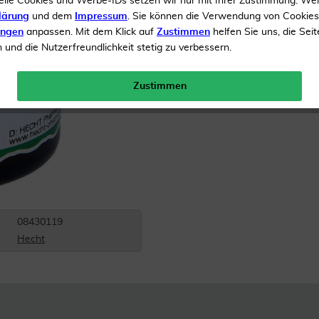
elle Cookies und Werbe-IDs setzen wir nur mit Ihrer Zustimmung. We
Inhalt
50 g Salbe
lärung
und dem
Impressum
. Sie können die Verwendung von Cookie
ungen
anpassen. Mit dem Klick auf
Zustimmen
helfen Sie uns, die Seit
Menge:
und die Nutzerfreundlichkeit stetig zu verbessern.
Gratis Versand ab 19 €
Zustimmen
08430119
Hecht