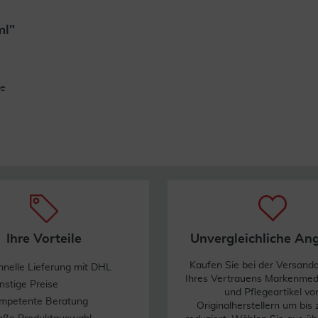
ml"
Weiterlesen
de
Ihre Vorteile
Unvergleichliche An
Kaufen Sie bei der Versand
hnelle Lieferung mit DHL
Ihres Vertrauens Markenme
nstige Preise
und Pflegeartikel vo
mpetente Beratung
Originalherstellern um bis