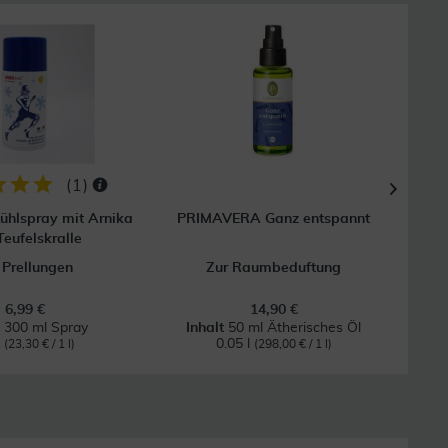
(
1
)
hlspray mit Arnika
PRIMAVERA Ganz entspannt
Arom
Teufelskralle
 Prellungen
Zur Raumbeduftung
6,99 €
14,90 €
t
300 ml Spray
Inhalt
50 ml Ätherisches Öl
l
0.05 l
(23,30 € / 1 l)
(298,00 € / 1 l)