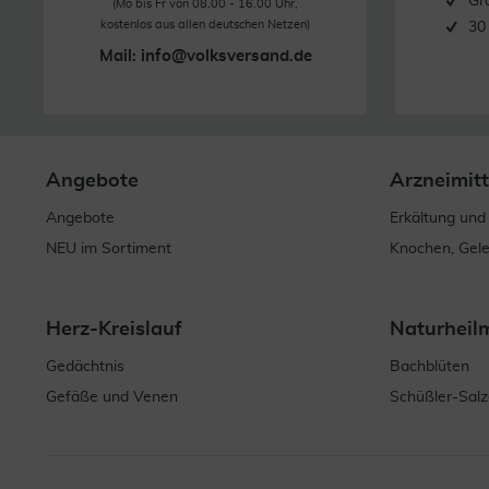
Gr
(Mo bis Fr von 08.00 - 16.00 Uhr,
kostenlos aus allen deutschen Netzen)
30
Mail:
info@volksversand.de
Angebote
Arzneimitt
Angebote
Erkältung und
NEU im Sortiment
Knochen, Gel
Herz-Kreislauf
Naturheil
Gedächtnis
Bachblüten
Gefäße und Venen
Schüßler-Salz