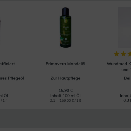
ffiniert
Primavera Mandelöl
Wundmed Kü
und 
ares Pflegeöl
Zur Hautpflege
Bei
15,90 €
l Öl
Inhalt
100 ml Öl
Inhal
0.1 l
0.3 
/ 1 l)
(159,00 € / 1 l)