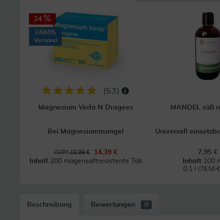
24
GRATIS
Versand
(
53
)
Magnesium Verla N Dragees
MANDEL süß ra
Bei Magnesiummangel
Universell einsetzb
14,39 €
7,95 €
AVP* 18,99 €
Inhalt
200 magensaftresistente Tabl.
Inhalt
100 m
0.1 l
(79,50 € 
Beschreibung
Bewertungen
0