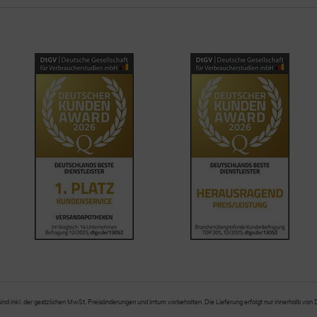
sind inkl. der gestzlichen MwSt. Preisänderungen und Irrtum vorbehalten. Die Lieferung erfolgt nur innerhalb von