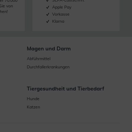
SEPA-Lastschrift
er 70.000
Sie von
Apple Pay
hen!
Vorkasse
Klarna
Magen und Darm
Abführmittel
Durchfallerkrankungen
Tiergesundheit und Tierbedarf
Hunde
Katzen