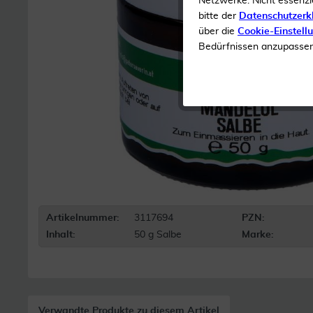
Netzwerke. Nicht essenzi
bitte der
Datenschutzerk
über die
Cookie-Einstell
Bedürfnissen anzupassen 
Artikelnummer:
3117694
PZN:
Inhalt:
50 g Salbe
Marke:
Verwandte Produkte zu diesem Artikel