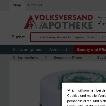
Shop
Ratgeber
Mein
gü
Suche:
Bonusprogramm
Arzneimittel
Beauty und Pfl
Online Apotheke
Beauty und Pflege
Bodyl
❤-lich willkommen bei de
Cookies und mobile Werbe
personalisierter- und nic