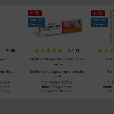
44
10
GRATIS
GRATIS
Versand
Versand
(
9
)
(
32
)
pair
Hydrocortison-ratiopharm 0,5%
Linola
Creme
ner Haut
Bei Entzündungssymptomen der
Zur
Haut
8,99 €
6,99 €
AVP* 12,69 €
UVP 17
Creme
Inhalt
30 g Creme
Inhalt
0.03 kg
0.1 
 / 1 kg)
(233,00 € / 1 kg)