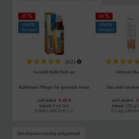
35
34
GRATIS
GRATIS
Versand
Versand
(
62
)
Fenistil Kühl Roll-on
Alfason Re
Kühlende Pflege für gereizte Haut
Bei sehr trocke
6,45 €
1
UVP 9,96 €
UVP 28,99 €
Inhalt
8 ml Gel
Inhalt
100 g 
0.008 l
0.1 kg
(806,25 € / 1 l)
(189,90 €
Von Kunden häufig mitgekauft