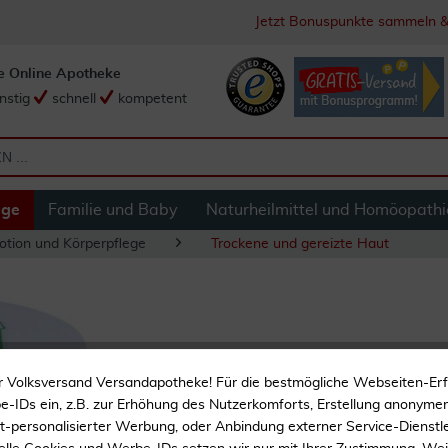
Jetzt Bonuspunkte sammeln &
e Online Apotheke
nstig
schnell
kompetent
ege
Familie und Baby
Naturheilmittel und Homöopathi
otion und Körperpflege
Trockene und gereizte Haut
Mandelöl Salbe 50
r Volksversand Versandapotheke! Für die bestmögliche Webseiten-Er
-IDs ein, z.B. zur Erhöhung des Nutzerkomforts, Erstellung anonymer 
Zur Hautpflege
ht-personalisierter Werbung, oder Anbindung externer Service-Dienstle