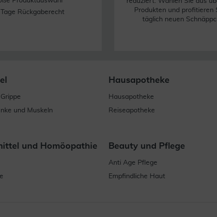
oße Produktauswahl
reduziert. Wählen Sie aus üb
Produkten und profitieren 
 Tage Rückgaberecht
täglich neuen Schnäppc
el
Hausapotheke
 Grippe
Hausapotheke
enke und Muskeln
Reiseapotheke
mittel und Homöopathie
Beauty und Pflege
Anti Age Pflege
e
Empfindliche Haut