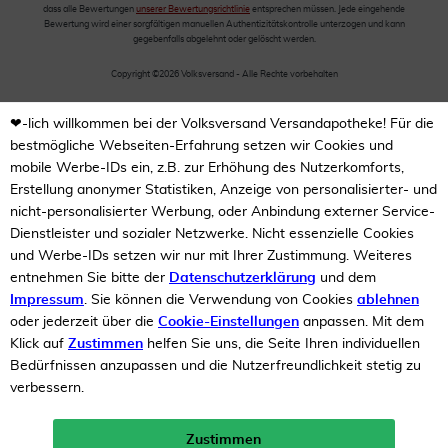
dass alle Bewertungen
unserer Bewertungsrichtlinie
entsprechen müssen. Jede eingehende
Bewertung wird einer sorgfältigen manuellen Authentizitätskontrolle unterzogen und kann
gegebenfalls abgelehnt oder gelöscht werden.
Copyright ©2026 Volksversand - Alle Rechte vorbehalten
❤-lich willkommen bei der Volksversand Versandapotheke! Für die
bestmögliche Webseiten-Erfahrung setzen wir Cookies und
mobile Werbe-IDs ein, z.B. zur Erhöhung des Nutzerkomforts,
Erstellung anonymer Statistiken, Anzeige von personalisierter- und
nicht-personalisierter Werbung, oder Anbindung externer Service-
Dienstleister und sozialer Netzwerke. Nicht essenzielle Cookies
und Werbe-IDs setzen wir nur mit Ihrer Zustimmung. Weiteres
entnehmen Sie bitte der
Datenschutzerklärung
und dem
Impressum
. Sie können die Verwendung von Cookies
ablehnen
oder jederzeit über die
Cookie-Einstellungen
anpassen. Mit dem
Klick auf
Zustimmen
helfen Sie uns, die Seite Ihren individuellen
Bedürfnissen anzupassen und die Nutzerfreundlichkeit stetig zu
verbessern.
Zustimmen