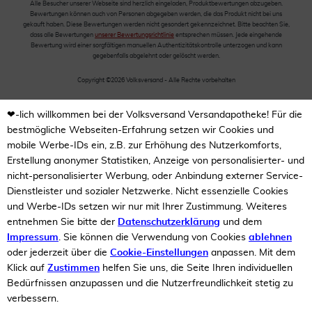
Alle Besucher unserer Webseite sind herzlich eingeladen, Produktbewertungen abzugeben.
Bewertungen können auch von Personen abgegeben werden, die das Produkt nicht bei uns
gekauft haben. Diese Bewertungen werden nicht gesondert gekennzeichnet. Bitte beachten Sie,
dass alle Bewertungen
unserer Bewertungsrichtlinie
entsprechen müssen. Jede eingehende
Bewertung wird einer sorgfältigen manuellen Authentizitätskontrolle unterzogen und kann
gegebenfalls abgelehnt oder gelöscht werden.
Copyright ©2026 Volksversand - Alle Rechte vorbehalten
❤-lich willkommen bei der Volksversand Versandapotheke! Für die
bestmögliche Webseiten-Erfahrung setzen wir Cookies und
mobile Werbe-IDs ein, z.B. zur Erhöhung des Nutzerkomforts,
Erstellung anonymer Statistiken, Anzeige von personalisierter- und
nicht-personalisierter Werbung, oder Anbindung externer Service-
Dienstleister und sozialer Netzwerke. Nicht essenzielle Cookies
und Werbe-IDs setzen wir nur mit Ihrer Zustimmung. Weiteres
entnehmen Sie bitte der
Datenschutzerklärung
und dem
Impressum
. Sie können die Verwendung von Cookies
ablehnen
oder jederzeit über die
Cookie-Einstellungen
anpassen. Mit dem
Klick auf
Zustimmen
helfen Sie uns, die Seite Ihren individuellen
Bedürfnissen anzupassen und die Nutzerfreundlichkeit stetig zu
verbessern.