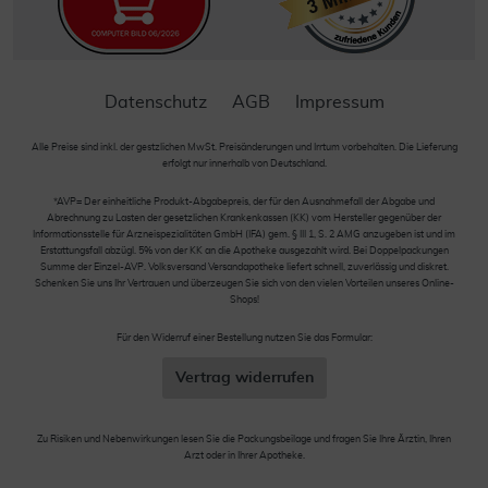
Datenschutz
AGB
Impressum
Alle Preise sind inkl. der gestzlichen MwSt. Preisänderungen und Irrtum vorbehalten. Die Lieferung
erfolgt nur innerhalb von Deutschland.
*AVP= Der einheitliche Produkt-Abgabepreis, der für den Ausnahmefall der Abgabe und
Abrechnung zu Lasten der gesetzlichen Krankenkassen (KK) vom Hersteller gegenüber der
Informationsstelle für Arzneispezialitäten GmbH (IFA) gem. § III 1, S. 2 AMG anzugeben ist und im
Erstattungsfall abzügl. 5% von der KK an die Apotheke ausgezahlt wird. Bei Doppelpackungen
Summe der Einzel-AVP. Volksversand Versandapotheke liefert schnell, zuverlässig und diskret.
Schenken Sie uns Ihr Vertrauen und überzeugen Sie sich von den vielen Vorteilen unseres Online-
Shops!
Für den Widerruf einer Bestellung nutzen Sie das Formular:
Vertrag widerrufen
Zu Risiken und Nebenwirkungen lesen Sie die Packungsbeilage und fragen Sie Ihre Ärztin, Ihren
Arzt oder in Ihrer Apotheke.