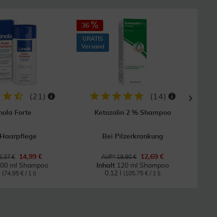
36
50
GRATIS
GRAT
Versand
Vers
(
21
)
(
14
)
nola Forte
Ketozolin 2 % Shampoo
K
 Haarpflege
Bei Pilzerkrankung
Für
14,99 €
12,69 €
,37 €
AVP* 19,90 €
00 ml Shampoo
Inhalt
120 ml Shampoo
l
0.12 l
(74,95 € / 1 l)
(105,75 € / 1 l)