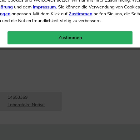
elle Cookies und Werbe-IDs setzen wir nur mit Ihrer Zustimmung. We
Inhalt
250 ml Shampoo
lärung
und dem
Impressum
. Sie können die Verwendung von Cookie
ungen
anpassen. Mit dem Klick auf
Zustimmen
helfen Sie uns, die Seit
Gratis Versand ab 19 €
und die Nutzerfreundlichkeit stetig zu verbessern.
Zustimmen
14553369
Laboratoire Native