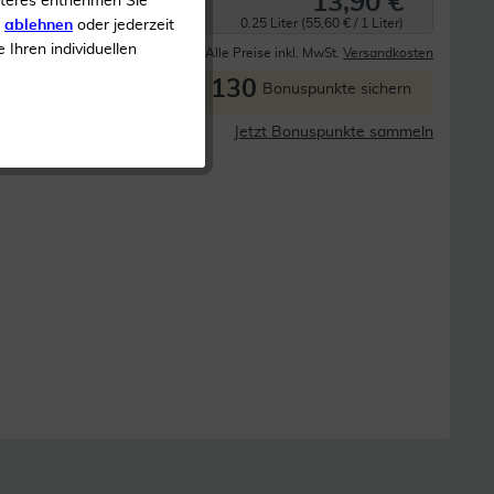
13,90 €
iteres entnehmen Sie
0.25 Liter (55,60 € / 1 Liter)
s
ablehnen
oder jederzeit
e Ihren individuellen
Derzeit nicht lieferbar
Alle Preise inkl. MwSt.
Versandkosten
130
P
Bonuspunkte sichern
Jetzt Bonuspunkte sammeln