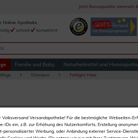
Jetzt Bonuspunkte sammeln &
e Online Apotheke
nstig
schnell
kompetent
ege
Familie und Baby
Naturheilmittel und Homöopathi
flege
Shampoo
Fettiges Haar
Phyto Panama Sh
r Volksversand Versandapotheke! Für die bestmögliche Webseiten-Er
-IDs ein, z.B. zur Erhöhung des Nutzerkomforts, Erstellung anonymer 
Mildes Shampoo
ht-personalisierter Werbung, oder Anbindung externer Service-Dienstle