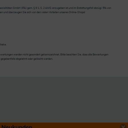
ialitäten GmbH (IFA) gem. § III 1, S. 2 AMG anzugeben ist und im Erstattungsfall abzügl. 5% von
en und überzeugen Sie sich von den vielen Vorteilen unseres Online-Shops!
theke.
wertungen werden nicht gesondert gekennzeichnet. Bitte beachten Sie, dass alle Bewertungen
 gegebenfalls abgelehnt oder gelöscht werden.
ür Neukunden