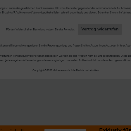
 zu Lasten der gesetzlichen Krankenkassen (KK) vom Hersteller gegenüber der Informationsstelle für Arzneispez
nzel-AVP. Volksversand Versandapotheke liefert schnell, zuverlässig und diskret. Schenken Sie uns Ihr Vertrau
Vertrag widerrufen
Für den Widerruf einer Bestellung nutzen Sie das Formular:
siken und Nebenwirkungen lesen Sie die Packungsbeilage und fragen Sie Ihre Ärztin, Ihren Arzt oder in Ihrer Apo
wertungen können auch von Personen abgegeben werden, die das Produkt nicht bei uns gekauft haben. Diese Be
en. Jede eingehende Bewertung wird einer sorgfältigen manuellen Authentizitätskontrolle unterzogen und kann
Copyright ©2026 Volksversand - Alle Rechte vorbehalten
Exklusiv f