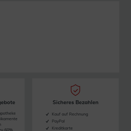
gebote
Sicheres Bezahlen
apotheke
Kauf auf Rechnung
dikamente
PayPal
n
Kreditkarte
 zu 60%