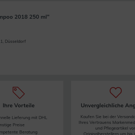
mpoo 2018 250 ml"
Weiterlesen
1, Düsseldorf
Ihre Vorteile
Unvergleichliche An
Kaufen Sie bei der Versand
hnelle Lieferung mit DHL
Ihres Vertrauens Markenme
nstige Preise
und Pflegeartikel vo
mpetente Beratung
Originalherstellern um bis