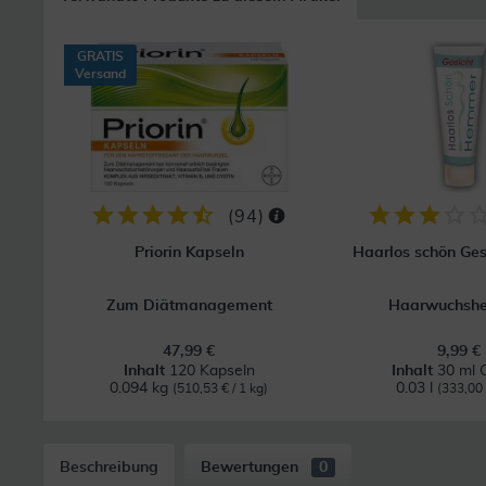
GRATIS
Versand
(
94
)
Priorin Kapseln
Haarlos schön Ge
Zum Diätmanagement
Haarwuchsh
47,99 €
9,99 €
Inhalt
120 Kapseln
Inhalt
30 ml 
0.094 kg
0.03 l
(510,53 € / 1 kg)
(333,00 €
Beschreibung
Bewertungen
0