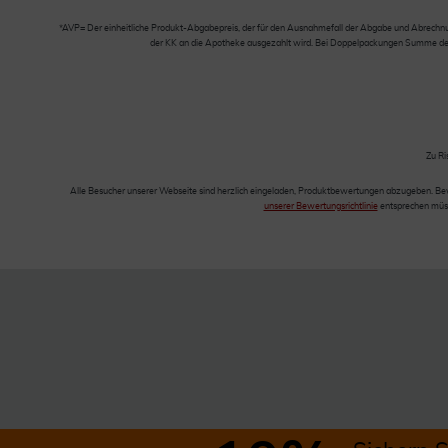
*AVP= Der einheitliche Produkt-Abgabepreis, der für den Ausnahmefall der Abgabe und Abrechnung
der KK an die Apotheke ausgezahlt wird. Bei Doppelpackungen Summe der Ei
Zu Ri
Alle Besucher unserer Webseite sind herzlich eingeladen, Produktbewertungen abzugeben. Be
unserer Bewertungsrichtlinie
entsprechen müss