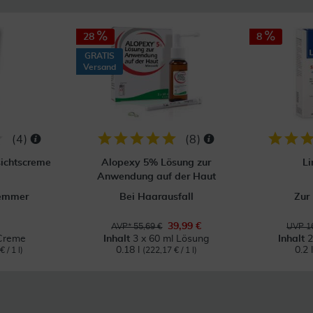
28
8
GRATIS
Versand
(
4
)
(
8
)
sichtscreme
Alopexy 5% Lösung zur
Li
Anwendung auf der Haut
emmer
Bei Haarausfall
Zur
39,99 €
AVP* 55,69 €
UVP 16
Creme
Inhalt
3 x 60 ml Lösung
Inhalt
2
0.18 l
0.2 
 / 1 l)
(222,17 € / 1 l)