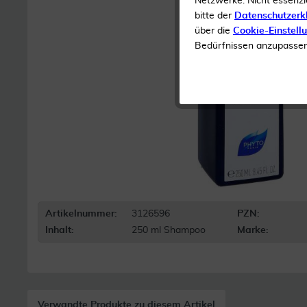
Netzwerke. Nicht essenzi
bitte der
Datenschutzerk
über die
Cookie-Einstell
Bedürfnissen anzupassen 
Artikelnummer:
3126596
PZN:
Inhalt:
250 ml Shampoo
Marke:
Verwandte Produkte zu diesem Artikel