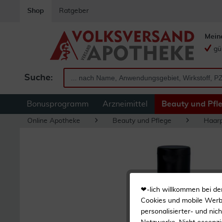
Shop
Ratgeber
Mein
gü
Suche:
Bonusprogramm
Arzneimittel
Beauty und Pfl
Online Apotheke
Beauty und Pflege
Haarp
❤-lich willkommen bei de
Cookies und mobile Werbe
personalisierter- und nic