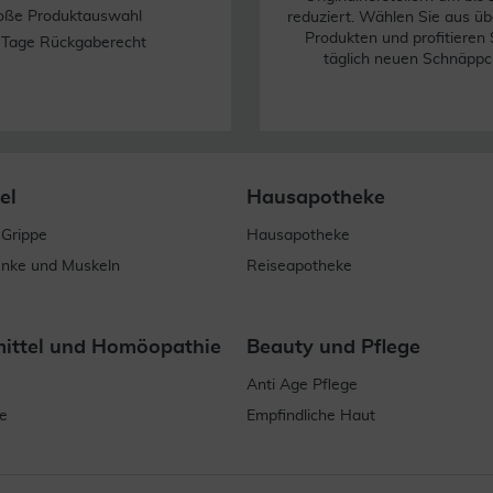
oße Produktauswahl
reduziert. Wählen Sie aus üb
Produkten und profitieren 
 Tage Rückgaberecht
täglich neuen Schnäppc
el
Hausapotheke
 Grippe
Hausapotheke
enke und Muskeln
Reiseapotheke
mittel und Homöopathie
Beauty und Pflege
Anti Age Pflege
e
Empfindliche Haut