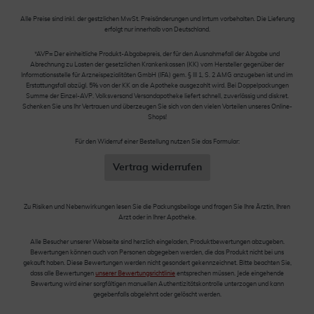
Alle Preise sind inkl. der gestzlichen MwSt. Preisänderungen und Irrtum vorbehalten. Die Lieferung
erfolgt nur innerhalb von Deutschland.
*AVP= Der einheitliche Produkt-Abgabepreis, der für den Ausnahmefall der Abgabe und
Abrechnung zu Lasten der gesetzlichen Krankenkassen (KK) vom Hersteller gegenüber der
Informationsstelle für Arzneispezialitäten GmbH (IFA) gem. § III 1, S. 2 AMG anzugeben ist und im
Erstattungsfall abzügl. 5% von der KK an die Apotheke ausgezahlt wird. Bei Doppelpackungen
Summe der Einzel-AVP. Volksversand Versandapotheke liefert schnell, zuverlässig und diskret.
Schenken Sie uns Ihr Vertrauen und überzeugen Sie sich von den vielen Vorteilen unseres Online-
Shops!
Für den Widerruf einer Bestellung nutzen Sie das Formular:
Vertrag widerrufen
Zu Risiken und Nebenwirkungen lesen Sie die Packungsbeilage und fragen Sie Ihre Ärztin, Ihren
Arzt oder in Ihrer Apotheke.
Alle Besucher unserer Webseite sind herzlich eingeladen, Produktbewertungen abzugeben.
Bewertungen können auch von Personen abgegeben werden, die das Produkt nicht bei uns
gekauft haben. Diese Bewertungen werden nicht gesondert gekennzeichnet. Bitte beachten Sie,
dass alle Bewertungen
unserer Bewertungsrichtlinie
entsprechen müssen. Jede eingehende
Bewertung wird einer sorgfältigen manuellen Authentizitätskontrolle unterzogen und kann
gegebenfalls abgelehnt oder gelöscht werden.