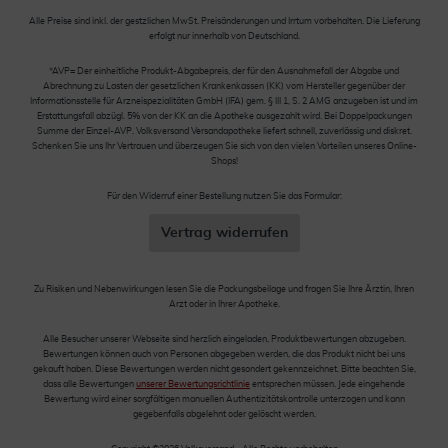
Alle Preise sind inkl. der gestzlichen MwSt. Preisänderungen und Irrtum vorbehalten. Die Lieferung
erfolgt nur innerhalb von Deutschland.
*AVP= Der einheitliche Produkt-Abgabepreis, der für den Ausnahmefall der Abgabe und
Abrechnung zu Lasten der gesetzlichen Krankenkassen (KK) vom Hersteller gegenüber der
Informationsstelle für Arzneispezialitäten GmbH (IFA) gem. § III 1, S. 2 AMG anzugeben ist und im
Erstattungsfall abzügl. 5% von der KK an die Apotheke ausgezahlt wird. Bei Doppelpackungen
Summe der Einzel-AVP. Volksversand Versandapotheke liefert schnell, zuverlässig und diskret.
Schenken Sie uns Ihr Vertrauen und überzeugen Sie sich von den vielen Vorteilen unseres Online-
Shops!
Für den Widerruf einer Bestellung nutzen Sie das Formular:
Vertrag widerrufen
Zu Risiken und Nebenwirkungen lesen Sie die Packungsbeilage und fragen Sie Ihre Ärztin, Ihren
Arzt oder in Ihrer Apotheke.
Alle Besucher unserer Webseite sind herzlich eingeladen, Produktbewertungen abzugeben.
Bewertungen können auch von Personen abgegeben werden, die das Produkt nicht bei uns
gekauft haben. Diese Bewertungen werden nicht gesondert gekennzeichnet. Bitte beachten Sie,
dass alle Bewertungen
unserer Bewertungsrichtlinie
entsprechen müssen. Jede eingehende
Bewertung wird einer sorgfältigen manuellen Authentizitätskontrolle unterzogen und kann
gegebenfalls abgelehnt oder gelöscht werden.