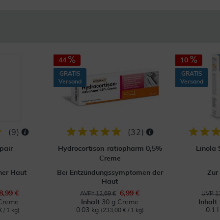
44
10
GRATIS
GRATIS
Versand
Versand
(
9
)
(
32
)
pair
Hydrocortison-ratiopharm 0,5%
Linola
Creme
ner Haut
Bei Entzündungssymptomen der
Zur
Haut
8,99 €
6,99 €
AVP* 12,69 €
UVP 17
Creme
Inhalt
30 g Creme
Inhalt
0.03 kg
0.1 
 / 1 kg)
(233,00 € / 1 kg)