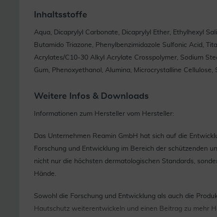
Inhaltsstoffe
Aqua, Dicaprylyl Carbonate, Dicaprylyl Ether, Ethylhexyl S
Butamido Triazone, Phenylbenzimidazole Sulfonic Acid, Tit
Acrylates/C10-30 Alkyl Acrylate Crosspolymer, Sodium Stear
Gum, Phenoxyethanol, Alumina, Microcrystalline Cellulose, S
Weitere Infos & Downloads
Informationen zum Hersteller vom Hersteller:
Das Unternehmen Reamin GmbH hat sich auf die Entwicklu
Forschung und Entwicklung im Bereich der schützenden u
nicht nur die höchsten dermatologischen Standards, sonde
Hände.
Sowohl die Forschung und Entwicklung als auch die Produ
Hautschutz weiterentwickeln und einen Beitrag zu mehr