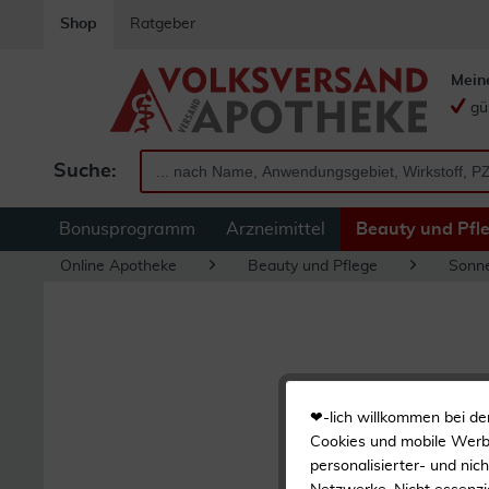
Shop
Ratgeber
Mein
gü
Suche:
Bonusprogramm
Arzneimittel
Beauty und Pfl
Online Apotheke
Beauty und Pflege
Sonn
❤-lich willkommen bei de
Cookies und mobile Werbe
personalisierter- und nic