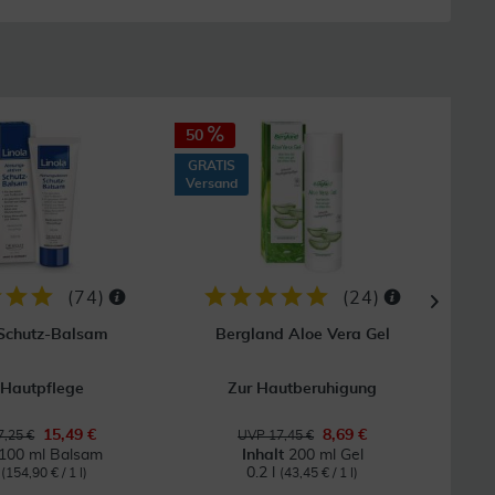
50
40
GRATIS
GRAT
Versand
Vers
(
74
)
(
24
)
 Schutz-Balsam
Bergland Aloe Vera Gel
 Hautpflege
Zur Hautberuhigung
Bei
15,49 €
8,69 €
,25 €
UVP 17,45 €
100 ml Balsam
Inhalt
200 ml Gel
l
0.2 l
(154,90 € / 1 l)
(43,45 € / 1 l)