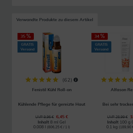
Verwandte Produkte zu diesem Artikel
35
34
GRATIS
GRATIS
Versand
Versand
(
62
)
Fenistil Kühl Roll-on
Alfason Re
Kühlende Pflege für gereizte Haut
Bei sehr trocke
6,45 €
1
UVP 9,96 €
UVP 28,99 €
Inhalt
8 ml Gel
Inhalt
100 g 
0.008 l
0.1 kg
(806,25 € / 1 l)
(189,90 €