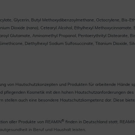
alicylate, Glycerin, Butyl Methoxydibenzoylmethane, Octocrylene, Bis-E
anium Dioxide (nano), Cetearyl Alcohol, Ethylhexyl Methoxycinnamate, 
oyl Glutamate, Aminomethyl Propanol, Pentaerythrityl Distearate, Bisa
imethicone, Diethylhexyl Sodium Sulfosuccinate, Titanium Dioxide, Silv
ng von Hautschutzkonzepten und Produkten für arbeitende Hände spe
nd pflegenden Kosmetik mit den hohen Hautschutzanforderungen des
rn stellen auch eine besondere Hautschutzkompetenz dar. Diese biete
®
ktion aller Produkte von REAMIN
finden in Deutschland statt. REAMI
 Hautgesundheit in Beruf und Haushalt leisten.