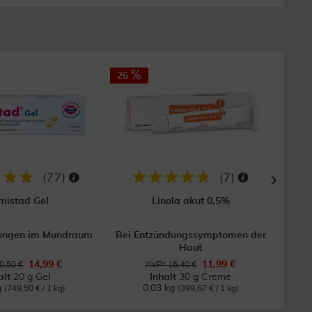
26
15
GRAT
Vers
(
77
)
(
7
)
mistad Gel
Linola akut 0,5%
Vichy
dungen im Mundraum
Bei Entzündungssymptomen der
Feuc
Haut
14,99 €
11,99 €
0,50 €
AVP* 16,40 €
alt
20 g Gel
Inhalt
30 g Creme
g
0.03 kg
(749,50 € / 1 kg)
(399,67 € / 1 kg)