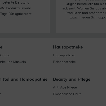
mpetente Beratung
Originalherstellern um bis
oße Produktauswahl
reduziert. Wählen Sie aus üb
Produkten und profitieren 
 Tage Rückgaberecht
täglich neuen Schnäppc
el
Hausapotheke
 Grippe
Hausapotheke
enke und Muskeln
Reiseapotheke
mittel und Homöopathie
Beauty und Pflege
Anti Age Pflege
e
Empfindliche Haut