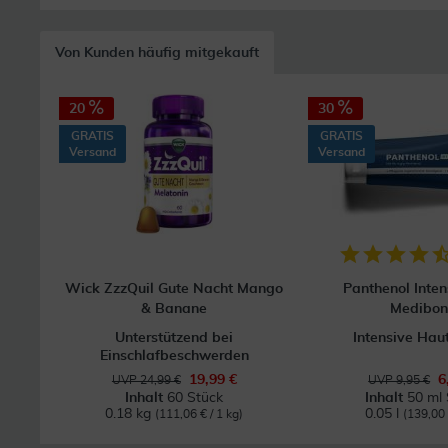
Von Kunden häufig mitgekauft
20
30
GRATIS
GRATIS
Versand
Versand
Wick ZzzQuil Gute Nacht Mango
Panthenol Inten
& Banane
Medibo
Unterstützend bei
Intensive Hau
Einschlafbeschwerden
19,99 €
6
UVP 24,99 €
UVP 9,95 €
Inhalt
60 Stück
Inhalt
50 ml 
0.18 kg
0.05 l
(111,06 € / 1 kg)
(139,00 €