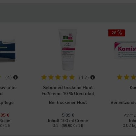
26
(
4
)
(
12
)
sivsalbe
Sebamed trockene Haut
Ka
nd
Fußcreme 10 % Urea akut
tpflege
Bei trockener Haut
Bei Entzün
,95 €
5,99 €
AVP* 2
Salbe
Inhalt
100 ml Creme
Inh
0.1 l
0.02 k
 / 1 l)
(59,90 € / 1 l)