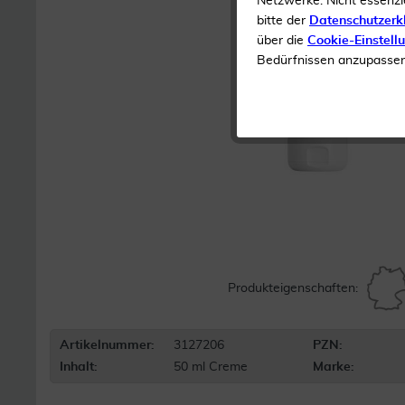
Netzwerke. Nicht essenzi
bitte der
Datenschutzerk
über die
Cookie-Einstell
Bedürfnissen anzupassen 
Produkteigenschaften:
Artikelnummer:
3127206
PZN:
Inhalt:
50 ml Creme
Marke: