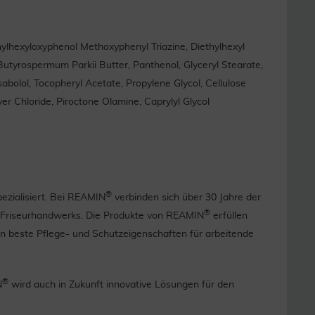
thylhexyloxyphenol Methoxyphenyl Triazine, Diethylhexyl
Butyrospermum Parkii Butter, Panthenol, Glyceryl Stearate,
bolol, Tocopheryl Acetate, Propylene Glycol, Cellulose
er Chloride, Piroctone Olamine, Caprylyl Glycol
®
zialisiert. Bei REAMIN
verbinden sich über 30 Jahre der
®
 Friseurhandwerks. Die Produkte von REAMIN
erfüllen
n beste Pflege- und Schutzeigenschaften für arbeitende
®
N
wird auch in Zukunft innovative Lösungen für den