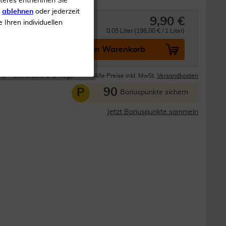
iteres entnehmen Sie
s
ablehnen
oder jederzeit
9,90 €
e Ihren individuellen
0.05 Liter (198,00 € / 1 Liter)
In den Warenkorb
Lieferzeit 1-3 Tage
Alle Preise inkl. MwSt.
Versandkosten
90
P
Bonuspunkte sichern
Jetzt Bonuspunkte sammeln