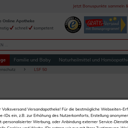
Jetzt Bonuspunkte sammeln &
e Online Apotheke
nstig
schnell
kompetent
ege
Familie und Baby
Naturheilmittel und Homöopathi
enschutz
LSF 50
Reamin Ak Preven
r Volksversand Versandapotheke! Für die bestmögliche Webseiten-Er
-IDs ein, z.B. zur Erhöhung des Nutzerkomforts, Erstellung anonymer 
ht-personalisierter Werbung, oder Anbindung externer Service-Dienstle
Sonnenschutz für das Ges