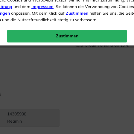
elle Cookies und Werbe-IDs setzen wir nur mit Ihrer Zustimmung. We
lärung
und dem
Impressum
. Sie können die Verwendung von Cookie
Inhalt
50 ml Creme
ungen
anpassen. Mit dem Klick auf
Zustimmen
helfen Sie uns, die Seit
und die Nutzerfreundlichkeit stetig zu verbessern.
Menge:
Zustimmen
Gratis Versand ab 19 €
14305938
Reamin