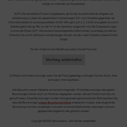
erfolgt nur innerhalb von Deutschland.
*AVP= Der einheitliche Produkt-Abgabepreis, der für den Ausnahmefall der Abgabe und
Abrechnung zu Lasten der gesetzlichen Krankenkassen (KK) vom Hersteller gegenüber der
Informationsstelle für Arzneispezialitäten GmbH (IFA) gem. § III 1, S. 2 AMG anzugeben ist und im
Erstattungsfall abzügl. 5% von der KK an die Apotheke ausgezahlt wird. Bei Doppelpackungen
Summe der Einzel-AVP. Volksversand Versandapotheke liefert schnell, zuverlässig und diskret.
Schenken Sie uns Ihr Vertrauen und überzeugen Sie sich von den vielen Vorteilen unseres Online-
Shops!
Für den Widerruf einer Bestellung nutzen Sie das Formular:
Vertrag widerrufen
Zu Risiken und Nebenwirkungen lesen Sie die Packungsbeilage und fragen Sie Ihre Ärztin, Ihren
Arzt oder in Ihrer Apotheke.
Alle Besucher unserer Webseite sind herzlich eingeladen, Produktbewertungen abzugeben.
Bewertungen können auch von Personen abgegeben werden, die das Produkt nicht bei uns
gekauft haben. Diese Bewertungen werden nicht gesondert gekennzeichnet. Bitte beachten Sie,
dass alle Bewertungen
unserer Bewertungsrichtlinie
entsprechen müssen. Jede eingehende
Bewertung wird einer sorgfältigen manuellen Authentizitätskontrolle unterzogen und kann
gegebenfalls abgelehnt oder gelöscht werden.
Copyright ©2026 Volksversand - Alle Rechte vorbehalten