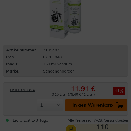
Artikelnummer:
3105483
PZN:
07761848
Inhalt:
150 ml Schaum
Marke:
Schoenenberger
11,91 €
UVP 13,49 €
11
0.15 Liter (79,40 € / 1 Liter)
In den Warenkorb
Lieferzeit 1-3 Tage
Alle Preise inkl. MwSt.
Versandkosten
110
P