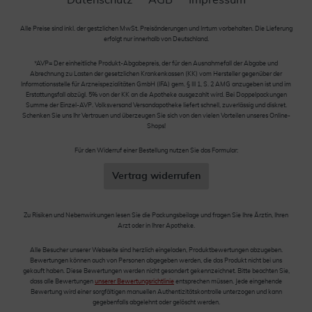
Alle Preise sind inkl. der gestzlichen MwSt. Preisänderungen und Irrtum vorbehalten. Die Lieferung
erfolgt nur innerhalb von Deutschland.
*AVP= Der einheitliche Produkt-Abgabepreis, der für den Ausnahmefall der Abgabe und
Abrechnung zu Lasten der gesetzlichen Krankenkassen (KK) vom Hersteller gegenüber der
Informationsstelle für Arzneispezialitäten GmbH (IFA) gem. § III 1, S. 2 AMG anzugeben ist und im
Erstattungsfall abzügl. 5% von der KK an die Apotheke ausgezahlt wird. Bei Doppelpackungen
Summe der Einzel-AVP. Volksversand Versandapotheke liefert schnell, zuverlässig und diskret.
Schenken Sie uns Ihr Vertrauen und überzeugen Sie sich von den vielen Vorteilen unseres Online-
Shops!
Für den Widerruf einer Bestellung nutzen Sie das Formular:
Vertrag widerrufen
Zu Risiken und Nebenwirkungen lesen Sie die Packungsbeilage und fragen Sie Ihre Ärztin, Ihren
Arzt oder in Ihrer Apotheke.
Alle Besucher unserer Webseite sind herzlich eingeladen, Produktbewertungen abzugeben.
Bewertungen können auch von Personen abgegeben werden, die das Produkt nicht bei uns
gekauft haben. Diese Bewertungen werden nicht gesondert gekennzeichnet. Bitte beachten Sie,
dass alle Bewertungen
unserer Bewertungsrichtlinie
entsprechen müssen. Jede eingehende
Bewertung wird einer sorgfältigen manuellen Authentizitätskontrolle unterzogen und kann
gegebenfalls abgelehnt oder gelöscht werden.