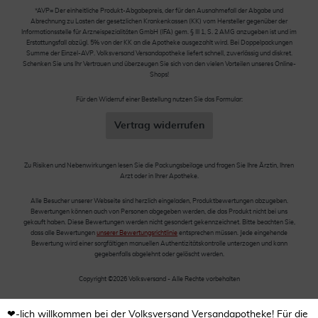
*AVP= Der einheitliche Produkt-Abgabepreis, der für den Ausnahmefall der Abgabe und
Abrechnung zu Lasten der gesetzlichen Krankenkassen (KK) vom Hersteller gegenüber der
Informationsstelle für Arzneispezialitäten GmbH (IFA) gem. § III 1, S. 2 AMG anzugeben ist und im
Erstattungsfall abzügl. 5% von der KK an die Apotheke ausgezahlt wird. Bei Doppelpackungen
Summe der Einzel-AVP. Volksversand Versandapotheke liefert schnell, zuverlässig und diskret.
Schenken Sie uns Ihr Vertrauen und überzeugen Sie sich von den vielen Vorteilen unseres Online-
Shops!
Für den Widerruf einer Bestellung nutzen Sie das Formular:
Vertrag widerrufen
Zu Risiken und Nebenwirkungen lesen Sie die Packungsbeilage und fragen Sie Ihre Ärztin, Ihren
Arzt oder in Ihrer Apotheke.
Alle Besucher unserer Webseite sind herzlich eingeladen, Produktbewertungen abzugeben.
Bewertungen können auch von Personen abgegeben werden, die das Produkt nicht bei uns
gekauft haben. Diese Bewertungen werden nicht gesondert gekennzeichnet. Bitte beachten Sie,
dass alle Bewertungen
unserer Bewertungsrichtlinie
entsprechen müssen. Jede eingehende
Bewertung wird einer sorgfältigen manuellen Authentizitätskontrolle unterzogen und kann
gegebenfalls abgelehnt oder gelöscht werden.
Copyright ©2026 Volksversand - Alle Rechte vorbehalten
❤-lich willkommen bei der Volksversand Versandapotheke! Für die