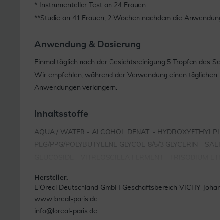
* Instrumenteller Test an 24 Frauen.
**Studie an 41 Frauen, 2 Wochen nachdem die Anwendung 
Anwendung & Dosierung
Einmal täglich nach der Gesichtsreinigung 5 Tropfen des 
Wir empfehlen, während der Verwendung einen täglichen L
Anwendungen verlängern.
Inhaltsstoffe
AQUA / WATER - ALCOHOL DENAT. - HYDROXYETHYLPIP
PEG/PPG/POLYBUTYLENE GLYCOL-8/5/3 GLYCERIN - S
GLUCOSIDE - VITREOSCILLA FERMENT - TRISODIUM E
Hersteller:
L'Oreal Deutschland GmbH Geschäftsbereich VICHY Johann
www.loreal-paris.de
info@loreal-paris.de