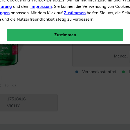
elle Cookies und Werbe-IDs setzen wir nur mit Ihrer Zustimmung. We
neigender Haut
lärung
und dem
Impressum
. Sie können die Verwendung von Cookie
ungen
anpassen. Mit dem Klick auf
Zustimmen
helfen Sie uns, die Seit
Reguliert die Produktion
und die Nutzerfreundlichkeit stetig zu verbessern.
Inhalt
30 ml Konzentrat
Zustimmen
UVP 
Menge:
Versandkostenfrei
17518416
VICHY