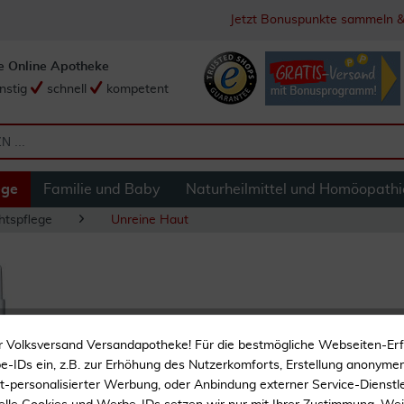
Jetzt Bonuspunkte sammeln &
e Online Apotheke
nstig
schnell
kompetent
ege
Familie und Baby
Naturheilmittel und Homöopathi
htspflege
Unreine Haut
Vichy Normaderm 
r Volksversand Versandapotheke! Für die bestmögliche Webseiten-Er
-IDs ein, z.B. zur Erhöhung des Nutzerkomforts, Erstellung anonymer 
ht-personalisierter Werbung, oder Anbindung externer Service-Dienstle
Pflege bei unreiner und 