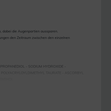
n, dabei die Augenpartien aussparen.
zungen den Zeitraum zwischen den einzelnen
- PROPANEDIOL - SODIUM HYDROXIDE -
UM POLYACRYLOYLDIMETHYL TAURATE - ASCORBYL
MENTHOL