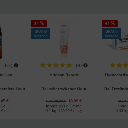
34
44
GRATIS
GRATIS
Versand
Versand
(
62
)
(
9
)
Roll-on
Alfason Repair
Hydrocortis
gereizte Haut
Bei sehr trockener Haut
Bei Entzün
,45 €
18,99 €
UVP 28,99 €
AVP* 
 Gel
Inhalt
100 g Creme
Inha
0.1 kg
0.03 k
€ / 1 l)
(189,90 € / 1 kg)