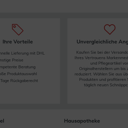
Ihre Vorteile
Unvergleichliche An
Kaufen Sie bei der Versand
hnelle Lieferung mit DHL
Ihres Vertrauens Markenme
nstige Preise
und Pflegeartikel vo
mpetente Beratung
Originalherstellern um bis
oße Produktauswahl
reduziert. Wählen Sie aus üb
Produkten und profitieren 
 Tage Rückgaberecht
täglich neuen Schnäppc
el
Hausapotheke