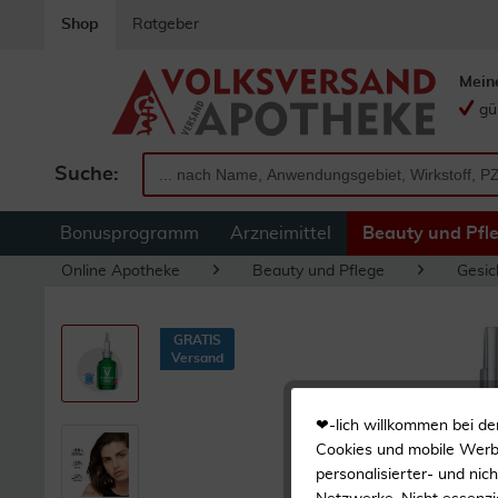
Shop
Ratgeber
Mein
gü
Suche:
Bonusprogramm
Arzneimittel
Beauty und Pfl
Online Apotheke
Beauty und Pflege
Gesic
GRATIS
Versand
❤-lich willkommen bei de
Cookies und mobile Werbe
personalisierter- und nic