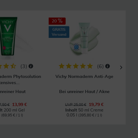
20
60
GRATIS
Versand
(
3
)
(
6
)
derm Phytosolution
Vichy Normaderm Anti-Age
Ib
tensives...
unreiner Haut
Bei unreiner Haut / Akne
B
13,99 €
19,79 €
,50 €
UVP 25,00 €
lt
200 ml Gel
Inhalt
50 ml Creme
l
0.05 l
(69,95 € / 1 l)
(395,80 € / 1 l)