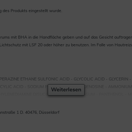
des Produkts eingestellt wurde.
Serums mit BHA in die Handfläche geben und auf das Gesicht auftrage
ichtschutz mit LSF 20 oder höher zu benutzen. Im Falle von Hautrei
ERAZINE ETHANE SULFONIC ACID - GLYCOLIC ACID - GLYCERIN 
ALICYLIC ACID - SODIUM POLYACRYLATE - ADENOSINE - AMMONI
Weiterlesen
THYLENEDIAMINE DISUCCINATE - XANTHAN GUM - PANTHENOL - 
straße 1 D. 40476, Düsseldorf