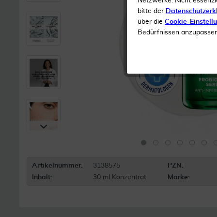
Netzwerke. Nicht essenzi
bitte der
Datenschutzerk
über die
Cookie-Einstell
Bedürfnissen anzupassen 
Artikelnummer:
3138575
PZN:
Inhalt:
30 ml Konzentrat
Marke: