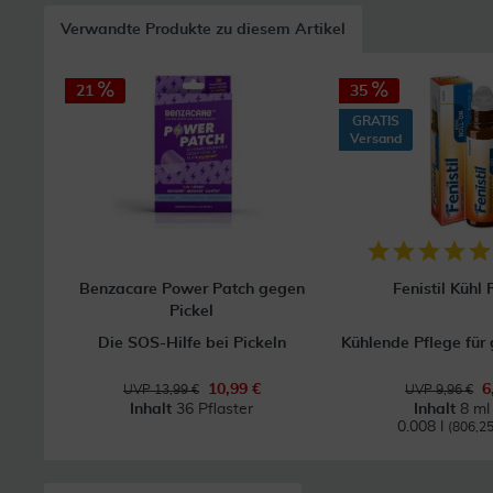
Verwandte Produkte zu diesem Artikel
21
35
GRATIS
Versand
Benzacare Power Patch gegen
Fenistil Kühl 
Pickel
Die SOS-Hilfe bei Pickeln
Kühlende Pflege für 
10,99 €
6
UVP 13,99 €
UVP 9,96 €
Inhalt
36 Pflaster
Inhalt
8 ml
0.008 l
(806,25 