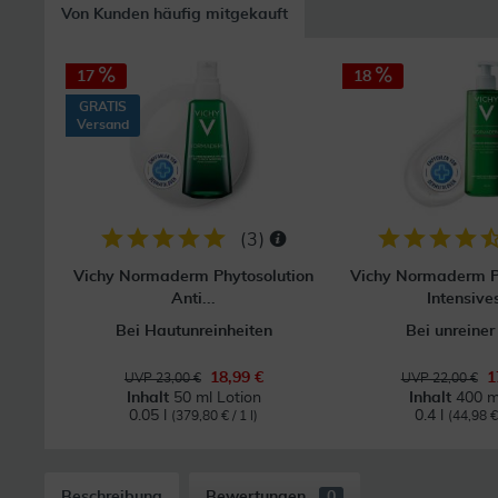
Von Kunden häufig mitgekauft
17
18
GRATIS
Versand
(
3
)
Vichy Normaderm Phytosolution
Vichy Normaderm P
Anti...
Intensives
Bei Hautunreinheiten
Bei unreiner
18,99 €
1
UVP 23,00 €
UVP 22,00 €
Inhalt
50 ml Lotion
Inhalt
400 m
0.05 l
0.4 l
(379,80 € / 1 l)
(44,98 € 
Beschreibung
Bewertungen
0