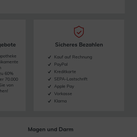
gebote
Sicheres Bezahlen
apotheke
Kauf auf Rechnung
dikamente
PayPal
n
Kreditkarte
 zu 60%
SEPA-Lastschrift
er 70.000
Sie von
Apple Pay
hen!
Vorkasse
Klarna
Magen und Darm