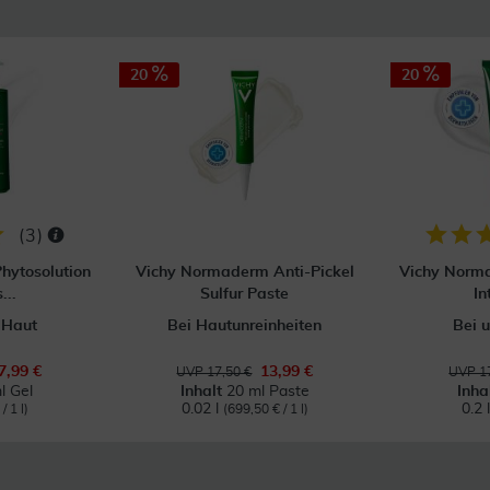
20
20
(
3
)
hytosolution
Vichy Normaderm Anti-Pickel
Vichy Norma
...
Sulfur Paste
In
 Haut
Bei Hautunreinheiten
Bei 
7,99 €
13,99 €
UVP 17,50 €
UVP 17
l Gel
Inhalt
20 ml Paste
Inha
0.02 l
0.2 
/ 1 l)
(699,50 € / 1 l)