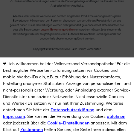
Zu Risiken und Nebenwirkungen lesen Sie die Packungsbeilage und fragen Sie Ihre Ärztin, Ihren
Arzt oder in Ihrer Apotheke.
Alle Besucher unserer Webseite sind herzlich eingeladen, Produktbewertungen abzugeben.
Bewertungen können auch von Personen abgegeben werden, die das Produkt nicht bei uns
gekauft haben. Diese Bewertungen werden nicht gesondert gekennzeichnet. Bitte beachten Sie,
dass alle Bewertungen
unserer Bewertungsrichtlinie
entsprechen müssen. Jede eingehende
Bewertung wird einer sorgfältigen manuellen Authentizitätskontrolle unterzogen und kann
gegebenfalls abgelehnt oder gelöscht werden.
Copyright ©2026 Volksversand - Alle Rechte vorbehalten
❤-lich willkommen bei der Volksversand Versandapotheke! Für die
bestmögliche Webseiten-Erfahrung setzen wir Cookies und
mobile Werbe-IDs ein, z.B. zur Erhöhung des Nutzerkomforts,
Erstellung anonymer Statistiken, Anzeige von personalisierter- und
nicht-personalisierter Werbung, oder Anbindung externer Service-
Dienstleister und sozialer Netzwerke. Nicht essenzielle Cookies
und Werbe-IDs setzen wir nur mit Ihrer Zustimmung. Weiteres
entnehmen Sie bitte der
Datenschutzerklärung
und dem
Impressum
. Sie können die Verwendung von Cookies
ablehnen
oder jederzeit über die
Cookie-Einstellungen
anpassen. Mit dem
Klick auf
Zustimmen
helfen Sie uns, die Seite Ihren individuellen