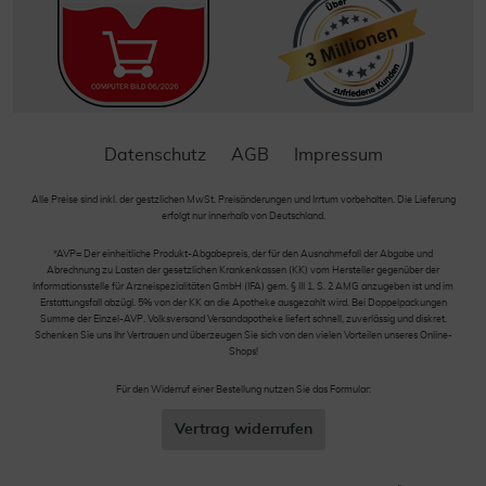
Datenschutz
AGB
Impressum
Alle Preise sind inkl. der gestzlichen MwSt. Preisänderungen und Irrtum vorbehalten. Die Lieferung
erfolgt nur innerhalb von Deutschland.
*AVP= Der einheitliche Produkt-Abgabepreis, der für den Ausnahmefall der Abgabe und
Abrechnung zu Lasten der gesetzlichen Krankenkassen (KK) vom Hersteller gegenüber der
Informationsstelle für Arzneispezialitäten GmbH (IFA) gem. § III 1, S. 2 AMG anzugeben ist und im
Erstattungsfall abzügl. 5% von der KK an die Apotheke ausgezahlt wird. Bei Doppelpackungen
Summe der Einzel-AVP. Volksversand Versandapotheke liefert schnell, zuverlässig und diskret.
Schenken Sie uns Ihr Vertrauen und überzeugen Sie sich von den vielen Vorteilen unseres Online-
Shops!
Für den Widerruf einer Bestellung nutzen Sie das Formular:
Vertrag widerrufen