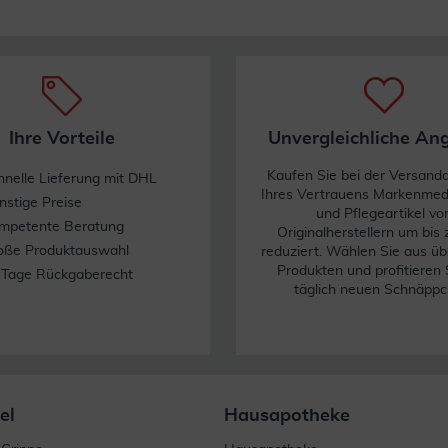
Ihre Vorteile
Unvergleichliche An
Kaufen Sie bei der Versand
hnelle Lieferung mit DHL
Ihres Vertrauens Markenme
nstige Preise
und Pflegeartikel vo
mpetente Beratung
Originalherstellern um bis
oße Produktauswahl
reduziert. Wählen Sie aus üb
Produkten und profitieren 
 Tage Rückgaberecht
täglich neuen Schnäppc
el
Hausapotheke