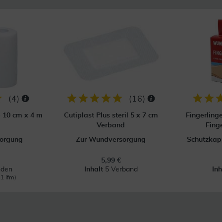
(
4
)
(
16
)
p 10 cm x 4 m
Cutiplast Plus steril 5 x 7 cm
Fingerling
Verband
Fing
orgung
Zur Wundversorgung
Schutzkapp
5,99 €
nden
Inhalt
5 Verband
In
 1 lfm)