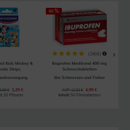
60
(
366
)
st Kids Mickey &
Ibuprofen Medibond 400 mg
Alud
ends Strips
Schmerztabletten
undversorgung
Bei Schmerzen und Fieber
3,29 €
4,99 €
3,65 €
AVP* 12,52 €
lt
20 Pflaster
Inhalt
50 Filmtabletten