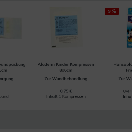
9
rbandpackung
Aluderm Kinder Kompressen
Hansapla
x6cm
8x6cm
Fri
orgung
Zur Wundbehandlung
Zur W
0,75 €
UVP 
band
Inhalt
1 Kompressen
Inha