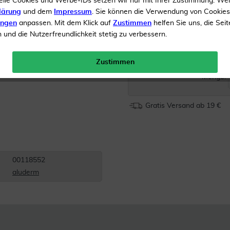
elle Cookies und Werbe-IDs setzen wir nur mit Ihrer Zustimmung. We
lärung
und dem
Impressum
. Sie können die Verwendung von Cookie
Elastische Fixierbinde mi
ungen
anpassen. Mit dem Klick auf
Zustimmen
helfen Sie uns, die Seit
Sauglage
und die Nutzerfreundlichkeit stetig zu verbessern.
Inhalt
1 Verband
Zustimmen
Menge:
Gratis Versand ab 19 €
00118552
aluderm