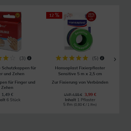
12
(
3
)
(
5
)
e Schutzkappen für
Hansaplast Fixierpflaster
Mull
er und Zehen
Sensitive 5 m x 2,5 cm
en für Finger und
Zur Fixierung von Verbänden
Zehen
1,49 €
3,99 €
UVP 4,55 €
halt
6 Stück
Inhalt
1 Pflaster
5 lfm
(0,80 € / 1 lfm)