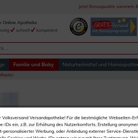
Jetzt Bonuspunkte sammeln &
e Online Apotheke
nstig
schnell
kompetent
ge
Familie und Baby
Naturheilmittel und Homöopathi
flaster
Aluderm Kinder Ve
r Volksversand Versandapotheke! Für die bestmögliche Webseiten-Er
Verband
-IDs ein, z.B. zur Erhöhung des Nutzerkomforts, Erstellung anonymer 
ht-personalisierter Werbung, oder Anbindung externer Service-Dienstle