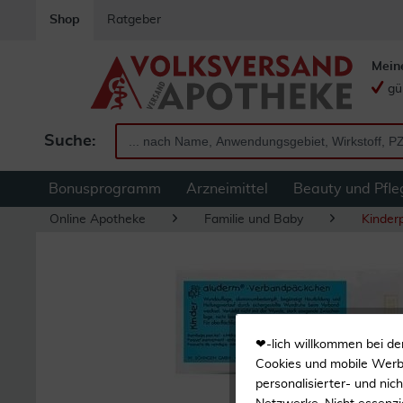
Shop
Ratgeber
Mein
gü
Suche:
Bonusprogramm
Arzneimittel
Beauty und Pfle
Online Apotheke
Familie und Baby
Kinderp
❤-lich willkommen bei de
Cookies und mobile Werbe
personalisierter- und nic