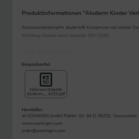
Produktinformationen "Aluderm Kinder Ver
Aluminiumbedampfte aluderm® Kompresse mit starker Saug
Wicklung. Einzeln steril verpackt. DIN 13151.
Quelle: W.Söhngen GmbH
Beipackzettel
Nährwerttabelle
aluderm_...4333.pdf
Hersteller:
W.SÖHNGEN GmbH Platter Str. 84 D. 65232, Taunusstein
www.soehngen.com
order@soehngen.com