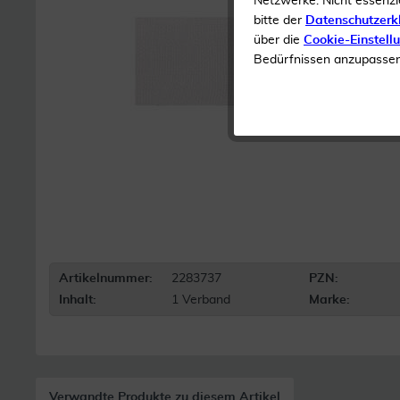
Netzwerke. Nicht essenzi
bitte der
Datenschutzerk
über die
Cookie-Einstell
Bedürfnissen anzupassen 
Artikelnummer:
2283737
PZN:
Inhalt:
1 Verband
Marke:
Verwandte Produkte zu diesem Artikel