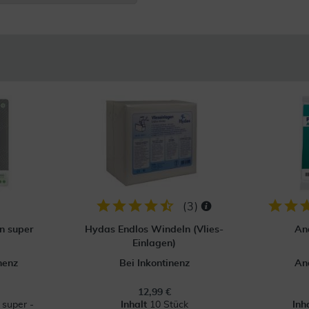
(
3
)
n super
Hydas Endlos Windeln (Vlies-
An
Einlagen)
nenz
Bei Inkontinenz
An
12,99 €
 super -
Inhalt
10 Stück
Inh