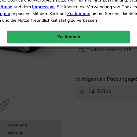
elle Cookies und Werbe-IDs setzen wir nur mit Ihrer Zustimmung. We
lärung
und dem
Impressum
. Sie können die Verwendung von Cookie
Inhalt
14 Stück
ungen
anpassen. Mit dem Klick auf
Zustimmen
helfen Sie uns, die Seit
und die Nutzerfreundlichkeit stetig zu verbessern.
Menge:
Zustimmen
Gratis Versand ab 19 €
In folgenden Packungsgrö
14 Stück
07569200
Attends