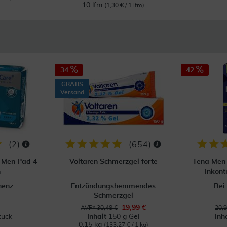
10 lfm
(1,30 € / 1 lfm)
34
42
GRATIS
Versand
(
2
)
(
654
)
 Men Pad 4
Voltaren Schmerzgel forte
Tena Men 
n
Inkont
nenz
Entzündungshemmendes
Bei
Schmerzgel
19,99 €
AVP* 30,48 €
20,9
tück
Inhalt
150 g Gel
Inh
0.15 kg
(133,27 € / 1 kg)