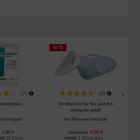
40
(
7
)
(
9
)
alvorlagen
Urinflasche für Sie und Ihn
mintgrün weiß
alvorlagen
Bei Blasenschwäche
3,99 €
5,99 €
UVP 9,99 €
alt
20 Stück
Inhalt
1 Stück grün -