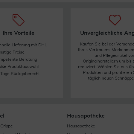
Ihre Vorteile
Unvergleichliche An
Kaufen Sie bei der Versand
hnelle Lieferung mit DHL
Ihres Vertrauens Markenme
nstige Preise
und Pflegeartikel vo
mpetente Beratung
Originalherstellern um bis
oße Produktauswahl
reduziert. Wählen Sie aus üb
Produkten und profitieren 
 Tage Rückgaberecht
täglich neuen Schnäppc
el
Hausapotheke
 Grippe
Hausapotheke