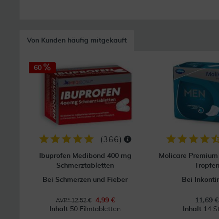
Von Kunden häufig mitgekauft
60
(
366
)
Ibuprofen Medibond 400 mg
Molicare Premium
Schmerztabletten
Tropfe
Bei Schmerzen und Fieber
Bei Inkonti
4,99 €
11,69 €
AVP* 12,52 €
Inhalt
50 Filmtabletten
Inhalt
14 S