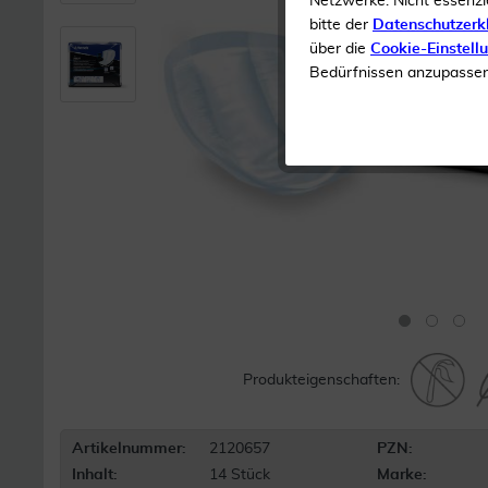
Netzwerke. Nicht essenzi
bitte der
Datenschutzerk
über die
Cookie-Einstell
Bedürfnissen anzupassen 
Produkteigenschaften:
Artikelnummer:
2120657
PZN:
Inhalt:
14 Stück
Marke: