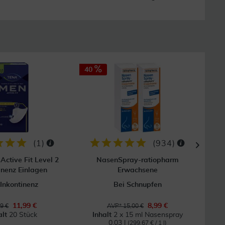
40
31
GRAT
Vers
(
1
)
(
934
)
Active Fit Level 2
NasenSpray-ratiopharm
V
inenz Einlagen
Erwachsene
 Inkontinenz
Bei Schnupfen
E
11,99 €
8,99 €
9 €
AVP* 15,00 €
alt
20 Stück
Inhalt
2 x 15 ml Nasenspray
0.03 l
(299,67 € / 1 l)