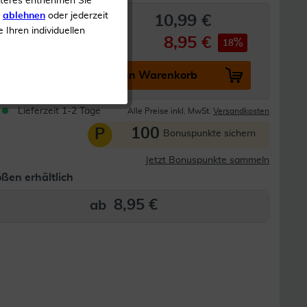
iteres entnehmen Sie
s
ablehnen
oder jederzeit
10,99 €
e Ihren individuellen
8,95 €
ab
4
Stück
18
In den Warenkorb
Lieferzeit 1-2 Tage
Alle Preise inkl. MwSt.
Versandkosten
100
P
Bonuspunkte sichern
Jetzt Bonuspunkte sammeln
ßen erhältlich
8,95 €
ab