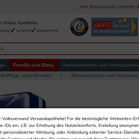
Jetzt Bonuspunkte sammeln &
e Online Apotheke
nstig
schnell
kompetent
ge
Familie und Baby
Naturheilmittel und Homöopathi
he Pflege- und Hilfsmittel
Blasenschwäche und Inkontinenz
Attends for Men 4
r Volksversand Versandapotheke! Für die bestmögliche Webseiten-Er
-IDs ein, z.B. zur Erhöhung des Nutzerkomforts, Erstellung anonymer 
Anatomisch geformt
ht-personalisierter Werbung, oder Anbindung externer Service-Dienstle
Latexfrei