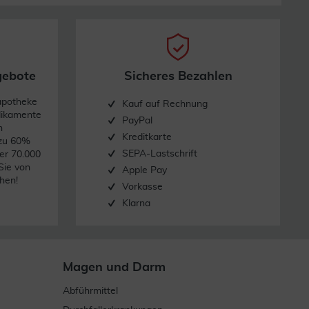
gebote
Sicheres Bezahlen
apotheke
Kauf auf Rechnung
dikamente
PayPal
n
Kreditkarte
 zu 60%
SEPA-Lastschrift
er 70.000
Sie von
Apple Pay
hen!
Vorkasse
Klarna
Magen und Darm
Abführmittel