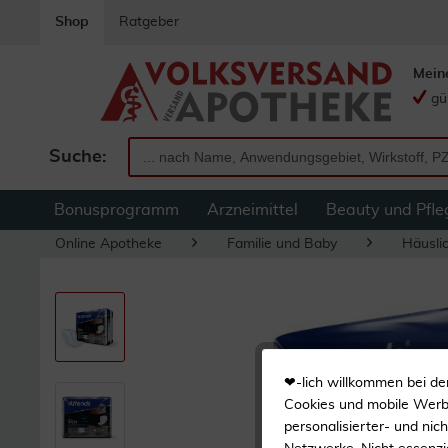
Shop
Ratgeber
Mein
gü
Suche:
Bonusprogramm
Arzneimittel
Beauty und Pfle
Online Apotheke
Familie und Baby
Häuslic
❤-lich willkommen bei de
Cookies und mobile Werbe
personalisierter- und nic