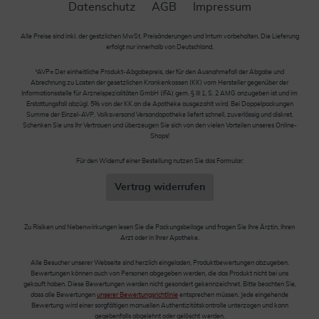
Datenschutz
AGB
Impressum
Alle Preise sind inkl. der gestzlichen MwSt. Preisänderungen und Irrtum vorbehalten. Die Lieferung
erfolgt nur innerhalb von Deutschland.
*AVP= Der einheitliche Produkt-Abgabepreis, der für den Ausnahmefall der Abgabe und
Abrechnung zu Lasten der gesetzlichen Krankenkassen (KK) vom Hersteller gegenüber der
Informationsstelle für Arzneispezialitäten GmbH (IFA) gem. § III 1, S. 2 AMG anzugeben ist und im
Erstattungsfall abzügl. 5% von der KK an die Apotheke ausgezahlt wird. Bei Doppelpackungen
Summe der Einzel-AVP. Volksversand Versandapotheke liefert schnell, zuverlässig und diskret.
Schenken Sie uns Ihr Vertrauen und überzeugen Sie sich von den vielen Vorteilen unseres Online-
Shops!
Für den Widerruf einer Bestellung nutzen Sie das Formular:
Vertrag widerrufen
Zu Risiken und Nebenwirkungen lesen Sie die Packungsbeilage und fragen Sie Ihre Ärztin, Ihren
Arzt oder in Ihrer Apotheke.
Alle Besucher unserer Webseite sind herzlich eingeladen, Produktbewertungen abzugeben.
Bewertungen können auch von Personen abgegeben werden, die das Produkt nicht bei uns
gekauft haben. Diese Bewertungen werden nicht gesondert gekennzeichnet. Bitte beachten Sie,
dass alle Bewertungen
unserer Bewertungsrichtlinie
entsprechen müssen. Jede eingehende
Bewertung wird einer sorgfältigen manuellen Authentizitätskontrolle unterzogen und kann
gegebenfalls abgelehnt oder gelöscht werden.