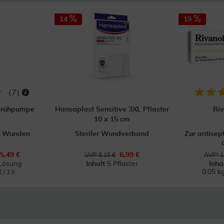
14
19
(
7
)
Sprühpumpe
Hansaplast Sensitive 3XL Pflaster
Riv
10 x 15 cm
ei Wunden
Steriler Wundverband
Zur antisep
5,49 €
6,99 €
UVP 8,15 €
AVP* 1
Lösung
Inhalt
5 Pflaster
Inha
0.05 k
 / 1 l)