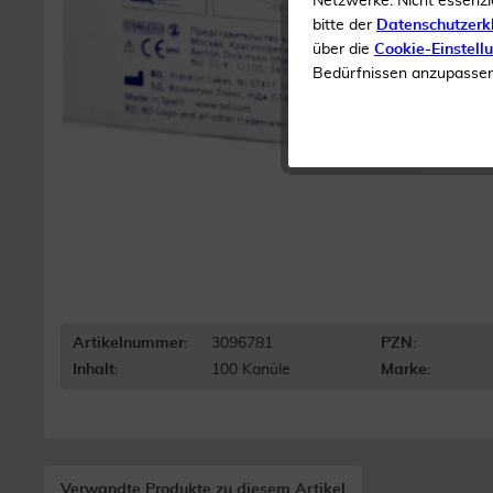
Netzwerke. Nicht essenzi
bitte der
Datenschutzerk
über die
Cookie-Einstell
Bedürfnissen anzupassen 
Artikelnummer:
3096781
PZN:
Inhalt:
100 Kanüle
Marke:
Verwandte Produkte zu diesem Artikel