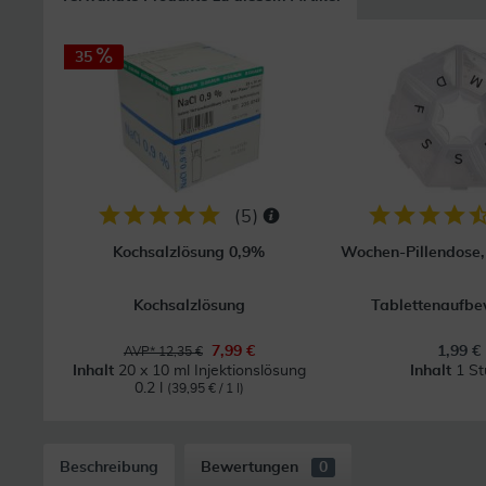
35
(
5
)
Kochsalzlösung 0,9%
Wochen-Pillendose, 
Kochsalzlösung
Tablettenaufb
7,99 €
1,99 €
AVP* 12,35 €
Inhalt
20 x 10 ml Injektionslösung
Inhalt
1 St
0.2 l
(39,95 € / 1 l)
Beschreibung
Bewertungen
0