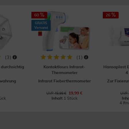
60
26
GRATIS
Versand
(
3
)
(
1
)
durchsichtig
Kontaktloses Infrarot-
Hansaplast E
Thermometer
4
ewahrung
Infrarot Fieberthermometer
Zur Fixier
19,99 €
UVP 49,99 €
UVP 
ück
Inhalt
1 Stück
Inh
4 lf