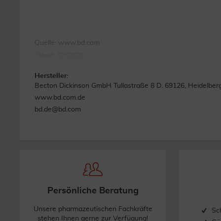
Quelle: www.bd.com
Stand: 02/2020
Hersteller:
Becton Dickinson GmbH Tullastraße 8 D. 69126, Heidelber
www.bd.com.de
bd.de@bd.com
Persönliche Beratung
Unsere pharmazeutischen Fachkräfte
Sc
stehen Ihnen gerne zur Verfügung!