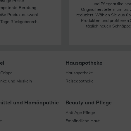
nstige Preise
und Pflegeartikel vo
mpetente Beratung
Originalherstellern um bis
oße Produktauswahl
reduziert. Wählen Sie aus üb
Produkten und profitieren 
 Tage Rückgaberecht
täglich neuen Schnäppc
el
Hausapotheke
 Grippe
Hausapotheke
enke und Muskeln
Reiseapotheke
mittel und Homöopathie
Beauty und Pflege
Anti Age Pflege
e
Empfindliche Haut