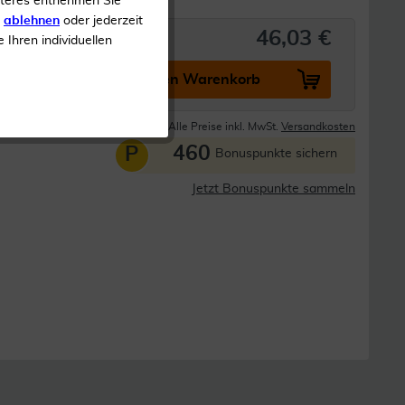
iteres entnehmen Sie
s
ablehnen
oder jederzeit
46,03 €
e Ihren individuellen
In den Warenkorb
Lieferzeit 1-3 Tage
Alle Preise inkl. MwSt.
Versandkosten
460
P
Bonuspunkte sichern
Jetzt Bonuspunkte sammeln