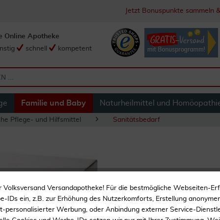
Jetzt Bonuspunkte sammeln &
e Online Apotheke
nstig
schnell
kompetent
ge
Familie und Baby
Naturheilmittel und Homöopathi
he Pflege- und Hilfsmittel
Sanitätsbedarf
Bd Eclipse Sicherh
r Volksversand Versandapotheke! Für die bestmögliche Webseiten-Er
-IDs ein, z.B. zur Erhöhung des Nutzerkomforts, Erstellung anonymer 
ht-personalisierter Werbung, oder Anbindung externer Service-Dienstle
Applikationshilfe