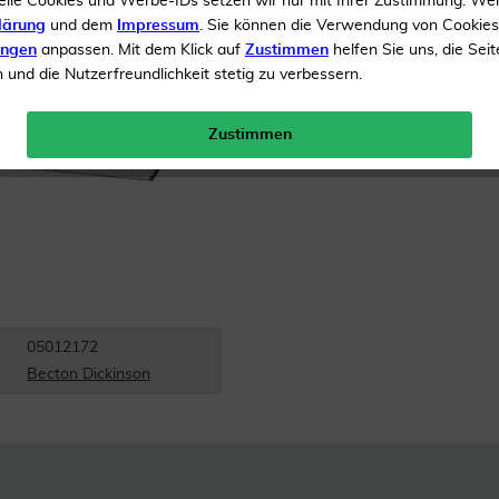
elle Cookies und Werbe-IDs setzen wir nur mit Ihrer Zustimmung. We
lärung
und dem
Impressum
. Sie können die Verwendung von Cookie
Inhalt
100 Kanüle
ungen
anpassen. Mit dem Klick auf
Zustimmen
helfen Sie uns, die Seit
und die Nutzerfreundlichkeit stetig zu verbessern.
Menge:
Zustimmen
Versandkostenfrei
05012172
Becton Dickinson