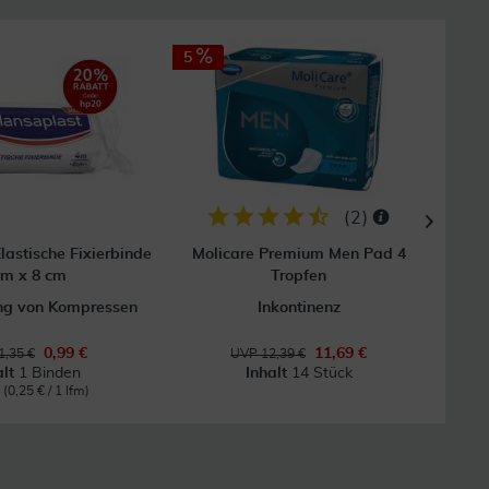
5
(
2
)
lastische Fixierbinde
Molicare Premium Men Pad 4
Fl
 m x 8 cm
Tropfen
ung von Kompressen
Inkontinenz
0,99 €
11,69 €
1,35 €
UVP 12,39 €
alt
1 Binden
Inhalt
14 Stück
m
(0,25 € / 1 lfm)