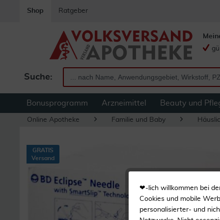
Shop
Ratgeber
Mein
gü
Suche:
Bonusprogramm
Arzneimittel
Beauty und Pfle
Online Apotheke
Familie und Baby
Häuslic
GRATIS
Versand
❤-lich willkommen bei de
Cookies und mobile Werbe
personalisierter- und nic