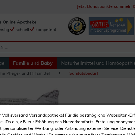
Jetzt Bonuspunkte sammeln &
e Online Apotheke
nstig
schnell
kompetent
ge
Familie und Baby
Naturheilmittel und Homöopathi
he Pflege- und Hilfsmittel
Sanitätsbedarf
Bd Posiflush Sp Sp
r Volksversand Versandapotheke! Für die bestmögliche Webseiten-Er
-IDs ein, z.B. zur Erhöhung des Nutzerkomforts, Erstellung anonymer 
ht-personalisierter Werbung, oder Anbindung externer Service-Dienstle
Applikationshilfe