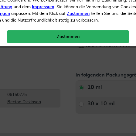
elle Cookies und Werbe-IDs setzen wir nur mit Ihrer Zustimmung. We
lärung
und dem
Impressum
. Sie können die Verwendung von Cookie
Inhalt
10 ml Fertigspritze
ungen
anpassen. Mit dem Klick auf
Zustimmen
helfen Sie uns, die Seit
und die Nutzerfreundlichkeit stetig zu verbessern.
Menge:
Zustimmen
Gratis Versand ab 19 €
In folgenden Packungsgrö
10 ml
06150775
Becton Dickinson
30 x 10 ml