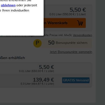
iteres entnehmen Sie
s
ablehnen
oder jederzeit
5,50 €
n
e Ihren individuellen
0.01 Liter (550,00 € / 1 Liter)
In den Warenkorb
Lieferzeit 1-3 Tage
Alle Preise inkl. MwSt.
Versandkosten
50
P
Bonuspunkte sichern
Jetzt Bonuspunkte sammeln
ßen erhältlich
5,50 €
0.01 Liter (550,00 € / 1 Liter)
139,49 €
GRATIS Versand
0.3 Liter (464,97 € / 1 Liter)