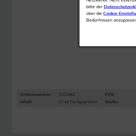
Netzwerke. Nicht essenzi
bitte der
Datenschutzerk
über die
Cookie-Einstell
Bedürfnissen anzupassen 
Artikelnummer:
3103462
PZN:
Inhalt:
10 ml Fertigspritzen
Marke: