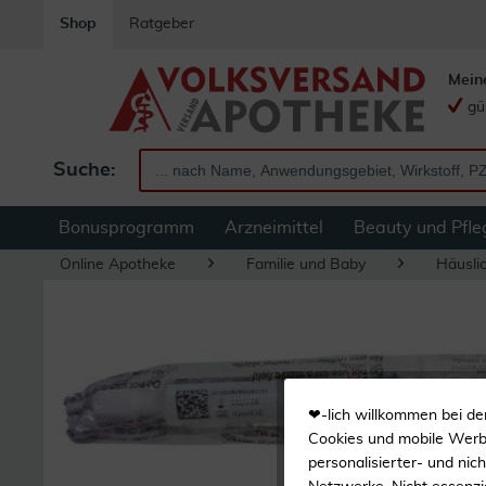
Shop
Ratgeber
Mein
gü
Suche:
Bonusprogramm
Arzneimittel
Beauty und Pfle
Online Apotheke
Familie und Baby
Häuslic
❤-lich willkommen bei de
Cookies und mobile Werbe
personalisierter- und nic