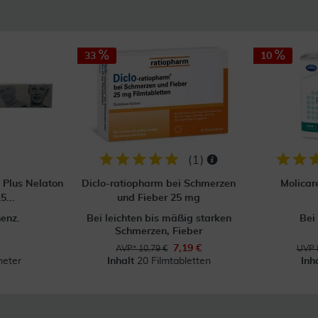
33
10
(
1
)
 Plus Nelaton
Diclo-ratiopharm bei Schmerzen
Molicar
5...
und Fieber 25 mg
nenz.
Bei leichten bis mäßig starken
Bei
Schmerzen, Fieber
7,19 €
AVP* 10,79 €
UVP 
heter
Inhalt
20 Filmtabletten
Inh