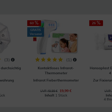
60
26
GRATIS
Versand
(
3
)
(
1
)
durchsichtig
Kontaktloses Infrarot-
Hansaplast E
Thermometer
4
ewahrung
Infrarot Fieberthermometer
Zur Fixier
19,99 €
UVP 49,99 €
UVP 
ück
Inhalt
1 Stück
Inh
4 lf