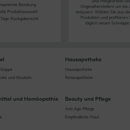
und Pflegeartikel vo
mpetente Beratung
Originalherstellern um bis
oße Produktauswahl
reduziert. Wählen Sie aus üb
Produkten und profitieren 
 Tage Rückgaberecht
täglich neuen Schnäppc
el
Hausapotheke
 Grippe
Hausapotheke
enke und Muskeln
Reiseapotheke
mittel und Homöopathie
Beauty und Pflege
Anti Age Pflege
e
Empfindliche Haut