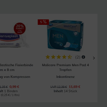
5
(
2
)
lastische Fixierbinde
Molicare Premium Men Pad 4
Fl
 m x 8 cm
Tropfen
ung von Kompressen
Inkontinenz
0,99 €
11,69 €
1,35 €
UVP 12,39 €
alt
1 Binden
Inhalt
14 Stück
m
(0,25 € / 1 lfm)