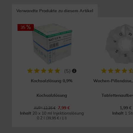
Verwandte Produkte zu diesem Artikel
35
(
5
)
Kochsalzlösung 0,9%
Wochen-Pillendose, 
Kochsalzlösung
Tablettenaufb
7,99 €
1,99 €
AVP* 12,35 €
Inhalt
20 x 10 ml Injektionslösung
Inhalt
1 St
0.2 l
(39,95 € / 1 l)