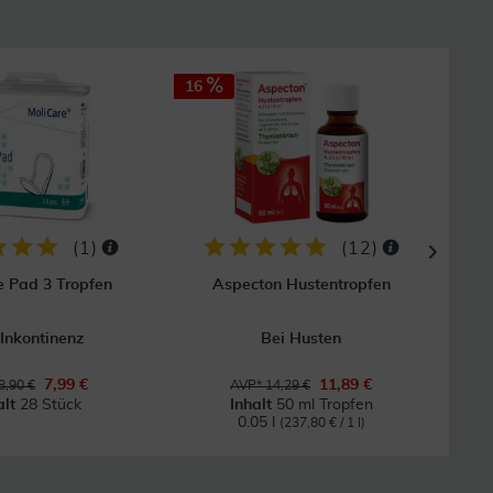
16
33
(
1
)
(
12
)
e Pad 3 Tropfen
Aspecton Hustentropfen
 Inkontinenz
Bei Husten
B
7,99 €
11,89 €
8,90 €
AVP* 14,29 €
alt
28 Stück
Inhalt
50 ml Tropfen
0.05 l
(237,80 € / 1 l)