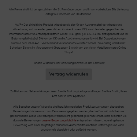
Alle Preise sind inkl. der gestzlichen MwSt. Preisänderungen und Irrtum vorbehalten. Die Lieferung
erfolgt nur innerhalb von Deutschland.
*AVP= Der einheitliche Produkt-Abgabepreis, der für den Ausnahmefall der Abgabe und
Abrechnung zu Lasten der gesetzlichen Krankenkassen (KK) vom Hersteller gegenüber der
Informationsstelle für Arzneispezialitäten GmbH (IFA) gem. § III 1, S. 2 AMG anzugeben ist und im
Erstattungsfall abzügl. 5% von der KK an die Apotheke ausgezahlt wird. Bei Doppelpackungen
Summe der Einzel-AVP. Volksversand Versandapotheke liefert schnell, zuverlässig und diskret.
Schenken Sie uns Ihr Vertrauen und überzeugen Sie sich von den vielen Vorteilen unseres Online-
Shops!
Für den Widerruf einer Bestellung nutzen Sie das Formular:
Vertrag widerrufen
Zu Risiken und Nebenwirkungen lesen Sie die Packungsbeilage und fragen Sie Ihre Ärztin, Ihren
Arzt oder in Ihrer Apotheke.
Alle Besucher unserer Webseite sind herzlich eingeladen, Produktbewertungen abzugeben.
Bewertungen können auch von Personen abgegeben werden, die das Produkt nicht bei uns
gekauft haben. Diese Bewertungen werden nicht gesondert gekennzeichnet. Bitte beachten Sie,
dass alle Bewertungen
unserer Bewertungsrichtlinie
entsprechen müssen. Jede eingehende
Bewertung wird einer sorgfältigen manuellen Authentizitätskontrolle unterzogen und kann
gegebenfalls abgelehnt oder gelöscht werden.