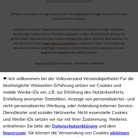
Zu Risiken und Nebenwirkungen lesen Sie die Packungsbeilage und fragen Sie Ihre Ärztin, Ihren
Arzt oder in Ihrer Apotheke.
Alle Besucher unserer Webseite sind herzlich eingeladen, Produktbewertungen abzugeben.
Bewertungen können auch von Personen abgegeben werden, die das Produkt nicht bei uns
gekauft haben. Diese Bewertungen werden nicht gesondert gekennzeichnet. Bitte beachten Sie,
dass alle Bewertungen
unserer Bewertungsrichtlinie
entsprechen müssen. Jede eingehende
Bewertung wird einer sorgfältigen manuellen Authentizitätskontrolle unterzogen und kann
gegebenfalls abgelehnt oder gelöscht werden.
Copyright ©2026 Volksversand - Alle Rechte vorbehalten
❤-lich willkommen bei der Volksversand Versandapotheke! Für die
bestmögliche Webseiten-Erfahrung setzen wir Cookies und
mobile Werbe-IDs ein, z.B. zur Erhöhung des Nutzerkomforts,
Erstellung anonymer Statistiken, Anzeige von personalisierter- und
nicht-personalisierter Werbung, oder Anbindung externer Service-
Dienstleister und sozialer Netzwerke. Nicht essenzielle Cookies
und Werbe-IDs setzen wir nur mit Ihrer Zustimmung. Weiteres
entnehmen Sie bitte der
Datenschutzerklärung
und dem
Impressum
. Sie können die Verwendung von Cookies
ablehnen