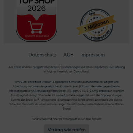
Datenschutz
AGB
Impressum
Alle Preise sind inkl. der gestzlichen MwSt. Preisänderungen und Irrtum vorbehalten. Die Lieferung
erfolgt nur innerhalb von Deutschland.
*AVP= Der einheitliche Produkt-Abgabepreis, der für den Ausnahmefall der Abgabe und
Abrechnung zu Lasten der gesetzlichen Krankenkassen (KK) vom Hersteller gegenüber der
Informationsstelle für Arzneispezialitäten GmbH (IFA) gem. § III 1, S. 2 AMG anzugeben ist und im
Erstattungsfall abzügl. 5% von der KK an die Apotheke ausgezahlt wird. Bei Doppelpackungen
Summe der Einzel-AVP. Volksversand Versandapotheke liefert schnell, zuverlässig und diskret.
Schenken Sie uns Ihr Vertrauen und überzeugen Sie sich von den vielen Vorteilen unseres Online-
Shops!
Für den Widerruf einer Bestellung nutzen Sie das Formular:
Vertrag widerrufen