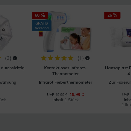
60
26
GRATIS
Versand
(
3
)
(
1
)
durchsichtig
Kontaktloses Infrarot-
Hansaplast E
Thermometer
4
ewahrung
Infrarot Fieberthermometer
Zur Fixier
19,99 €
UVP 49,99 €
UVP 
ück
Inhalt
1 Stück
Inh
4 lf