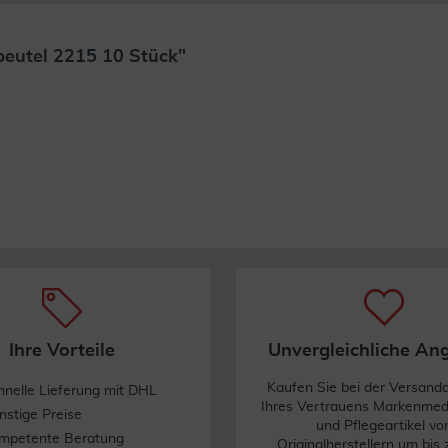
beutel 2215 10 Stück"
Weiterlesen
Ihre Vorteile
Unvergleichliche An
Kaufen Sie bei der Versand
hnelle Lieferung mit DHL
Ihres Vertrauens Markenme
nstige Preise
und Pflegeartikel vo
mpetente Beratung
Originalherstellern um bis