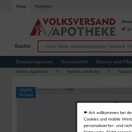
Shop
Ratgeber
Mein
gü
Suche:
Bonusprogramm
Arzneimittel
Beauty und Pfle
Online Apotheke
Familie und Baby
Häuslic
GRATIS
Versand
❤-lich willkommen bei de
Cookies und mobile Werbe
personalisierter- und nic