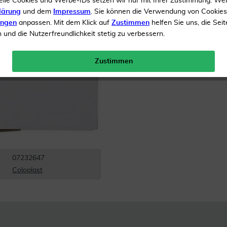
elle Cookies und Werbe-IDs setzen wir nur mit Ihrer Zustimmung. We
lärung
und dem
Impressum
. Sie können die Verwendung von Cookie
Inhalt
10 Beutel
ungen
anpassen. Mit dem Klick auf
Zustimmen
helfen Sie uns, die Seit
und die Nutzerfreundlichkeit stetig zu verbessern.
Menge:
Zustimmen
Versandkostenfrei
07232647
Coloplast