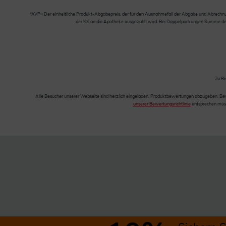
*AVP= Der einheitliche Produkt-Abgabepreis, der für den Ausnahmefall der Abgabe und Abrechnung
der KK an die Apotheke ausgezahlt wird. Bei Doppelpackungen Summe der Ei
Zu Ri
Alle Besucher unserer Webseite sind herzlich eingeladen, Produktbewertungen abzugeben. Be
unserer Bewertungsrichtlinie
entsprechen müss