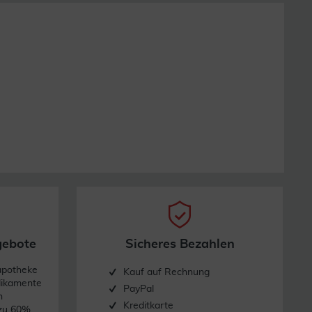
gebote
Sicheres Bezahlen
apotheke
Kauf auf Rechnung
dikamente
PayPal
n
Kreditkarte
 zu 60%