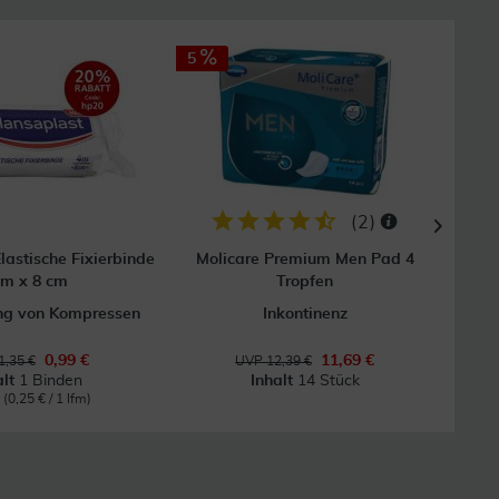
5
(
2
)
lastische Fixierbinde
Molicare Premium Men Pad 4
Fl
 m x 8 cm
Tropfen
ung von Kompressen
Inkontinenz
0,99 €
11,69 €
1,35 €
UVP 12,39 €
alt
1 Binden
Inhalt
14 Stück
m
(0,25 € / 1 lfm)