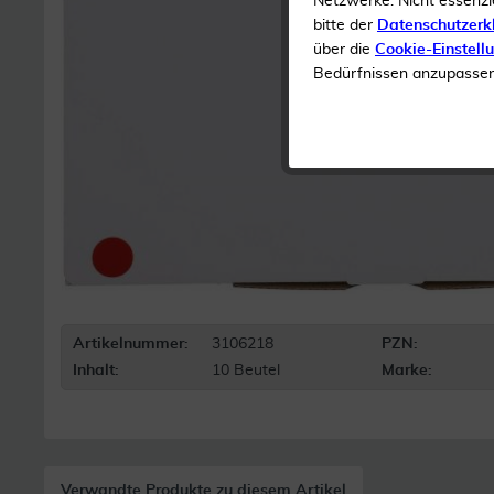
Netzwerke. Nicht essenzi
bitte der
Datenschutzerk
über die
Cookie-Einstell
Bedürfnissen anzupassen 
Artikelnummer:
3106218
PZN:
Inhalt:
10 Beutel
Marke:
Verwandte Produkte zu diesem Artikel