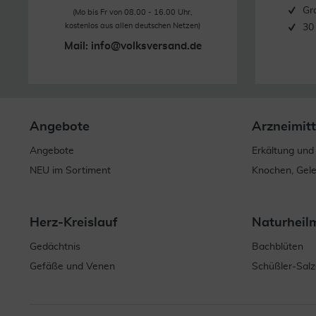
Gr
(Mo bis Fr von 08.00 - 16.00 Uhr,
kostenlos aus allen deutschen Netzen)
30
Mail:
info@volksversand.de
Angebote
Arzneimitt
Angebote
Erkältung und
NEU im Sortiment
Knochen, Gel
Herz-Kreislauf
Naturheil
Gedächtnis
Bachblüten
Gefäße und Venen
Schüßler-Salz