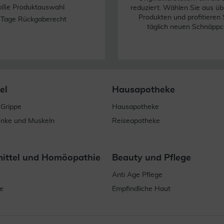
oße Produktauswahl
reduziert. Wählen Sie aus üb
Produkten und profitieren 
 Tage Rückgaberecht
täglich neuen Schnäppc
el
Hausapotheke
 Grippe
Hausapotheke
enke und Muskeln
Reiseapotheke
mittel und Homöopathie
Beauty und Pflege
Anti Age Pflege
e
Empfindliche Haut