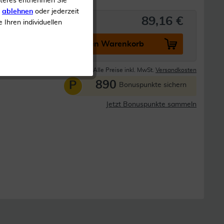
iteres entnehmen Sie
s
ablehnen
oder jederzeit
89,16 €
e Ihren individuellen
In den Warenkorb
Lieferzeit 1-3 Tage
Alle Preise inkl. MwSt.
Versandkosten
890
P
Bonuspunkte sichern
Jetzt Bonuspunkte sammeln