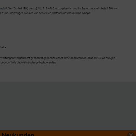
ialitäten GmbH (IFA) gem. § III 1, S. 2 AMG anzugeben ist und im Erstattungsfall abzügl. 5% von
en und überzeugen Sie sich von den vielen Vorteilen unseres Online-Shops!
theke.
wertungen werden nicht gesondert gekennzeichnet. Bitte beachten Sie, dass alle Bewertungen
 gegebenfalls abgelehnt oder gelöscht werden.
ür Neukunden