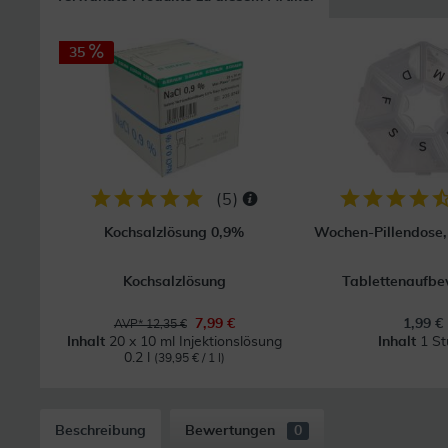
35
(
5
)
Kochsalzlösung 0,9%
Wochen-Pillendose, 
Kochsalzlösung
Tablettenaufb
7,99 €
1,99 €
AVP* 12,35 €
Inhalt
20 x 10 ml Injektionslösung
Inhalt
1 St
0.2 l
(39,95 € / 1 l)
Beschreibung
Bewertungen
0