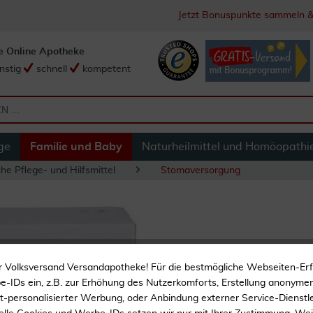
Jetzt Bonuspunkte sammeln &
e Online Apotheke
nstig
schnell
kompetent
ge
Familie und Baby
Naturheilmittel und Homöopathi
he Pflege- und Hilfsmittel
Stomaversorgung
Coloplast Drainag
r Volksversand Versandapotheke! Für die bestmögliche Webseiten-Er
-IDs ein, z.B. zur Erhöhung des Nutzerkomforts, Erstellung anonymer 
ht-personalisierter Werbung, oder Anbindung externer Service-Dienstle
Stomaversorgung