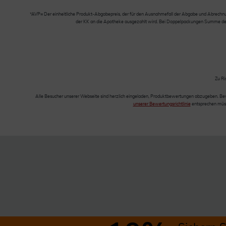
*AVP= Der einheitliche Produkt-Abgabepreis, der für den Ausnahmefall der Abgabe und Abrechnung
der KK an die Apotheke ausgezahlt wird. Bei Doppelpackungen Summe der Ei
Zu Ri
Alle Besucher unserer Webseite sind herzlich eingeladen, Produktbewertungen abzugeben. Be
unserer Bewertungsrichtlinie
entsprechen müss