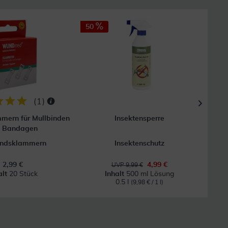
50
50
(
1
)
mern für Mullbinden
Insektensperre
Digi
d Bandagen
andsklammern
Insektenschutz
2,99 €
4,99 €
UVP 9,99 €
alt
20 Stück
Inhalt
500 ml Lösung
0.5 l
(9,98 € / 1 l)