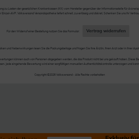
 zu Lasten der gesetzlichen Krankenkassen (KK) vom Hersteller gegenüber der Informationsstelle für Arzneispez
nzel-AVP. Volksversand Versandapotheke liefert schnell, zuverlässig und diskret. Schenken Sie uns Ihr Vertrau
Vertrag widerrufen
Für den Widerruf einer Bestellung nutzen Sie das Formular:
siken und Nebenwirkungen lesen Sie die Packungsbeilage und fragen Sie Ihre Ärztin, Ihren Arzt oder in Ihrer Apo
wertungen können auch von Personen abgegeben werden, die das Produkt nicht bei uns gekauft haben. Diese Be
en. Jede eingehende Bewertung wird einer sorgfältigen manuellen Authentizitätskontrolle unterzogen und kann
Copyright ©2026 Volksversand - Alle Rechte vorbehalten
Exklusiv f