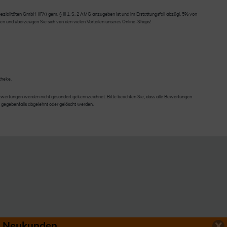
ialitäten GmbH (IFA) gem. § III 1, S. 2 AMG anzugeben ist und im Erstattungsfall abzügl. 5% von
en und überzeugen Sie sich von den vielen Vorteilen unseres Online-Shops!
theke.
wertungen werden nicht gesondert gekennzeichnet. Bitte beachten Sie, dass alle Bewertungen
 gegebenfalls abgelehnt oder gelöscht werden.
ür Neukunden