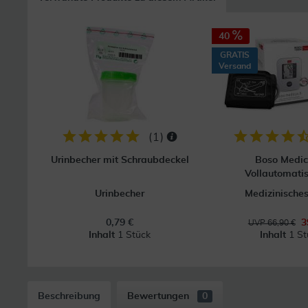
40
GRATIS
Versand
(
1
)
Urinbecher mit Schraubdeckel
Boso Medic
Vollautomatis
Urinbecher
Medizinisches
0,79 €
3
UVP 66,90 €
Inhalt
1 Stück
Inhalt
1 St
Beschreibung
Bewertungen
0