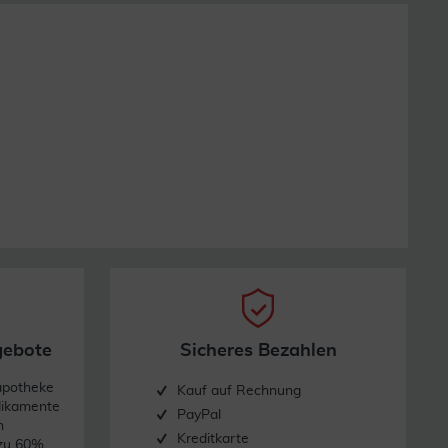
gebote
Sicheres Bezahlen
apotheke
Kauf auf Rechnung
dikamente
PayPal
n
Kreditkarte
 zu 60%