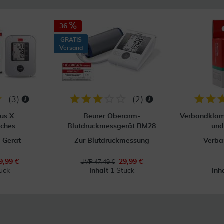
36
GRATIS
Versand
(
3
)
(
2
)
us X
Beurer Oberarm-
Verbandklam
ches...
Blutdruckmessgerät BM28
un
 Gerät
Zur Blutdruckmessung
Verb
9,99 €
29,99 €
UVP 47,49 €
ück
Inhalt
1 Stück
Inh