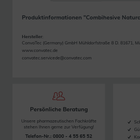
Produktinformationen "Combihesive Natura 
Hersteller:
ConvaTec (Germany) GmbH Mühldorfstraße 8 D. 81671, M
www.convatec.de
convatec.servicede@convatec.com
Persönliche Beratung
Unsere pharmazeutischen Fachkräfte
Sc
stehen Ihnen gerne zur Verfügung!
Gü
Telefon-Nr.: 0800 - 4 55 65 52
Ko