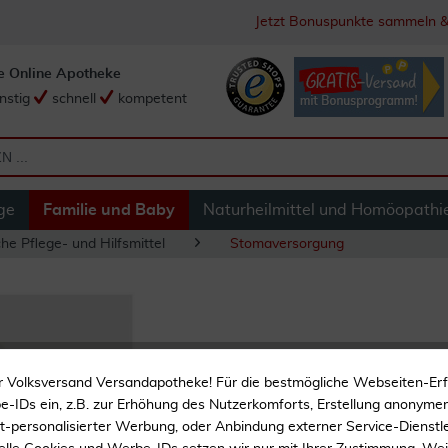
Jetzt Bonuspunkte sammeln &
e Online Apotheke
nstig
schnell
kompetent
ge
Familie und Baby
Naturheilmittel und Homöopathi
he Pflege- und Hilfsmittel
Stomaversorgung
Combihesive Natur
r Volksversand Versandapotheke! Für die bestmögliche Webseiten-Er
Stück
-IDs ein, z.B. zur Erhöhung des Nutzerkomforts, Erstellung anonymer 
ht-personalisierter Werbung, oder Anbindung externer Service-Dienstle