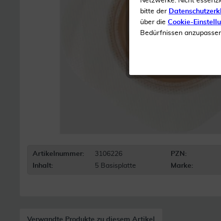
Netzwerke. Nicht essenzi
bitte der
Datenschutzerk
über die
Cookie-Einstell
Bedürfnissen anzupassen 
Artikelnummer:
3106226
PZN:
Inhalt:
5 Basisplatte
Marke:
Verwandte Produkte zu diesem Artikel