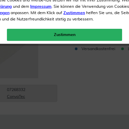
elle Cookies und Werbe-IDs setzen wir nur mit Ihrer Zustimmung. We
lärung
und dem
Impressum
. Sie können die Verwendung von Cookie
Stomaversorgung
ungen
anpassen. Mit dem Klick auf
Zustimmen
helfen Sie uns, die Seit
und die Nutzerfreundlichkeit stetig zu verbessern.
Inhalt
5 Basisplatte
Menge:
Zustimmen
Versandkostenfrei
07268332
ConvaTec