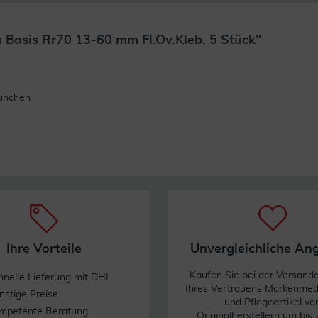
Basis Rr70 13-60 mm Fl.Ov.Kleb. 5 Stück"
Weiterlesen
ünchen
Ihre Vorteile
Unvergleichliche An
Kaufen Sie bei der Versand
hnelle Lieferung mit DHL
Ihres Vertrauens Markenme
nstige Preise
und Pflegeartikel vo
mpetente Beratung
Originalherstellern um bis