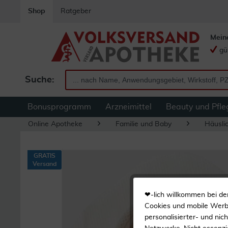
Shop
Ratgeber
Mein
gü
Suche:
Bonusprogramm
Arzneimittel
Beauty und Pfle
Online Apotheke
Familie und Baby
Häuslic
GRATIS
Versand
❤-lich willkommen bei de
Cookies und mobile Werbe
personalisierter- und nic