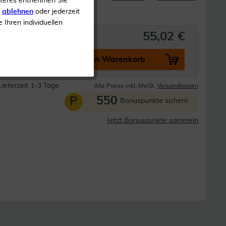
iteres entnehmen Sie
s
ablehnen
oder jederzeit
e Ihren individuellen
55,02 €
In den Warenkorb
Lieferzeit 1-3 Tage
Alle Preise inkl. MwSt.
Versandkosten
550
P
Bonuspunkte sichern
Jetzt Bonuspunkte sammeln