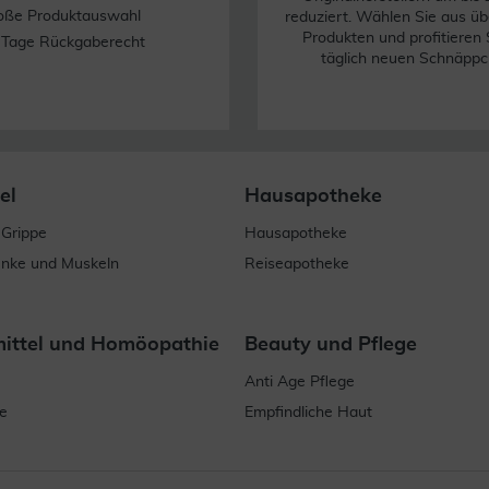
oße Produktauswahl
reduziert. Wählen Sie aus üb
Produkten und profitieren 
 Tage Rückgaberecht
täglich neuen Schnäppc
el
Hausapotheke
 Grippe
Hausapotheke
enke und Muskeln
Reiseapotheke
mittel und Homöopathie
Beauty und Pflege
Anti Age Pflege
e
Empfindliche Haut