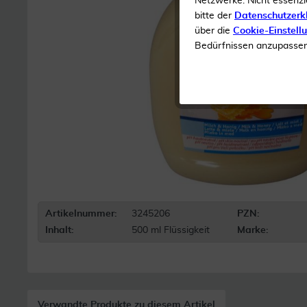
Netzwerke. Nicht essenzi
bitte der
Datenschutzerk
über die
Cookie-Einstell
Bedürfnissen anzupassen 
Artikelnummer:
3245206
PZN:
Inhalt:
500 ml Flüssigkeit
Marke:
Verwandte Produkte zu diesem Artikel