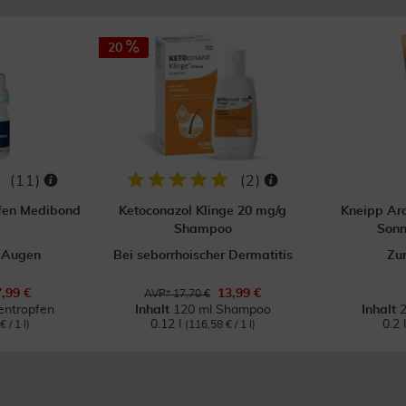
20
(
11
)
(
2
)
fen Medibond
Ketoconazol Klinge 20 mg/g
Kneipp Ar
Shampoo
Sonn
n Augen
Bei seborrhoischer Dermatitis
Zu
7,99 €
13,99 €
AVP* 17,70 €
entropfen
Inhalt
120 ml Shampoo
Inhalt
2
0.12 l
0.2 
 / 1 l)
(116,58 € / 1 l)