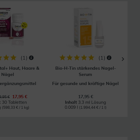
(
1
)
(
1
)
tal+ Haut, Haare &
Bio-H-Tin stärkendes Nagel-
K
Nägel
Serum
ergänzungsmittel
Für gesunde und kräftige Nägel
17,95 €
17,95 €
,95 €
t
30 Tabletten
Inhalt
3.3 ml Lösung
g
0.009 l
(598,33 € / 1 kg)
(1.994,44 € / 1 l)