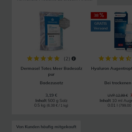
38
GRATIS
Versand
(
2
)
Dermasel Totes Meer Badesalz
Hyaluron Augentrop
pur
Badezusatz
Bei trockene
3,19 €
UVP 12,99 €
Inhalt
500 g Salz
Inhalt
10 ml Aug
0.5 kg
0.01 l
(6,38 € / 1 kg)
(799,00 €
Von Kunden häufig mitgekauft