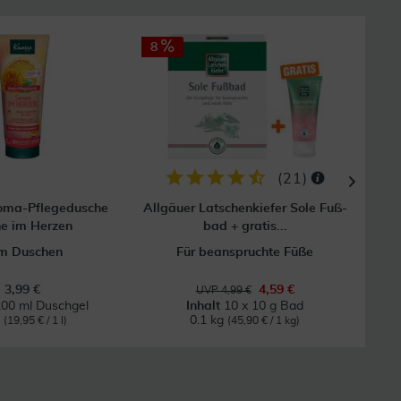
8
(
21
)
oma-Pflegedusche
Allgäuer Latschenkiefer Sole Fuß-
e im Herzen
bad + gratis...
m Duschen
Für beanspruchte Füße
3,99 €
4,59 €
UVP 4,99 €
00 ml Duschgel
Inhalt
10 x 10 g Bad
l
0.1 kg
(19,95 € / 1 l)
(45,90 € / 1 kg)