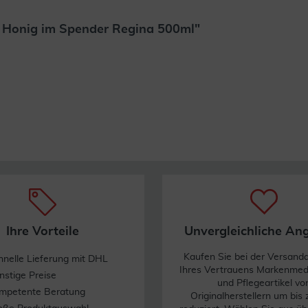
& Honig im Spender Regina 500ml"
Weiterlesen
Ihre Vorteile
Unvergleichliche An
Kaufen Sie bei der Versand
hnelle Lieferung mit DHL
Ihres Vertrauens Markenme
nstige Preise
und Pflegeartikel vo
mpetente Beratung
Originalherstellern um bis