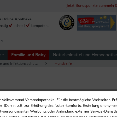
Jetzt Bonuspunkte sammeln &
e Online Apotheke
nstig
schnell
kompetent
ge
Familie und Baby
Naturheilmittel und Homöopathi
e und Infektionsschutz
Handseife
Creme Seife Milch
r Volksversand Versandapotheke! Für die bestmögliche Webseiten-Er
-IDs ein, z.B. zur Erhöhung des Nutzerkomforts, Erstellung anonymer 
ht-personalisierter Werbung, oder Anbindung externer Service-Dienstle
Zur Körperpflege