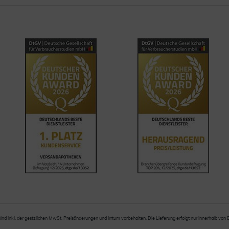
sind inkl. der gestzlichen MwSt. Preisänderungen und Irrtum vorbehalten. Die Lieferung erfolgt nur innerhalb von