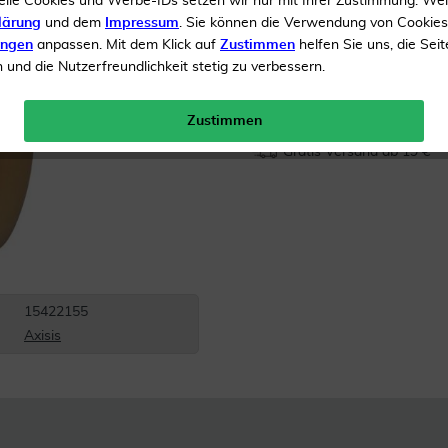
elle Cookies und Werbe-IDs setzen wir nur mit Ihrer Zustimmung. We
lärung
und dem
Impressum
. Sie können die Verwendung von Cookie
Inhalt
500 ml Flüssigkeit
ungen
anpassen. Mit dem Klick auf
Zustimmen
helfen Sie uns, die Seit
und die Nutzerfreundlichkeit stetig zu verbessern.
Menge:
Zustimmen
Gratis Versand ab 19 €
15422155
Axisis