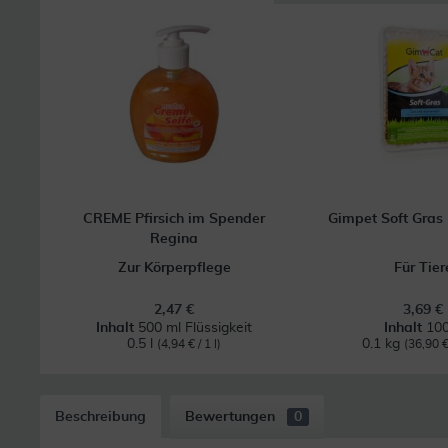
CREME Pfirsich im Spender
Gimpet Soft Gras 
Regina
Zur Körperpflege
Für Tier
2,47 €
3,69 €
Inhalt
500 ml Flüssigkeit
Inhalt
100
0.5 l
0.1 kg
(4,94 € / 1 l)
(36,90 €
Beschreibung
Bewertungen
0