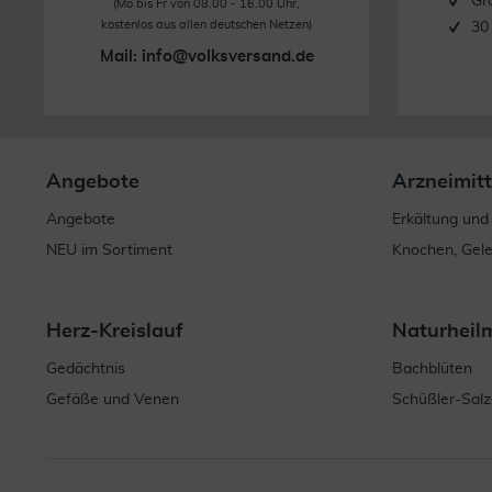
Gr
(Mo bis Fr von 08.00 - 16.00 Uhr,
kostenlos aus allen deutschen Netzen)
30
Mail:
info@volksversand.de
Angebote
Arzneimitt
Angebote
Erkältung und
NEU im Sortiment
Knochen, Gel
Herz-Kreislauf
Naturheil
Gedächtnis
Bachblüten
Gefäße und Venen
Schüßler-Salz