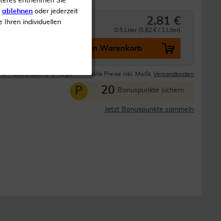
iteres entnehmen Sie
s
ablehnen
oder jederzeit
2,81 €
e Ihren individuellen
0.5 Liter (5,62 € / 1 Liter)
In den Warenkorb
Lieferzeit 1-3 Tage
Alle Preise inkl. MwSt.
Versandkosten
20
P
Bonuspunkte sichern
Jetzt Bonuspunkte sammeln