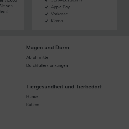
SEPA-Lastschrift
er 70.000
Sie von
Apple Pay
hen!
Vorkasse
Klarna
Magen und Darm
Abführmittel
Durchfallerkrankungen
Tiergesundheit und Tierbedarf
Hunde
Katzen