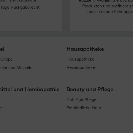
oße Produktauswahl
reduziert. Wählen Sie aus üb
Produkten und profitieren 
 Tage Rückgaberecht
täglich neuen Schnäppc
el
Hausapotheke
 Grippe
Hausapotheke
enke und Muskeln
Reiseapotheke
mittel und Homöopathie
Beauty und Pflege
Anti Age Pflege
e
Empfindliche Haut