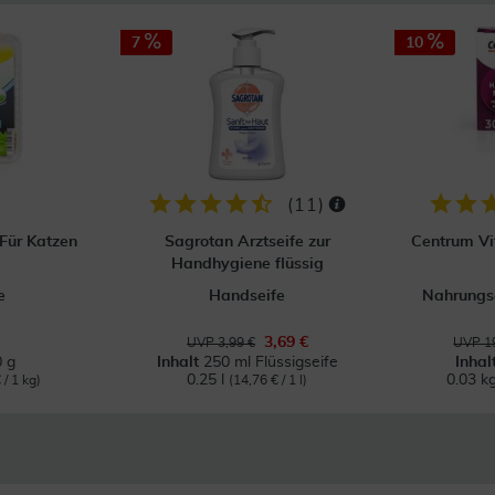
7
10
(
11
)
Für Katzen
Sagrotan Arztseife zur
Centrum Vi
Handhygiene flüssig
e
Handseife
Nahrungs
3,69 €
UVP 3,99 €
UVP 19
 g
Inhalt
250 ml Flüssigseife
Inhal
0.25 l
0.03 k
 / 1 kg)
(14,76 € / 1 l)