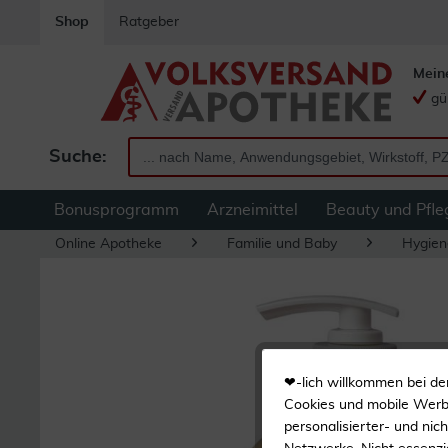
Shop
Ratgeber
Mein
gü
Suche:
Bonusprogramm
Arzneimittel
Beauty und Pfle
Online Apotheke
Familie und Baby
Hygien
❤-lich willkommen bei de
Cookies und mobile Werbe
personalisierter- und nic