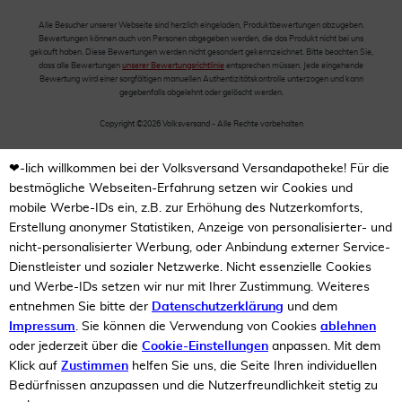
Alle Besucher unserer Webseite sind herzlich eingeladen, Produktbewertungen abzugeben.
Bewertungen können auch von Personen abgegeben werden, die das Produkt nicht bei uns
gekauft haben. Diese Bewertungen werden nicht gesondert gekennzeichnet. Bitte beachten Sie,
dass alle Bewertungen
unserer Bewertungsrichtlinie
entsprechen müssen. Jede eingehende
Bewertung wird einer sorgfältigen manuellen Authentizitätskontrolle unterzogen und kann
gegebenfalls abgelehnt oder gelöscht werden.
Copyright ©2026 Volksversand - Alle Rechte vorbehalten
❤-lich willkommen bei der Volksversand Versandapotheke! Für die
bestmögliche Webseiten-Erfahrung setzen wir Cookies und
mobile Werbe-IDs ein, z.B. zur Erhöhung des Nutzerkomforts,
Erstellung anonymer Statistiken, Anzeige von personalisierter- und
nicht-personalisierter Werbung, oder Anbindung externer Service-
Dienstleister und sozialer Netzwerke. Nicht essenzielle Cookies
und Werbe-IDs setzen wir nur mit Ihrer Zustimmung. Weiteres
entnehmen Sie bitte der
Datenschutzerklärung
und dem
Impressum
. Sie können die Verwendung von Cookies
ablehnen
oder jederzeit über die
Cookie-Einstellungen
anpassen. Mit dem
Klick auf
Zustimmen
helfen Sie uns, die Seite Ihren individuellen
Bedürfnissen anzupassen und die Nutzerfreundlichkeit stetig zu