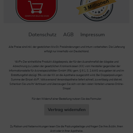
Datenschutz
AGB
Impressum
Alle Preise sind inkl. der gestzlichen MwSt. Preisänderungen und Irrtum vorbehalten. Die Lieferung
erfolgt nur innerhalb von Deutschland.
*AVP= Der einheitliche Produkt-Abgabepreis, der für den Ausnahmefall der Abgabe und
Abrechnung zu Lasten der gesetzlichen Krankenkassen (KK) vom Hersteller gegenüber der
Informationsstelle für Arzneispezialitäten GmbH (IFA) gem. § III 1, S. 2 AMG anzugeben ist und im
Erstattungsfall abzügl. 5% von der KK an die Apotheke ausgezahlt wird. Bei Doppelpackungen
Summe der Einzel-AVP. Volksversand Versandapotheke liefert schnell, zuverlässig und diskret.
Schenken Sie uns Ihr Vertrauen und überzeugen Sie sich von den vielen Vorteilen unseres Online-
Shops!
Für den Widerruf einer Bestellung nutzen Sie das Formular:
Vertrag widerrufen
Zu Risiken und Nebenwirkungen lesen Sie die Packungsbeilage und fragen Sie Ihre Ärztin, Ihren
Arzt oder in Ihrer Apotheke.