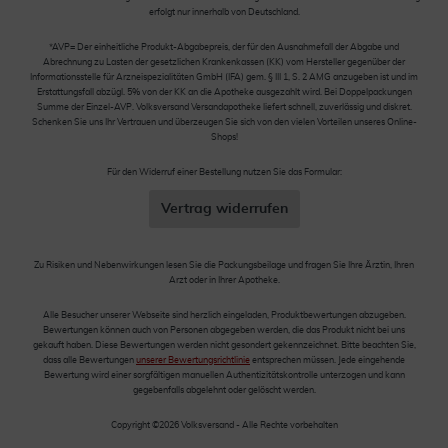
erfolgt nur innerhalb von Deutschland.
*AVP= Der einheitliche Produkt-Abgabepreis, der für den Ausnahmefall der Abgabe und
Abrechnung zu Lasten der gesetzlichen Krankenkassen (KK) vom Hersteller gegenüber der
Informationsstelle für Arzneispezialitäten GmbH (IFA) gem. § III 1, S. 2 AMG anzugeben ist und im
Erstattungsfall abzügl. 5% von der KK an die Apotheke ausgezahlt wird. Bei Doppelpackungen
Summe der Einzel-AVP. Volksversand Versandapotheke liefert schnell, zuverlässig und diskret.
Schenken Sie uns Ihr Vertrauen und überzeugen Sie sich von den vielen Vorteilen unseres Online-
Shops!
Für den Widerruf einer Bestellung nutzen Sie das Formular:
Vertrag widerrufen
Zu Risiken und Nebenwirkungen lesen Sie die Packungsbeilage und fragen Sie Ihre Ärztin, Ihren
Arzt oder in Ihrer Apotheke.
Alle Besucher unserer Webseite sind herzlich eingeladen, Produktbewertungen abzugeben.
Bewertungen können auch von Personen abgegeben werden, die das Produkt nicht bei uns
gekauft haben. Diese Bewertungen werden nicht gesondert gekennzeichnet. Bitte beachten Sie,
dass alle Bewertungen
unserer Bewertungsrichtlinie
entsprechen müssen. Jede eingehende
Bewertung wird einer sorgfältigen manuellen Authentizitätskontrolle unterzogen und kann
gegebenfalls abgelehnt oder gelöscht werden.
Copyright ©2026 Volksversand - Alle Rechte vorbehalten