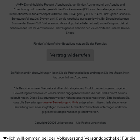
*AVP= Der einheitliche Produkt-Abgabepreis, der für den Ausnahmefall der Abgabe und
Abrechnung zu Lasten der gesetzlichen Krankenkassen (KK) vom Hersteller gegenüber der
Informationsstelle für Arzneispezialitäten GmbH (IFA) gem. § III 1, S. 2 AMG anzugeben ist und im
Erstattungsfall abzügl. 5% von der KK an die Apotheke ausgezahlt wird. Bei Doppelpackungen
Summe der Einzel-AVP. Volksversand Versandapotheke liefert schnell, zuverlässig und diskret.
Schenken Sie uns Ihr Vertrauen und überzeugen Sie sich von den vielen Vorteilen unseres Online-
Shops!
Für den Widerruf einer Bestellung nutzen Sie das Formular:
Vertrag widerrufen
Zu Risiken und Nebenwirkungen lesen Sie die Packungsbeilage und fragen Sie Ihre Ärztin, Ihren
Arzt oder in Ihrer Apotheke.
Alle Besucher unserer Webseite sind herzlich eingeladen, Produktbewertungen abzugeben.
Bewertungen können auch von Personen abgegeben werden, die das Produkt nicht bei uns
gekauft haben. Diese Bewertungen werden nicht gesondert gekennzeichnet. Bitte beachten Sie,
dass alle Bewertungen
unserer Bewertungsrichtlinie
entsprechen müssen. Jede eingehende
Bewertung wird einer sorgfältigen manuellen Authentizitätskontrolle unterzogen und kann
gegebenfalls abgelehnt oder gelöscht werden.
Copyright ©2026 Volksversand - Alle Rechte vorbehalten
❤-lich willkommen bei der Volksversand Versandapotheke! Für die