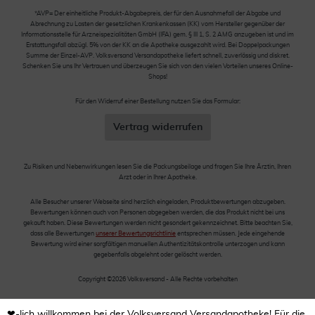
*AVP= Der einheitliche Produkt-Abgabepreis, der für den Ausnahmefall der Abgabe und
Abrechnung zu Lasten der gesetzlichen Krankenkassen (KK) vom Hersteller gegenüber der
Informationsstelle für Arzneispezialitäten GmbH (IFA) gem. § III 1, S. 2 AMG anzugeben ist und im
Erstattungsfall abzügl. 5% von der KK an die Apotheke ausgezahlt wird. Bei Doppelpackungen
Summe der Einzel-AVP. Volksversand Versandapotheke liefert schnell, zuverlässig und diskret.
Schenken Sie uns Ihr Vertrauen und überzeugen Sie sich von den vielen Vorteilen unseres Online-
Shops!
Für den Widerruf einer Bestellung nutzen Sie das Formular:
Vertrag widerrufen
Zu Risiken und Nebenwirkungen lesen Sie die Packungsbeilage und fragen Sie Ihre Ärztin, Ihren
Arzt oder in Ihrer Apotheke.
Alle Besucher unserer Webseite sind herzlich eingeladen, Produktbewertungen abzugeben.
Bewertungen können auch von Personen abgegeben werden, die das Produkt nicht bei uns
gekauft haben. Diese Bewertungen werden nicht gesondert gekennzeichnet. Bitte beachten Sie,
dass alle Bewertungen
unserer Bewertungsrichtlinie
entsprechen müssen. Jede eingehende
Bewertung wird einer sorgfältigen manuellen Authentizitätskontrolle unterzogen und kann
gegebenfalls abgelehnt oder gelöscht werden.
Copyright ©2026 Volksversand - Alle Rechte vorbehalten
❤-lich willkommen bei der Volksversand Versandapotheke! Für die