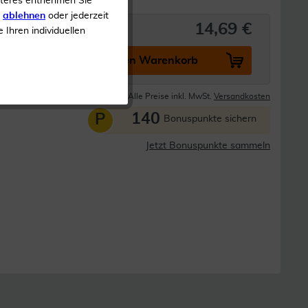
iteres entnehmen Sie
s
ablehnen
oder jederzeit
14,69 €
e Ihren individuellen
In den Warenkorb
Lieferzeit 1-3 Tage
Alle Preise inkl. MwSt.
Versandkosten
140
P
Bonuspunkte sichern
Jetzt Bonuspunkte sammeln