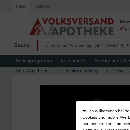
Shop
Ratgeber
Mein
gü
Suche:
Bonusprogramm
Arzneimittel
Beauty und Pfle
Online Apotheke
Familie und Baby
Häuslic
❤-lich willkommen bei de
Cookies und mobile Werbe
personalisierter- und nic