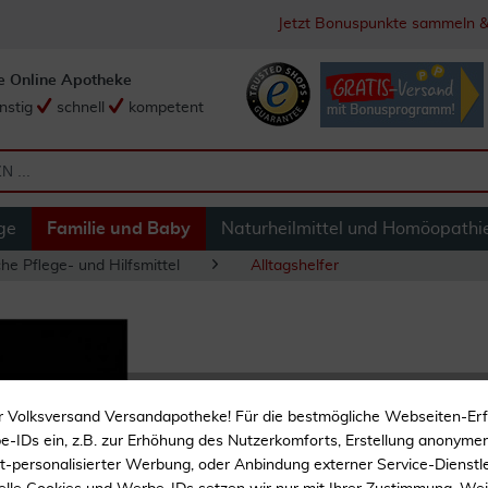
Jetzt Bonuspunkte sammeln &
e Online Apotheke
nstig
schnell
kompetent
ge
Familie und Baby
Naturheilmittel und Homöopathi
he Pflege- und Hilfsmittel
Alltagshelfer
Faceshield Gesichts
r Volksversand Versandapotheke! Für die bestmögliche Webseiten-Er
-IDs ein, z.B. zur Erhöhung des Nutzerkomforts, Erstellung anonymer 
ht-personalisierter Werbung, oder Anbindung externer Service-Dienstle
Gesichtsvisier