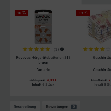
10
19
(
1
)
Rayovac Hörgerätebatterien 312
Geschirrtü
braun
Batterie
Geschirrtü
4,89 €
7
UVP 5,49 €
UVP 9,95 €
Inhalt
6 Stück
Inhalt
8 St
Beschreibung
Bewertungen
0