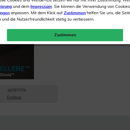
elle Cookies und Werbe-IDs setzen wir nur mit Ihrer Zustimmung. We
lärung
und dem
Impressum
. Sie können die Verwendung von Cookie
Inhalt
1 Stück
ungen
anpassen. Mit dem Klick auf
Zustimmen
helfen Sie uns, die Seit
und die Nutzerfreundlichkeit stetig zu verbessern.
Menge:
Zustimmen
Gratis Versand ab 19 €
16797779
Evellere