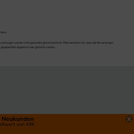
theke.
wertungen werden nicht gesondert gekennzeichnet. Bitte beachten Sie, dass alle Bewertungen
 gegebenfalls abgelehnt oder gelöscht werden.
ür Neukunden
ellwert von 49€