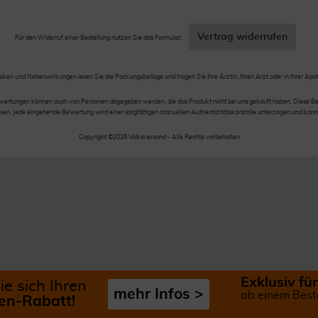
Vertrag widerrufen
Für den Widerruf einer Bestellung nutzen Sie das Formular:
siken und Nebenwirkungen lesen Sie die Packungsbeilage und fragen Sie Ihre Ärztin, Ihren Arzt oder in Ihrer Apo
wertungen können auch von Personen abgegeben werden, die das Produkt nicht bei uns gekauft haben. Diese Be
en. Jede eingehende Bewertung wird einer sorgfältigen manuellen Authentizitätskontrolle unterzogen und kann
Copyright ©2026 Volksversand - Alle Rechte vorbehalten
Exklusiv f
ie sich Ihren
mehr Infos >
ab einem Best
n-Rabatt!