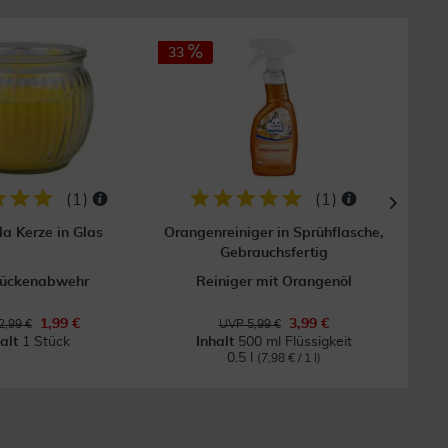
33
44
(
1
)
(
1
)
la Kerze in Glas
Orangenreiniger in Sprühflasche,
Or
Gebrauchsfertig
Mückenabwehr
Reiniger mit Orangenöl
1,99 €
3,99 €
2,99 €
UVP 5,99 €
halt
1 Stück
Inhalt
500 ml Flüssigkeit
In
0.5 l
(7,98 € / 1 l)