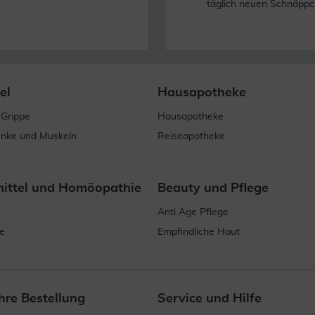
täglich neuen Schnäppc
el
Hausapotheke
 Grippe
Hausapotheke
enke und Muskeln
Reiseapotheke
mittel und Homöopathie
Beauty und Pflege
Anti Age Pflege
e
Empfindliche Haut
hre Bestellung
Service und Hilfe