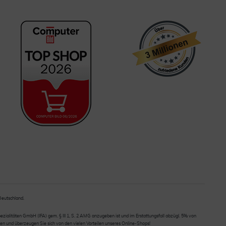
 Deutschland.
ialitäten GmbH (IFA) gem. § III 1, S. 2 AMG anzugeben ist und im Erstattungsfall abzügl. 5% von
en und überzeugen Sie sich von den vielen Vorteilen unseres Online-Shops!