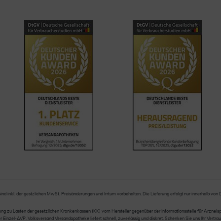
sind inkl. der gestzlichen MwSt. Preisänderungen und Irrtum vorbehalten. Die Lieferung erfolgt nur innerhalb von
 zu Lasten der gesetzlichen Krankenkassen (KK) vom Hersteller gegenüber der Informationsstelle für Arzneispez
nzel-AVP. Volksversand Versandapotheke liefert schnell, zuverlässig und diskret. Schenken Sie uns Ihr Vertrau