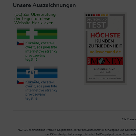
Unsere Auszeichnungen
(DE) Zur Überprüfung
der Legalität dieser
Website hier klicken
Alle Preise 
*AVP= Der einheitliche Produkt-Abgabepreis, der für den Ausnahmefall der Abgabe und Abrechnung
der KK an die Apotheke ausgezahlt wird. Bei Doppelpackungen Summe der Ei