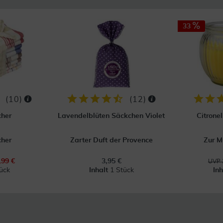
33
(
10
)
(
12
)
cher
Lavendelblüten Säckchen Violet
Citronel
cher
Zarter Duft der Provence
Zur 
,99 €
3,95 €
UVP 
ück
Inhalt
1 Stück
In