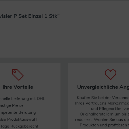
sier P Set Einzel 1 Stk"
Weiterlesen
Ihre Vorteile
Unvergleichliche An
Kaufen Sie bei der Versand
hnelle Lieferung mit DHL
Ihres Vertrauens Markenme
nstige Preise
und Pflegeartikel vo
mpetente Beratung
Originalherstellern um bis
oße Produktauswahl
reduziert. Wählen Sie aus üb
Produkten und profitieren 
 Tage Rückgaberecht