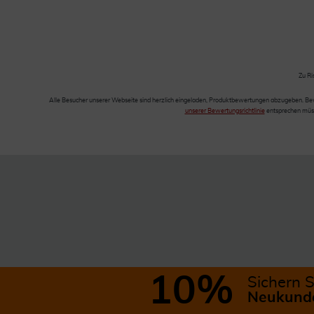
Zu Ri
Alle Besucher unserer Webseite sind herzlich eingeladen, Produktbewertungen abzugeben. Be
unserer Bewertungsrichtlinie
entsprechen müss
10%
Sichern S
Neukunde