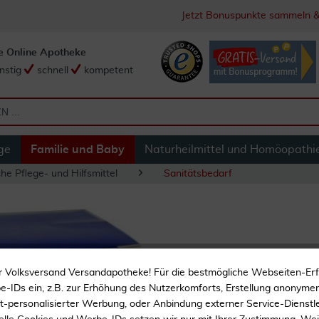
Jetzt Bonuspunkte sammeln &
e Online Apotheke
nstig
schnell
kompetent
ge
Familie und Baby
Naturheilmittel und Homöopathi
he Pflege- und Hilfsmittel
Sanitätsbedarf
Fixomull Stretch 
r Volksversand Versandapotheke! Für die bestmögliche Webseiten-Er
-IDs ein, z.B. zur Erhöhung des Nutzerkomforts, Erstellung anonymer 
Zur wasserdichten vollfl
ht-personalisierter Werbung, oder Anbindung externer Service-Dienstle
Fixierung