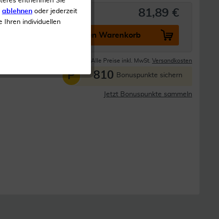
iteres entnehmen Sie
81,89 €
s
ablehnen
oder jederzeit
e Ihren individuellen
In den Warenkorb
Lieferzeit 1-3 Tage
Alle Preise inkl. MwSt.
Versandkosten
810
P
Bonuspunkte sichern
Jetzt Bonuspunkte sammeln