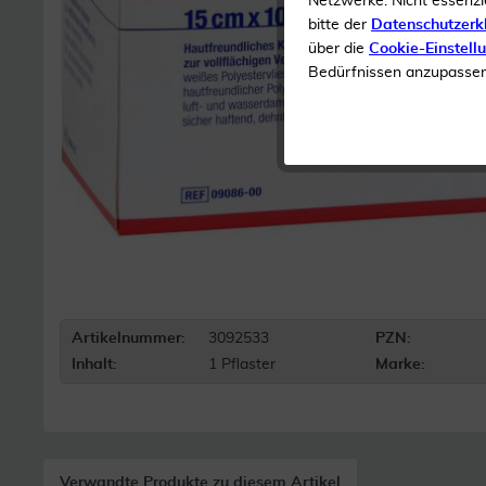
Netzwerke. Nicht essenzi
bitte der
Datenschutzerk
über die
Cookie-Einstell
Bedürfnissen anzupassen 
Artikelnummer:
3092533
PZN:
Inhalt:
1 Pflaster
Marke:
Verwandte Produkte zu diesem Artikel