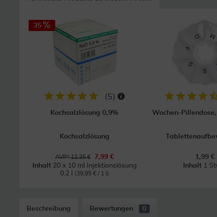
35
(
5
)
Kochsalzlösung 0,9%
Wochen-Pillendose, 
Kochsalzlösung
Tablettenaufb
7,99 €
1,99 €
AVP* 12,35 €
Inhalt
20 x 10 ml Injektionslösung
Inhalt
1 St
0.2 l
(39,95 € / 1 l)
Beschreibung
Bewertungen
0