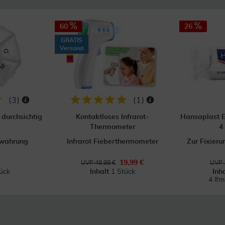
60
26
GRATIS
Versand
(
3
)
(
1
)
durchsichtig
Kontaktloses Infrarot-
Hansaplast E
Thermometer
4
ewahrung
Infrarot Fieberthermometer
Zur Fixier
19,99 €
UVP 49,99 €
UVP 
ück
Inhalt
1 Stück
Inh
4 lf