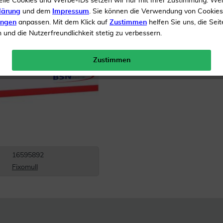
elle Cookies und Werbe-IDs setzen wir nur mit Ihrer Zustimmung. We
lärung
und dem
Impressum
. Sie können die Verwendung von Cookie
Inhalt
1 Pflaster
ungen
anpassen. Mit dem Klick auf
Zustimmen
helfen Sie uns, die Seit
und die Nutzerfreundlichkeit stetig zu verbessern.
Menge:
Zustimmen
Versandkostenfrei
16595892
Fixomull