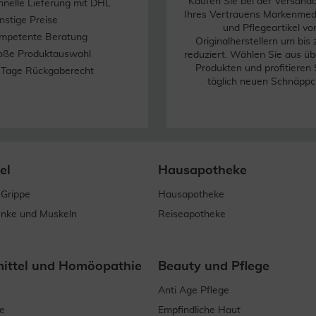
Kaufen Sie bei der Versand
hnelle Lieferung mit DHL
Ihres Vertrauens Markenme
nstige Preise
und Pflegeartikel vo
mpetente Beratung
Originalherstellern um bis
oße Produktauswahl
reduziert. Wählen Sie aus üb
Produkten und profitieren 
 Tage Rückgaberecht
täglich neuen Schnäppc
el
Hausapotheke
 Grippe
Hausapotheke
enke und Muskeln
Reiseapotheke
mittel und Homöopathie
Beauty und Pflege
Anti Age Pflege
e
Empfindliche Haut