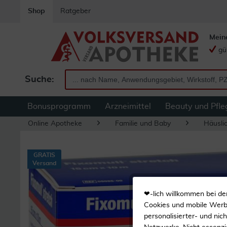
Shop
Ratgeber
Mein
gü
Suche:
Bonusprogramm
Arzneimittel
Beauty und Pfle
Online Apotheke
Familie und Baby
Häuslic
GRATIS
Versand
❤-lich willkommen bei de
Cookies und mobile Werbe
personalisierter- und nic