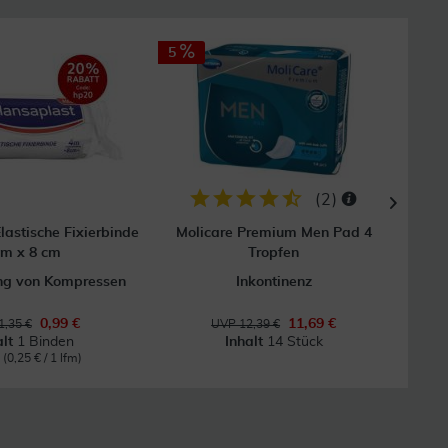
5
(
2
)
lastische Fixierbinde
Molicare Premium Men Pad 4
Fl
 m x 8 cm
Tropfen
ung von Kompressen
Inkontinenz
0,99 €
11,69 €
1,35 €
UVP 12,39 €
alt
1 Binden
Inhalt
14 Stück
m
(0,25 € / 1 lfm)