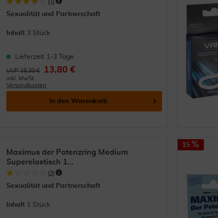
(
1
)
Sexualität und Partnerschaft
Inhalt
3 Stück
Lieferzeit 1-3 Tage
13,80 €
UVP 16,30 €
inkl. MwSt.
Versandkosten
In den
Warenkorb
15
Maximus der Potenzring Medium
Superelastisch 1...
(
2
)
Sexualität und Partnerschaft
Inhalt
1 Stück