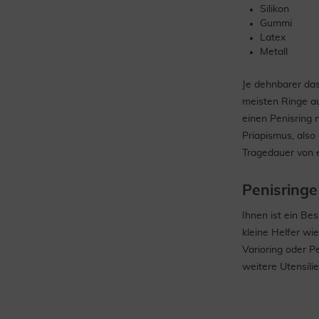
Silikon
Gummi
Latex
Metall
Je dehnbarer das
meisten Ringe au
einen Penisring 
Priapismus, also
Tragedauer von e
Penisringe
Ihnen ist ein B
kleine Helfer wi
Varioring oder P
weitere Utensili