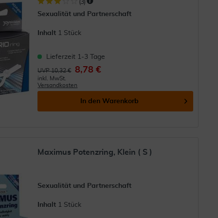
(
3
)
Sexualität und Partnerschaft
Inhalt
1 Stück
Lieferzeit 1-3 Tage
8,78 €
UVP 10,32 €
inkl. MwSt.
Versandkosten
In den
Warenkorb
Maximus Potenzring, Klein ( S )
Sexualität und Partnerschaft
Inhalt
1 Stück