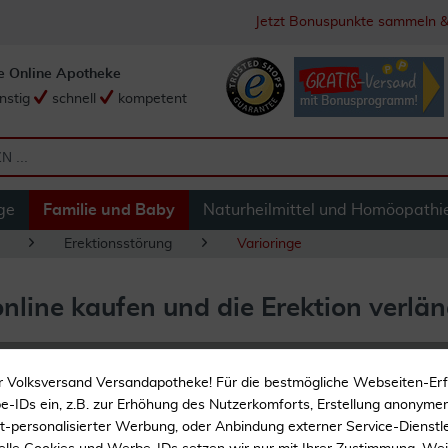
Jetzt Bonuspunkte sammeln &
e Online Apotheke
nstig
schnell
kompetent
ge
Familie und Baby
Naturheilmittel und Homöopathi
Erektionsstörung
Varioringe
online kaufen und die Erektion verlä
r Volksversand Versandapotheke! Für die bestmögliche Webseiten-Er
-IDs ein, z.B. zur Erhöhung des Nutzerkomforts, Erstellung anonymer 
ht-personalisierter Werbung, oder Anbindung externer Service-Dienstle