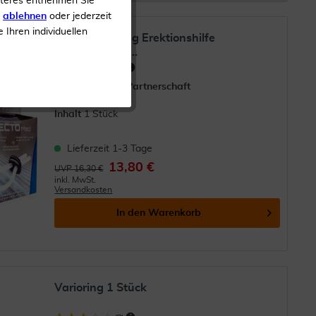
iteres entnehmen Sie
s
ablehnen
oder jederzeit
e Ihren individuellen
Erectomed Ring Erektionshilfe
Penisring Aus...
(
1
)
Sexualität und Partnerschaft
Inhalt
1 Stück
Lieferzeit 1-3 Tage
13,80 €
UVP 16,30 €
inkl. MwSt.
Versandkosten
In den
Warenkorb
Varioring 1 Stück