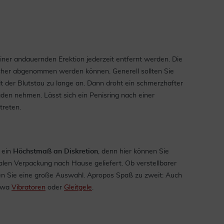
iner andauernden Erektion jederzeit entfernt werden. Die
icher abgenommen werden können. Generell sollten Sie
ält der Blutstau zu lange an. Dann droht ein schmerzhafter
den nehmen. Lässt sich ein Penisring nach einer
treten.
 ein
Höchstmaß an Diskretion
, denn hier können Sie
alen Verpackung nach Hause geliefert. Ob verstellbarer
inden Sie eine große Auswahl. Apropos Spaß zu zweit: Auch
etwa
Vibratoren
oder
Gleitgele
.