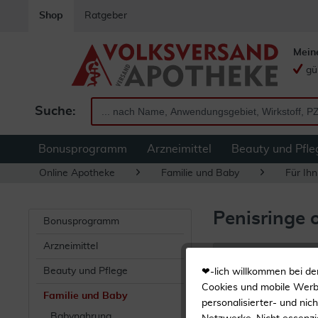
Shop
Ratgeber
Mein
gü
Suche:
Bonusprogramm
Arzneimittel
Beauty und Pfle
Online Apotheke
Familie und Baby
Für Ihn
Penisringe 
Bonusprogramm
Arzneimittel
Filtern
Beauty und Pflege
❤-lich willkommen bei de
Cookies und mobile Werbe
Familie und Baby
personalisierter- und nic
Babynahrung