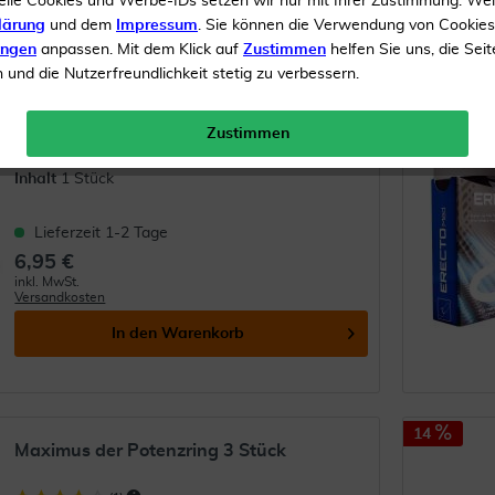
elle Cookies und Werbe-IDs setzen wir nur mit Ihrer Zustimmung. We
lärung
und dem
Impressum
. Sie können die Verwendung von Cookie
15
ungen
anpassen. Mit dem Klick auf
Zustimmen
helfen Sie uns, die Seit
LUBEXXX Stretch Penisring
und die Nutzerfreundlichkeit stetig zu verbessern.
Zustimmen
Bei Erektionsstörungen
Inhalt
1 Stück
Lieferzeit 1-2 Tage
6,95 €
inkl. MwSt.
Versandkosten
In den
Warenkorb
14
Maximus der Potenzring 3 Stück