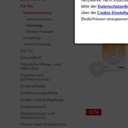
Netzwerke. Nicht essenzi
Für Ihn
bitte der
Datenschutzerk
über die
Cookie-Einstell
Erektionsstörung
Bedürfnissen anzupassen 
Vakuumpumpen
Varioringe
Weitere Produkte
Intimpflege
Weitere Produkte
Für Sie
Gesundheit
Häusliche Pflege- und
Hilfsmittel
Hygiene und
Infektionsschutz
Kinderpflaster
Kinderreiseapotheke
Kinder- und Babypflege
Kinderwunsch
15
Mückenschutz und
Mückenstiche
Ohren- und Gehörschutz