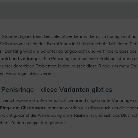
 Standfestigkeit beim Geschlechtsverkehr wirken sich häufig nicht nur 
Selbstbewusstsein des Betroffenen in Mitleidenschaft. Mit einem Penisr
: Der Ring wird am Schaftende angebracht und verhindert, dass das 
stärkt und verlängert
. Ein Penisring kann bei einer Erektionsstörung 
t unter derartigen Problemen leiden, nutzen diese Ringe, um mehr Sta
 Penisringe intensivieren.
 Penisringe – diese Varianten gibt es
in verschiedenen Größen erhältlich, während sogenannte Varioringe so
e Ringe am Gliedansatz
, manche werden allerdings auch um die Hoden
t wichtig, damit die Anwendung ohne Risiken ist und sich das Blut nic
ehen. Zu den gängigsten gehören: