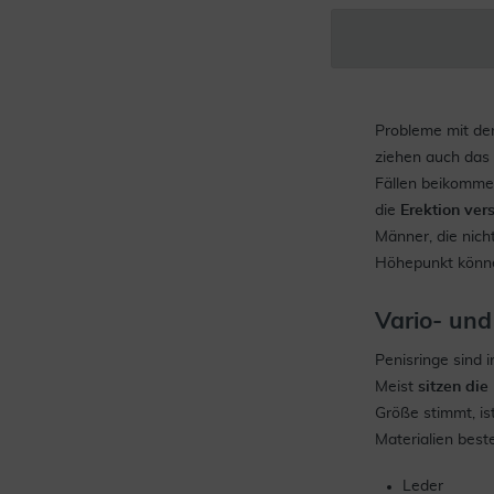
Probleme mit der
ziehen auch das 
Fällen beikommen
die
Erektion ver
Männer, die nich
Höhepunkt können
Vario- und
Penisringe sind 
Meist
sitzen di
Größe stimmt, is
Materialien best
Leder