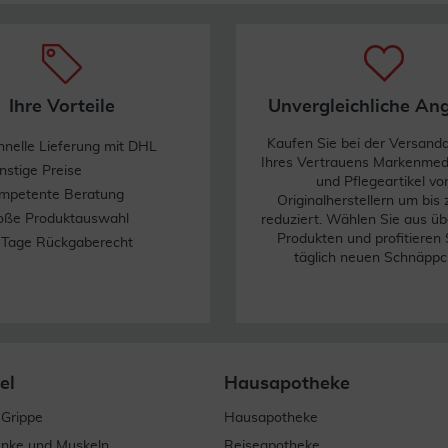
Ihre Vorteile
Unvergleichliche An
Kaufen Sie bei der Versand
hnelle Lieferung mit DHL
Ihres Vertrauens Markenme
nstige Preise
und Pflegeartikel vo
mpetente Beratung
Originalherstellern um bis
oße Produktauswahl
reduziert. Wählen Sie aus üb
Produkten und profitieren 
 Tage Rückgaberecht
täglich neuen Schnäppc
el
Hausapotheke
 Grippe
Hausapotheke
enke und Muskeln
Reiseapotheke