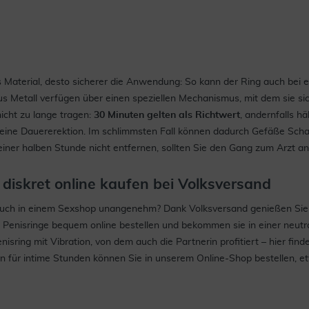
 Material, desto sicherer die Anwendung: So kann der Ring auch bei e
s Metall verfügen über einen speziellen Mechanismus, mit dem sie s
nicht zu lange tragen:
30 Minuten gelten als Richtwert
, andernfalls h
 eine Dauererektion. Im schlimmsten Fall können dadurch Gefäße Scha
iner halben Stunde nicht entfernen, sollten Sie den Gang zum Arzt an
 diskret online kaufen bei Volksversand
esuch in einem Sexshop unangenehm? Dank Volksversand genießen Sie
e Penisringe bequem online bestellen und bekommen sie in einer neutr
enisring mit Vibration, von dem auch die Partnerin profitiert – hier f
en für intime Stunden können Sie in unserem Online-Shop bestellen, 