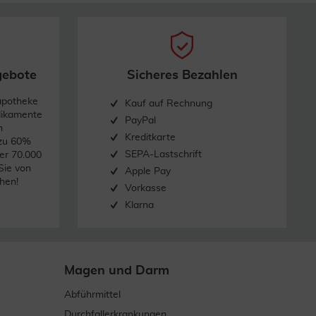
gebote
Sicheres Bezahlen
apotheke
Kauf auf Rechnung
dikamente
PayPal
n
Kreditkarte
 zu 60%
SEPA-Lastschrift
er 70.000
Sie von
Apple Pay
hen!
Vorkasse
Klarna
Magen und Darm
Abführmittel
Durchfallerkrankungen