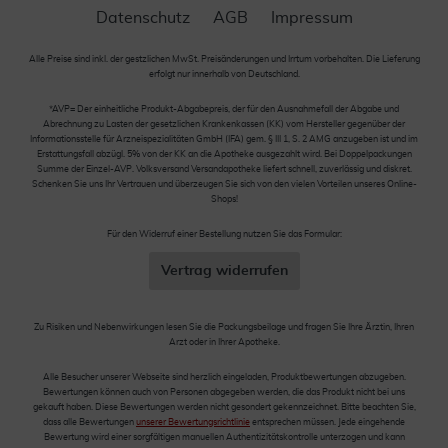
Datenschutz
AGB
Impressum
Alle Preise sind inkl. der gestzlichen MwSt. Preisänderungen und Irrtum vorbehalten. Die Lieferung
erfolgt nur innerhalb von Deutschland.
*AVP= Der einheitliche Produkt-Abgabepreis, der für den Ausnahmefall der Abgabe und
Abrechnung zu Lasten der gesetzlichen Krankenkassen (KK) vom Hersteller gegenüber der
Informationsstelle für Arzneispezialitäten GmbH (IFA) gem. § III 1, S. 2 AMG anzugeben ist und im
Erstattungsfall abzügl. 5% von der KK an die Apotheke ausgezahlt wird. Bei Doppelpackungen
Summe der Einzel-AVP. Volksversand Versandapotheke liefert schnell, zuverlässig und diskret.
Schenken Sie uns Ihr Vertrauen und überzeugen Sie sich von den vielen Vorteilen unseres Online-
Shops!
Für den Widerruf einer Bestellung nutzen Sie das Formular:
Vertrag widerrufen
Zu Risiken und Nebenwirkungen lesen Sie die Packungsbeilage und fragen Sie Ihre Ärztin, Ihren
Arzt oder in Ihrer Apotheke.
Alle Besucher unserer Webseite sind herzlich eingeladen, Produktbewertungen abzugeben.
Bewertungen können auch von Personen abgegeben werden, die das Produkt nicht bei uns
gekauft haben. Diese Bewertungen werden nicht gesondert gekennzeichnet. Bitte beachten Sie,
dass alle Bewertungen
unserer Bewertungsrichtlinie
entsprechen müssen. Jede eingehende
Bewertung wird einer sorgfältigen manuellen Authentizitätskontrolle unterzogen und kann