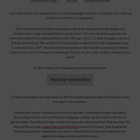
Datenschutz
AGB
Impressum
Alle Preise sind inkl. der gestzlichen MwSt. Preisänderungen und Irrtum vorbehalten. Die Lieferung
erfolgt nur innerhalb von Deutschland.
*AVP= Der einheitliche Produkt-Abgabepreis, der für den Ausnahmefall der Abgabe und
Abrechnung zu Lasten der gesetzlichen Krankenkassen (KK) vom Hersteller gegenüber der
Informationsstelle für Arzneispezialitäten GmbH (IFA) gem. § III 1, S. 2 AMG anzugeben ist und im
Erstattungsfall abzügl. 5% von der KK an die Apotheke ausgezahlt wird. Bei Doppelpackungen
Summe der Einzel-AVP. Volksversand Versandapotheke liefert schnell, zuverlässig und diskret.
Schenken Sie uns Ihr Vertrauen und überzeugen Sie sich von den vielen Vorteilen unseres Online-
Shops!
Für den Widerruf einer Bestellung nutzen Sie das Formular:
Vertrag widerrufen
Zu Risiken und Nebenwirkungen lesen Sie die Packungsbeilage und fragen Sie Ihre Ärztin, Ihren
Arzt oder in Ihrer Apotheke.
Alle Besucher unserer Webseite sind herzlich eingeladen, Produktbewertungen abzugeben.
Bewertungen können auch von Personen abgegeben werden, die das Produkt nicht bei uns
gekauft haben. Diese Bewertungen werden nicht gesondert gekennzeichnet. Bitte beachten Sie,
dass alle Bewertungen
unserer Bewertungsrichtlinie
entsprechen müssen. Jede eingehende
Bewertung wird einer sorgfältigen manuellen Authentizitätskontrolle unterzogen und kann
gegebenfalls abgelehnt oder gelöscht werden.