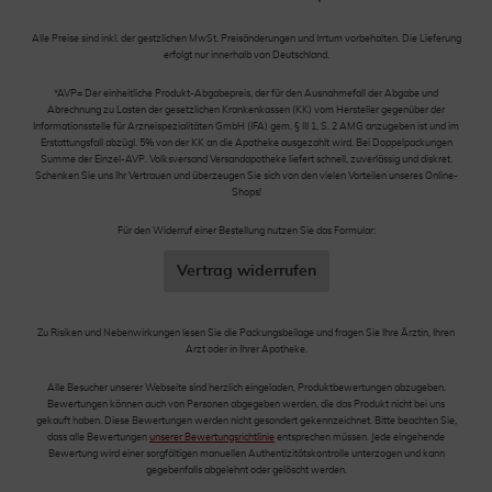
Alle Preise sind inkl. der gestzlichen MwSt. Preisänderungen und Irrtum vorbehalten. Die Lieferung
erfolgt nur innerhalb von Deutschland.
*AVP= Der einheitliche Produkt-Abgabepreis, der für den Ausnahmefall der Abgabe und
Abrechnung zu Lasten der gesetzlichen Krankenkassen (KK) vom Hersteller gegenüber der
Informationsstelle für Arzneispezialitäten GmbH (IFA) gem. § III 1, S. 2 AMG anzugeben ist und im
Erstattungsfall abzügl. 5% von der KK an die Apotheke ausgezahlt wird. Bei Doppelpackungen
Summe der Einzel-AVP. Volksversand Versandapotheke liefert schnell, zuverlässig und diskret.
Schenken Sie uns Ihr Vertrauen und überzeugen Sie sich von den vielen Vorteilen unseres Online-
Shops!
Für den Widerruf einer Bestellung nutzen Sie das Formular:
Vertrag widerrufen
Zu Risiken und Nebenwirkungen lesen Sie die Packungsbeilage und fragen Sie Ihre Ärztin, Ihren
Arzt oder in Ihrer Apotheke.
Alle Besucher unserer Webseite sind herzlich eingeladen, Produktbewertungen abzugeben.
Bewertungen können auch von Personen abgegeben werden, die das Produkt nicht bei uns
gekauft haben. Diese Bewertungen werden nicht gesondert gekennzeichnet. Bitte beachten Sie,
dass alle Bewertungen
unserer Bewertungsrichtlinie
entsprechen müssen. Jede eingehende
Bewertung wird einer sorgfältigen manuellen Authentizitätskontrolle unterzogen und kann
gegebenfalls abgelehnt oder gelöscht werden.