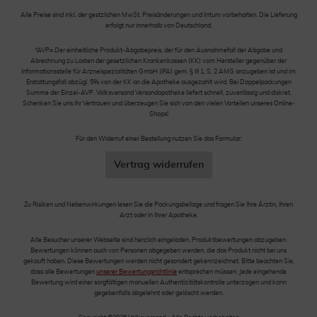
Alle Preise sind inkl. der gestzlichen MwSt. Preisänderungen und Irrtum vorbehalten. Die Lieferung
erfolgt nur innerhalb von Deutschland.
*AVP= Der einheitliche Produkt-Abgabepreis, der für den Ausnahmefall der Abgabe und
Abrechnung zu Lasten der gesetzlichen Krankenkassen (KK) vom Hersteller gegenüber der
Informationsstelle für Arzneispezialitäten GmbH (IFA) gem. § III 1, S. 2 AMG anzugeben ist und im
Erstattungsfall abzügl. 5% von der KK an die Apotheke ausgezahlt wird. Bei Doppelpackungen
Summe der Einzel-AVP. Volksversand Versandapotheke liefert schnell, zuverlässig und diskret.
Schenken Sie uns Ihr Vertrauen und überzeugen Sie sich von den vielen Vorteilen unseres Online-
Shops!
Für den Widerruf einer Bestellung nutzen Sie das Formular:
Vertrag widerrufen
Zu Risiken und Nebenwirkungen lesen Sie die Packungsbeilage und fragen Sie Ihre Ärztin, Ihren
Arzt oder in Ihrer Apotheke.
Alle Besucher unserer Webseite sind herzlich eingeladen, Produktbewertungen abzugeben.
Bewertungen können auch von Personen abgegeben werden, die das Produkt nicht bei uns
gekauft haben. Diese Bewertungen werden nicht gesondert gekennzeichnet. Bitte beachten Sie,
dass alle Bewertungen
unserer Bewertungsrichtlinie
entsprechen müssen. Jede eingehende
Bewertung wird einer sorgfältigen manuellen Authentizitätskontrolle unterzogen und kann
gegebenfalls abgelehnt oder gelöscht werden.