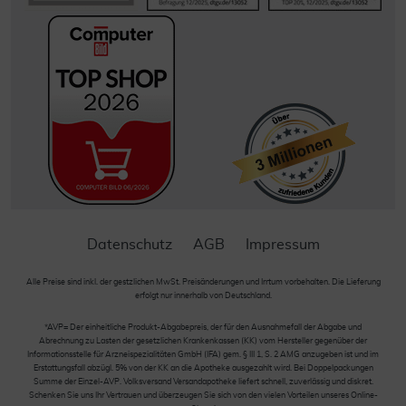
Datenschutz
AGB
Impressum
Alle Preise sind inkl. der gestzlichen MwSt. Preisänderungen und Irrtum vorbehalten. Die Lieferung
erfolgt nur innerhalb von Deutschland.
*AVP= Der einheitliche Produkt-Abgabepreis, der für den Ausnahmefall der Abgabe und
Abrechnung zu Lasten der gesetzlichen Krankenkassen (KK) vom Hersteller gegenüber der
Informationsstelle für Arzneispezialitäten GmbH (IFA) gem. § III 1, S. 2 AMG anzugeben ist und im
Erstattungsfall abzügl. 5% von der KK an die Apotheke ausgezahlt wird. Bei Doppelpackungen
Summe der Einzel-AVP. Volksversand Versandapotheke liefert schnell, zuverlässig und diskret.
Schenken Sie uns Ihr Vertrauen und überzeugen Sie sich von den vielen Vorteilen unseres Online-