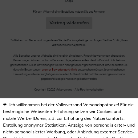
Shops!
Für den Widerruf einer Bestellung nutzen Sie das Formular:
Vertrag widerrufen
Zu Risiken und Nebenwirkungen lesen Sie die Packungsbeilage und fragen Sie Ihre Ärztin, Ihren
Arzt oder in Ihrer Apotheke.
Alle Besucher unserer Webseite sind herzlich eingeladen, Produktbewertungen abzugeben.
Bewertungen können auch von Personen abgegeben werden, die das Produkt nicht bei uns
gekauft haben. Diese Bewertungen werden nicht gesondert gekennzeichnet. Bitte beachten Sie,
dass alle Bewertungen
unserer Bewertungsrichtlinie
entsprechen müssen. Jede eingehende
Bewertung wird einer sorgfältigen manuellen Authentizitätskontrolle unterzogen und kann
gegebenfalls abgelehnt oder gelöscht werden.
Copyright ©2026 Volksversand - Alle Rechte vorbehalten
❤-lich willkommen bei der Volksversand Versandapotheke! Für die
bestmögliche Webseiten-Erfahrung setzen wir Cookies und
mobile Werbe-IDs ein, z.B. zur Erhöhung des Nutzerkomforts,
Erstellung anonymer Statistiken, Anzeige von personalisierter- und
nicht-personalisierter Werbung, oder Anbindung externer Service-