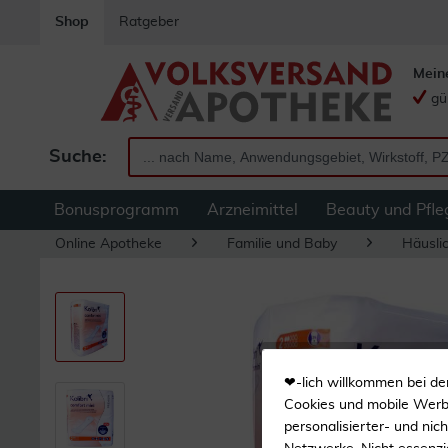
Shop
Ratgeber
Mein
gü
Suche:
Bonusprogramm
Arzneimittel
Beauty und Pfle
Online Apotheke
Familie und Baby
Häuslic
❤-lich willkommen bei de
Cookies und mobile Werbe
personalisierter- und nic