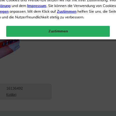
elle Cookies und Werbe-IDs setzen wir nur mit Ihrer Zustimmung. We
lärung
und dem
Impressum
. Sie können die Verwendung von Cookie
Inhalt
28 Beutel
ungen
anpassen. Mit dem Klick auf
Zustimmen
helfen Sie uns, die Seit
und die Nutzerfreundlichkeit stetig zu verbessern.
Menge:
Zustimmen
Gratis Versand ab 19 €
16136492
Kolibri