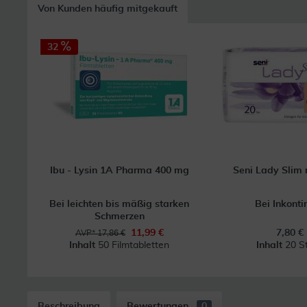
Von Kunden häufig mitgekauft
32
Ibu - Lysin 1A Pharma 400 mg
Seni Lady Slim 
Bei leichten bis mäßig starken
Bei Inkonti
Schmerzen
11,99 €
7,80 €
AVP* 17,86 €
Inhalt
50 Filmtabletten
Inhalt
20 S
Beschreibung
Bewertungen
0