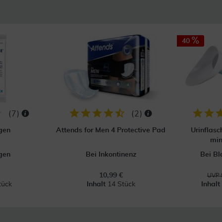
40
(
7
)
(
2
)
gen
Attends for Men 4 Protective Pad
Urinflasc
min
gen
Bei Inkontinenz
Bei B
10,99 €
UVP 
tück
Inhalt
14 Stück
Inhal