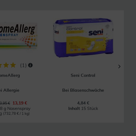
18
(
1
)
omeAllerg
Seni Control
Vit
i Allergie
Bei Blasenschwäche
13,19 €
4,84 €
3,95 €
8 g Nasenspray
Inhalt
15 Stück
kg
0
(732,78 € / 1 kg)