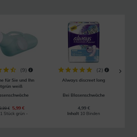
40
(
9
)
(
2
)
he für Sie und Ihn
Always discreet long
Tena 
tgrün weiß
lasenschwäche
Bei Blasenschwäche
5,99 €
4,99 €
9,99 €
t
1 Stück grün -
Inhalt
10 Binden