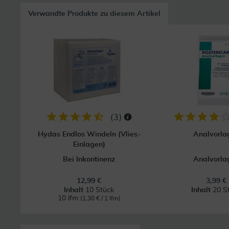
Verwandte Produkte zu diesem Artikel
(
3
)
Hydas Endlos Windeln (Vlies-
Analvorla
Einlagen)
Bei Inkontinenz
Analvorla
12,99 €
3,99 €
Inhalt
10 Stück
Inhalt
20 S
10 lfm
(1,30 € / 1 lfm)