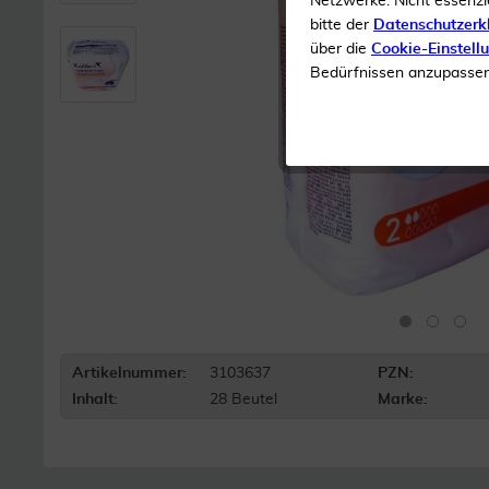
Netzwerke. Nicht essenzi
bitte der
Datenschutzerk
über die
Cookie-Einstell
Bedürfnissen anzupassen 
Artikelnummer:
3103637
PZN:
Inhalt:
28 Beutel
Marke: