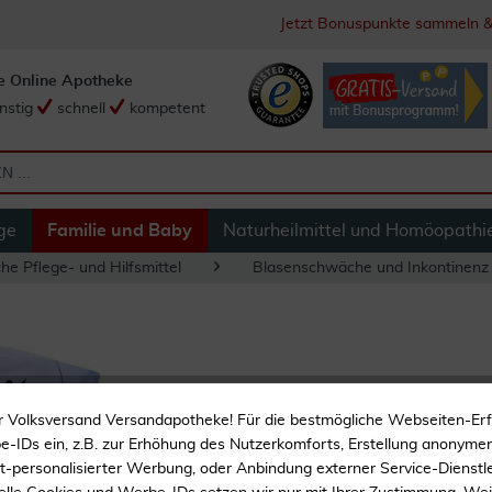
Jetzt Bonuspunkte sammeln &
e Online Apotheke
nstig
schnell
kompetent
ge
Familie und Baby
Naturheilmittel und Homöopathi
he Pflege- und Hilfsmittel
Blasenschwäche und Inkontinenz
Kolibri Comfort P
r Volksversand Versandapotheke! Für die bestmögliche Webseiten-Er
-IDs ein, z.B. zur Erhöhung des Nutzerkomforts, Erstellung anonymer 
ht-personalisierter Werbung, oder Anbindung externer Service-Dienstle
Bei Blasenschwäche