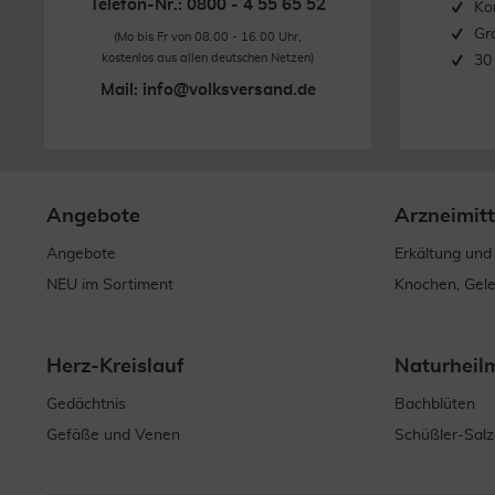
Telefon-Nr.: 0800 - 4 55 65 52
Ko
Gr
(Mo bis Fr von 08.00 - 16.00 Uhr,
kostenlos aus allen deutschen Netzen)
30
Mail:
info@volksversand.de
Angebote
Arzneimitt
Angebote
Erkältung und
NEU im Sortiment
Knochen, Gel
Herz-Kreislauf
Naturheil
Gedächtnis
Bachblüten
Gefäße und Venen
Schüßler-Salz