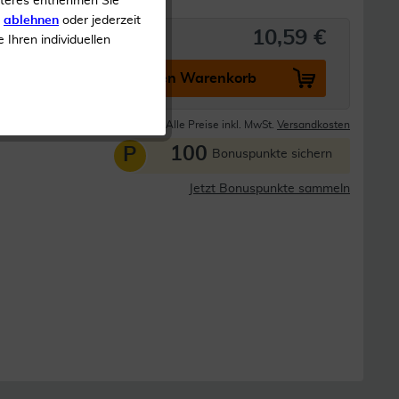
iteres entnehmen Sie
s
ablehnen
oder jederzeit
10,59 €
e Ihren individuellen
In den Warenkorb
Lieferzeit 1-3 Tage
Alle Preise inkl. MwSt.
Versandkosten
100
P
Bonuspunkte sichern
Jetzt Bonuspunkte sammeln