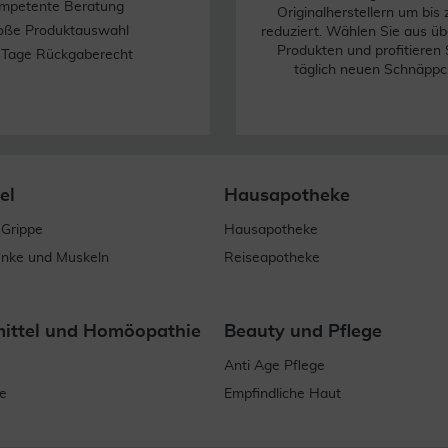
mpetente Beratung
Originalherstellern um bis
oße Produktauswahl
reduziert. Wählen Sie aus üb
Produkten und profitieren 
 Tage Rückgaberecht
täglich neuen Schnäppc
el
Hausapotheke
 Grippe
Hausapotheke
enke und Muskeln
Reiseapotheke
mittel und Homöopathie
Beauty und Pflege
Anti Age Pflege
e
Empfindliche Haut