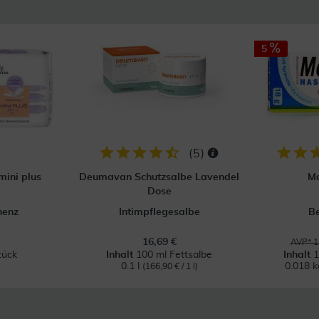
5
(
5
)
mini plus
Deumavan Schutzsalbe Lavendel
M
Dose
nenz
Intimpflegesalbe
Be
16,69 €
AVP* 1
tück
Inhalt
100 ml Fettsalbe
Inhalt
1
0.1 l
0.018 
(166,90 € / 1 l)