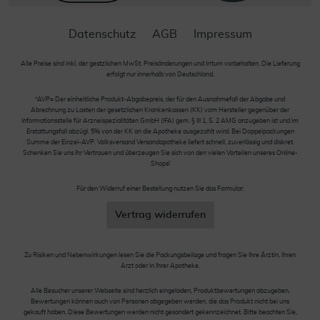
Datenschutz
AGB
Impressum
Alle Preise sind inkl. der gestzlichen MwSt. Preisänderungen und Irrtum vorbehalten. Die Lieferung
erfolgt nur innerhalb von Deutschland.
*AVP= Der einheitliche Produkt-Abgabepreis, der für den Ausnahmefall der Abgabe und
Abrechnung zu Lasten der gesetzlichen Krankenkassen (KK) vom Hersteller gegenüber der
Informationsstelle für Arzneispezialitäten GmbH (IFA) gem. § III 1, S. 2 AMG anzugeben ist und im
Erstattungsfall abzügl. 5% von der KK an die Apotheke ausgezahlt wird. Bei Doppelpackungen
Summe der Einzel-AVP. Volksversand Versandapotheke liefert schnell, zuverlässig und diskret.
Schenken Sie uns Ihr Vertrauen und überzeugen Sie sich von den vielen Vorteilen unseres Online-
Shops!
Für den Widerruf einer Bestellung nutzen Sie das Formular:
Vertrag widerrufen
Zu Risiken und Nebenwirkungen lesen Sie die Packungsbeilage und fragen Sie Ihre Ärztin, Ihren
Arzt oder in Ihrer Apotheke.
Alle Besucher unserer Webseite sind herzlich eingeladen, Produktbewertungen abzugeben.
Bewertungen können auch von Personen abgegeben werden, die das Produkt nicht bei uns
gekauft haben. Diese Bewertungen werden nicht gesondert gekennzeichnet. Bitte beachten Sie,