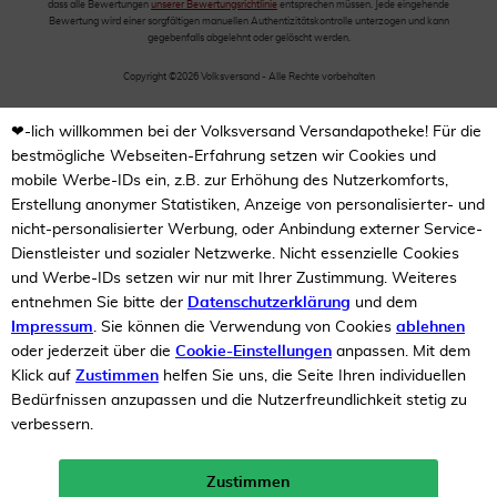
dass alle Bewertungen
unserer Bewertungsrichtlinie
entsprechen müssen. Jede eingehende
Bewertung wird einer sorgfältigen manuellen Authentizitätskontrolle unterzogen und kann
gegebenfalls abgelehnt oder gelöscht werden.
Copyright ©2026 Volksversand - Alle Rechte vorbehalten
❤-lich willkommen bei der Volksversand Versandapotheke! Für die
bestmögliche Webseiten-Erfahrung setzen wir Cookies und
mobile Werbe-IDs ein, z.B. zur Erhöhung des Nutzerkomforts,
Erstellung anonymer Statistiken, Anzeige von personalisierter- und
nicht-personalisierter Werbung, oder Anbindung externer Service-
Dienstleister und sozialer Netzwerke. Nicht essenzielle Cookies
und Werbe-IDs setzen wir nur mit Ihrer Zustimmung. Weiteres
entnehmen Sie bitte der
Datenschutzerklärung
und dem
Impressum
. Sie können die Verwendung von Cookies
ablehnen
oder jederzeit über die
Cookie-Einstellungen
anpassen. Mit dem
Klick auf
Zustimmen
helfen Sie uns, die Seite Ihren individuellen
Bedürfnissen anzupassen und die Nutzerfreundlichkeit stetig zu
verbessern.
Zustimmen
Neukunden-Rabatt ab 49€!