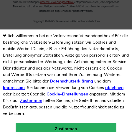
dass alle Bewertungen
unserer Bewertungsrichtlinie
entsprechen müssen. Jede eingehende
Bewertung wird einer sorgfältigen manuellen Authentizitätskontrolle unterzogen und kann
gegebenfalls abgelehnt oder gelöscht werden.
Copyright ©2026 Volksversand - Alle Rechte vorbehalten
❤-lich willkommen bei der Volksversand Versandapotheke! Für die
bestmögliche Webseiten-Erfahrung setzen wir Cookies und
mobile Werbe-IDs ein, z.B. zur Erhöhung des Nutzerkomforts,
Erstellung anonymer Statistiken, Anzeige von personalisierter- und
nicht-personalisierter Werbung, oder Anbindung externer Service-
Dienstleister und sozialer Netzwerke. Nicht essenzielle Cookies
und Werbe-IDs setzen wir nur mit Ihrer Zustimmung. Weiteres
entnehmen Sie bitte der
Datenschutzerklärung
und dem
Impressum
. Sie können die Verwendung von Cookies
ablehnen
oder jederzeit über die
Cookie-Einstellungen
anpassen. Mit dem
Klick auf
Zustimmen
helfen Sie uns, die Seite Ihren individuellen
Bedürfnissen anzupassen und die Nutzerfreundlichkeit stetig zu
verbessern.
Zustimmen
Neukunden-Rabatt ab 49€!