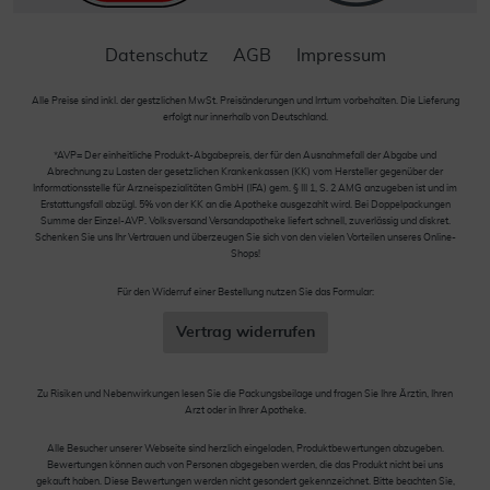
Datenschutz
AGB
Impressum
Alle Preise sind inkl. der gestzlichen MwSt. Preisänderungen und Irrtum vorbehalten. Die Lieferung
erfolgt nur innerhalb von Deutschland.
*AVP= Der einheitliche Produkt-Abgabepreis, der für den Ausnahmefall der Abgabe und
Abrechnung zu Lasten der gesetzlichen Krankenkassen (KK) vom Hersteller gegenüber der
Informationsstelle für Arzneispezialitäten GmbH (IFA) gem. § III 1, S. 2 AMG anzugeben ist und im
Erstattungsfall abzügl. 5% von der KK an die Apotheke ausgezahlt wird. Bei Doppelpackungen
Summe der Einzel-AVP. Volksversand Versandapotheke liefert schnell, zuverlässig und diskret.
Schenken Sie uns Ihr Vertrauen und überzeugen Sie sich von den vielen Vorteilen unseres Online-
Shops!
Für den Widerruf einer Bestellung nutzen Sie das Formular:
Vertrag widerrufen
Zu Risiken und Nebenwirkungen lesen Sie die Packungsbeilage und fragen Sie Ihre Ärztin, Ihren
Arzt oder in Ihrer Apotheke.
Alle Besucher unserer Webseite sind herzlich eingeladen, Produktbewertungen abzugeben.
Bewertungen können auch von Personen abgegeben werden, die das Produkt nicht bei uns
gekauft haben. Diese Bewertungen werden nicht gesondert gekennzeichnet. Bitte beachten Sie,