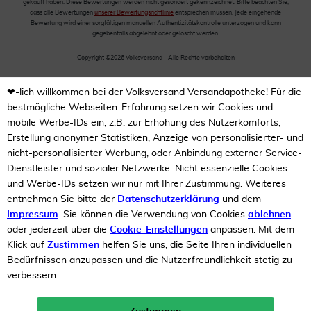
gekauft haben. Diese Bewertungen werden nicht gesondert gekennzeichnet. Bitte beachten Sie,
dass alle Bewertungen
unserer Bewertungsrichtlinie
entsprechen müssen. Jede eingehende
Bewertung wird einer sorgfältigen manuellen Authentizitätskontrolle unterzogen und kann
gegebenfalls abgelehnt oder gelöscht werden.
Copyright ©2026 Volksversand - Alle Rechte vorbehalten
❤-lich willkommen bei der Volksversand Versandapotheke! Für die
bestmögliche Webseiten-Erfahrung setzen wir Cookies und
mobile Werbe-IDs ein, z.B. zur Erhöhung des Nutzerkomforts,
Erstellung anonymer Statistiken, Anzeige von personalisierter- und
nicht-personalisierter Werbung, oder Anbindung externer Service-
Dienstleister und sozialer Netzwerke. Nicht essenzielle Cookies
und Werbe-IDs setzen wir nur mit Ihrer Zustimmung. Weiteres
entnehmen Sie bitte der
Datenschutzerklärung
und dem
Impressum
. Sie können die Verwendung von Cookies
ablehnen
oder jederzeit über die
Cookie-Einstellungen
anpassen. Mit dem
Klick auf
Zustimmen
helfen Sie uns, die Seite Ihren individuellen
Bedürfnissen anzupassen und die Nutzerfreundlichkeit stetig zu
verbessern.