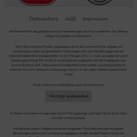
Datenschutz
AGB
Impressum
Alle Preise sind inkl. der gestzlichen MwSt. Preisänderungen und Irrtum vorbehalten. Die Lieferung
erfolgt nur innerhalb von Deutschland.
*AVP= Der einheitliche Produkt-Abgabepreis, der für den Ausnahmefall der Abgabe und
Abrechnung zu Lasten der gesetzlichen Krankenkassen (KK) vom Hersteller gegenüber der
Informationsstelle für Arzneispezialitäten GmbH (IFA) gem. § III 1, S. 2 AMG anzugeben ist und im
Erstattungsfall abzügl. 5% von der KK an die Apotheke ausgezahlt wird. Bei Doppelpackungen
Summe der Einzel-AVP. Volksversand Versandapotheke liefert schnell, zuverlässig und diskret.
Schenken Sie uns Ihr Vertrauen und überzeugen Sie sich von den vielen Vorteilen unseres Online-
Shops!
Für den Widerruf einer Bestellung nutzen Sie das Formular:
Vertrag widerrufen
Zu Risiken und Nebenwirkungen lesen Sie die Packungsbeilage und fragen Sie Ihre Ärztin, Ihren
Arzt oder in Ihrer Apotheke.
Alle Besucher unserer Webseite sind herzlich eingeladen, Produktbewertungen abzugeben.
Bewertungen können auch von Personen abgegeben werden, die das Produkt nicht bei uns