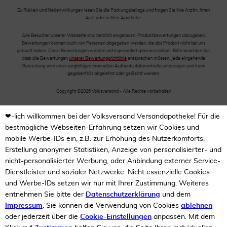
Zu Risiken und Nebenwirkungen lesen Sie die Packungsbeilage und fragen Sie Ihre Ärztin, Ihren
Arzt oder in Ihrer Apotheke.
Alle Besucher unserer Webseite sind herzlich eingeladen, Produktbewertungen abzugeben.
Bewertungen können auch von Personen abgegeben werden, die das Produkt nicht bei uns
gekauft haben. Diese Bewertungen werden nicht gesondert gekennzeichnet. Bitte beachten Sie,
dass alle Bewertungen
unserer Bewertungsrichtlinie
entsprechen müssen. Jede eingehende
Bewertung wird einer sorgfältigen manuellen Authentizitätskontrolle unterzogen und kann
gegebenfalls abgelehnt oder gelöscht werden.
Copyright ©2026 Volksversand - Alle Rechte vorbehalten
❤-lich willkommen bei der Volksversand Versandapotheke! Für die
bestmögliche Webseiten-Erfahrung setzen wir Cookies und
mobile Werbe-IDs ein, z.B. zur Erhöhung des Nutzerkomforts,
Erstellung anonymer Statistiken, Anzeige von personalisierter- und
nicht-personalisierter Werbung, oder Anbindung externer Service-
Dienstleister und sozialer Netzwerke. Nicht essenzielle Cookies
und Werbe-IDs setzen wir nur mit Ihrer Zustimmung. Weiteres
entnehmen Sie bitte der
Datenschutzerklärung
und dem
Impressum
. Sie können die Verwendung von Cookies
ablehnen
oder jederzeit über die
Cookie-Einstellungen
anpassen. Mit dem