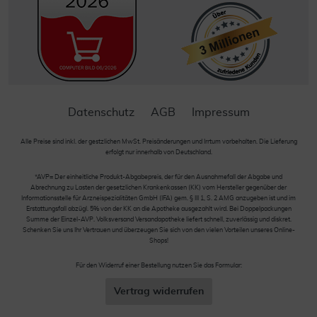
Datenschutz
AGB
Impressum
Alle Preise sind inkl. der gestzlichen MwSt. Preisänderungen und Irrtum vorbehalten. Die Lieferung
erfolgt nur innerhalb von Deutschland.
*AVP= Der einheitliche Produkt-Abgabepreis, der für den Ausnahmefall der Abgabe und
Abrechnung zu Lasten der gesetzlichen Krankenkassen (KK) vom Hersteller gegenüber der
Informationsstelle für Arzneispezialitäten GmbH (IFA) gem. § III 1, S. 2 AMG anzugeben ist und im
Erstattungsfall abzügl. 5% von der KK an die Apotheke ausgezahlt wird. Bei Doppelpackungen
Summe der Einzel-AVP. Volksversand Versandapotheke liefert schnell, zuverlässig und diskret.
Schenken Sie uns Ihr Vertrauen und überzeugen Sie sich von den vielen Vorteilen unseres Online-
Shops!
Für den Widerruf einer Bestellung nutzen Sie das Formular:
Vertrag widerrufen