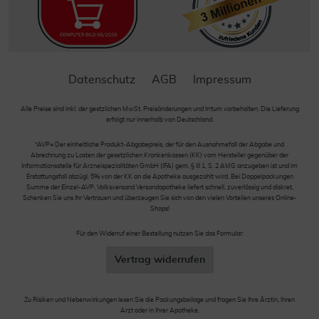
Datenschutz
AGB
Impressum
Alle Preise sind inkl. der gestzlichen MwSt. Preisänderungen und Irrtum vorbehalten. Die Lieferung
erfolgt nur innerhalb von Deutschland.
*AVP= Der einheitliche Produkt-Abgabepreis, der für den Ausnahmefall der Abgabe und
Abrechnung zu Lasten der gesetzlichen Krankenkassen (KK) vom Hersteller gegenüber der
Informationsstelle für Arzneispezialitäten GmbH (IFA) gem. § III 1, S. 2 AMG anzugeben ist und im
Erstattungsfall abzügl. 5% von der KK an die Apotheke ausgezahlt wird. Bei Doppelpackungen
Summe der Einzel-AVP. Volksversand Versandapotheke liefert schnell, zuverlässig und diskret.
Schenken Sie uns Ihr Vertrauen und überzeugen Sie sich von den vielen Vorteilen unseres Online-
Shops!
Für den Widerruf einer Bestellung nutzen Sie das Formular:
Vertrag widerrufen
Zu Risiken und Nebenwirkungen lesen Sie die Packungsbeilage und fragen Sie Ihre Ärztin, Ihren
Arzt oder in Ihrer Apotheke.