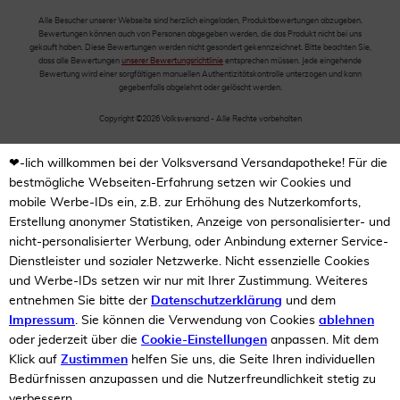
Alle Besucher unserer Webseite sind herzlich eingeladen, Produktbewertungen abzugeben.
Bewertungen können auch von Personen abgegeben werden, die das Produkt nicht bei uns
gekauft haben. Diese Bewertungen werden nicht gesondert gekennzeichnet. Bitte beachten Sie,
dass alle Bewertungen
unserer Bewertungsrichtlinie
entsprechen müssen. Jede eingehende
Bewertung wird einer sorgfältigen manuellen Authentizitätskontrolle unterzogen und kann
gegebenfalls abgelehnt oder gelöscht werden.
Copyright ©2026 Volksversand - Alle Rechte vorbehalten
❤-lich willkommen bei der Volksversand Versandapotheke! Für die
bestmögliche Webseiten-Erfahrung setzen wir Cookies und
mobile Werbe-IDs ein, z.B. zur Erhöhung des Nutzerkomforts,
Erstellung anonymer Statistiken, Anzeige von personalisierter- und
nicht-personalisierter Werbung, oder Anbindung externer Service-
Dienstleister und sozialer Netzwerke. Nicht essenzielle Cookies
und Werbe-IDs setzen wir nur mit Ihrer Zustimmung. Weiteres
entnehmen Sie bitte der
Datenschutzerklärung
und dem
Impressum
. Sie können die Verwendung von Cookies
ablehnen
oder jederzeit über die
Cookie-Einstellungen
anpassen. Mit dem
Klick auf
Zustimmen
helfen Sie uns, die Seite Ihren individuellen
Bedürfnissen anzupassen und die Nutzerfreundlichkeit stetig zu
verbessern.