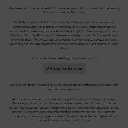
Alle Preise sind inkl. der gestzlichen MwSt. Preisänderungen und Irrtum vorbehalten. Die Lieferung
erfolgt nur innerhalb von Deutschland.
*AVP= Der einheitliche Produkt-Abgabepreis, der für den Ausnahmefall der Abgabe und
Abrechnung zu Lasten der gesetzlichen Krankenkassen (KK) vom Hersteller gegenüber der
Informationsstelle für Arzneispezialitäten GmbH (IFA) gem. § III 1, S. 2 AMG anzugeben ist und im
Erstattungsfall abzügl. 5% von der KK an die Apotheke ausgezahlt wird. Bei Doppelpackungen
Summe der Einzel-AVP. Volksversand Versandapotheke liefert schnell, zuverlässig und diskret.
Schenken Sie uns Ihr Vertrauen und überzeugen Sie sich von den vielen Vorteilen unseres Online-
Shops!
Für den Widerruf einer Bestellung nutzen Sie das Formular:
Vertrag widerrufen
Zu Risiken und Nebenwirkungen lesen Sie die Packungsbeilage und fragen Sie Ihre Ärztin, Ihren
Arzt oder in Ihrer Apotheke.
Alle Besucher unserer Webseite sind herzlich eingeladen, Produktbewertungen abzugeben.
Bewertungen können auch von Personen abgegeben werden, die das Produkt nicht bei uns
gekauft haben. Diese Bewertungen werden nicht gesondert gekennzeichnet. Bitte beachten Sie,
dass alle Bewertungen
unserer Bewertungsrichtlinie
entsprechen müssen. Jede eingehende
Bewertung wird einer sorgfältigen manuellen Authentizitätskontrolle unterzogen und kann
gegebenfalls abgelehnt oder gelöscht werden.