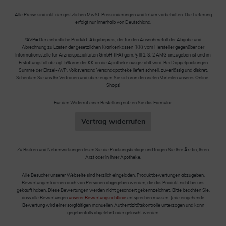
Alle Preise sind inkl. der gestzlichen MwSt. Preisänderungen und Irrtum vorbehalten. Die Lieferung
erfolgt nur innerhalb von Deutschland.
*AVP= Der einheitliche Produkt-Abgabepreis, der für den Ausnahmefall der Abgabe und
Abrechnung zu Lasten der gesetzlichen Krankenkassen (KK) vom Hersteller gegenüber der
Informationsstelle für Arzneispezialitäten GmbH (IFA) gem. § III 1, S. 2 AMG anzugeben ist und im
Erstattungsfall abzügl. 5% von der KK an die Apotheke ausgezahlt wird. Bei Doppelpackungen
Summe der Einzel-AVP. Volksversand Versandapotheke liefert schnell, zuverlässig und diskret.
Schenken Sie uns Ihr Vertrauen und überzeugen Sie sich von den vielen Vorteilen unseres Online-
Shops!
Für den Widerruf einer Bestellung nutzen Sie das Formular:
Vertrag widerrufen
Zu Risiken und Nebenwirkungen lesen Sie die Packungsbeilage und fragen Sie Ihre Ärztin, Ihren
Arzt oder in Ihrer Apotheke.
Alle Besucher unserer Webseite sind herzlich eingeladen, Produktbewertungen abzugeben.
Bewertungen können auch von Personen abgegeben werden, die das Produkt nicht bei uns
gekauft haben. Diese Bewertungen werden nicht gesondert gekennzeichnet. Bitte beachten Sie,
dass alle Bewertungen
unserer Bewertungsrichtlinie
entsprechen müssen. Jede eingehende
Bewertung wird einer sorgfältigen manuellen Authentizitätskontrolle unterzogen und kann
gegebenfalls abgelehnt oder gelöscht werden.