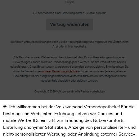
Shops!
Für den Widerruf einer Bestellung nutzen Sie das Formular:
Vertrag widerrufen
Zu Risiken und Nebenwirkungen lesen Sie die Packungsbeilage und fragen Sie Ihre Ärztin, Ihren
Arzt oder in Ihrer Apotheke.
Alle Besucher unserer Webseite sind herzlich eingeladen, Produktbewertungen abzugeben.
Bewertungen können auch von Personen abgegeben werden, die das Produkt nicht bei uns
gekauft haben. Diese Bewertungen werden nicht gesondert gekennzeichnet. Bitte beachten Sie,
dass alle Bewertungen
unserer Bewertungsrichtlinie
entsprechen müssen. Jede eingehende
Bewertung wird einer sorgfältigen manuellen Authentizitätskontrolle unterzogen und kann
gegebenfalls abgelehnt oder gelöscht werden.
Copyright ©2026 Volksversand - Alle Rechte vorbehalten
❤-lich willkommen bei der Volksversand Versandapotheke! Für die
bestmögliche Webseiten-Erfahrung setzen wir Cookies und
mobile Werbe-IDs ein, z.B. zur Erhöhung des Nutzerkomforts,
Erstellung anonymer Statistiken, Anzeige von personalisierter- und
nicht-personalisierter Werbung, oder Anbindung externer Service-