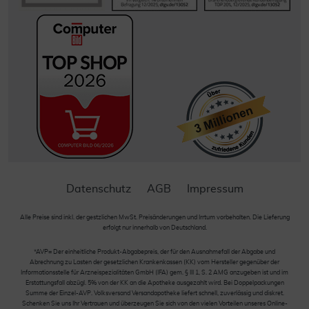
Datenschutz
AGB
Impressum
Alle Preise sind inkl. der gestzlichen MwSt. Preisänderungen und Irrtum vorbehalten. Die Lieferung
erfolgt nur innerhalb von Deutschland.
*AVP= Der einheitliche Produkt-Abgabepreis, der für den Ausnahmefall der Abgabe und
Abrechnung zu Lasten der gesetzlichen Krankenkassen (KK) vom Hersteller gegenüber der
Informationsstelle für Arzneispezialitäten GmbH (IFA) gem. § III 1, S. 2 AMG anzugeben ist und im
Erstattungsfall abzügl. 5% von der KK an die Apotheke ausgezahlt wird. Bei Doppelpackungen
Summe der Einzel-AVP. Volksversand Versandapotheke liefert schnell, zuverlässig und diskret.
Schenken Sie uns Ihr Vertrauen und überzeugen Sie sich von den vielen Vorteilen unseres Online-