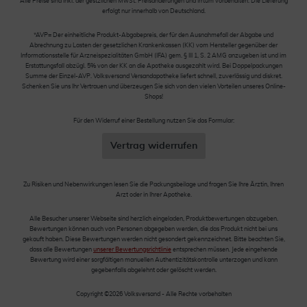
Alle Preise sind inkl. der gestzlichen MwSt. Preisänderungen und Irrtum vorbehalten. Die Lieferung
erfolgt nur innerhalb von Deutschland.
*AVP= Der einheitliche Produkt-Abgabepreis, der für den Ausnahmefall der Abgabe und
Abrechnung zu Lasten der gesetzlichen Krankenkassen (KK) vom Hersteller gegenüber der
Informationsstelle für Arzneispezialitäten GmbH (IFA) gem. § III 1, S. 2 AMG anzugeben ist und im
Erstattungsfall abzügl. 5% von der KK an die Apotheke ausgezahlt wird. Bei Doppelpackungen
Summe der Einzel-AVP. Volksversand Versandapotheke liefert schnell, zuverlässig und diskret.
Schenken Sie uns Ihr Vertrauen und überzeugen Sie sich von den vielen Vorteilen unseres Online-
Shops!
Für den Widerruf einer Bestellung nutzen Sie das Formular:
Vertrag widerrufen
Zu Risiken und Nebenwirkungen lesen Sie die Packungsbeilage und fragen Sie Ihre Ärztin, Ihren
Arzt oder in Ihrer Apotheke.
Alle Besucher unserer Webseite sind herzlich eingeladen, Produktbewertungen abzugeben.
Bewertungen können auch von Personen abgegeben werden, die das Produkt nicht bei uns
gekauft haben. Diese Bewertungen werden nicht gesondert gekennzeichnet. Bitte beachten Sie,
dass alle Bewertungen
unserer Bewertungsrichtlinie
entsprechen müssen. Jede eingehende
Bewertung wird einer sorgfältigen manuellen Authentizitätskontrolle unterzogen und kann
gegebenfalls abgelehnt oder gelöscht werden.
Copyright ©2026 Volksversand - Alle Rechte vorbehalten