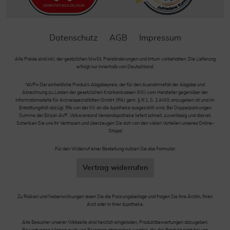
Datenschutz
AGB
Impressum
Alle Preise sind inkl. der gestzlichen MwSt. Preisänderungen und Irrtum vorbehalten. Die Lieferung
erfolgt nur innerhalb von Deutschland.
*AVP= Der einheitliche Produkt-Abgabepreis, der für den Ausnahmefall der Abgabe und
Abrechnung zu Lasten der gesetzlichen Krankenkassen (KK) vom Hersteller gegenüber der
Informationsstelle für Arzneispezialitäten GmbH (IFA) gem. § III 1, S. 2 AMG anzugeben ist und im
Erstattungsfall abzügl. 5% von der KK an die Apotheke ausgezahlt wird. Bei Doppelpackungen
Summe der Einzel-AVP. Volksversand Versandapotheke liefert schnell, zuverlässig und diskret.
Schenken Sie uns Ihr Vertrauen und überzeugen Sie sich von den vielen Vorteilen unseres Online-
Shops!
Für den Widerruf einer Bestellung nutzen Sie das Formular:
Vertrag widerrufen
Zu Risiken und Nebenwirkungen lesen Sie die Packungsbeilage und fragen Sie Ihre Ärztin, Ihren
Arzt oder in Ihrer Apotheke.
Alle Besucher unserer Webseite sind herzlich eingeladen, Produktbewertungen abzugeben.