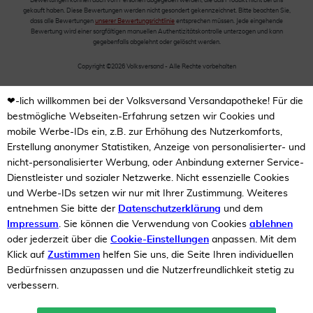
Bewertungen können auch von Personen abgegeben werden, die das Produkt nicht bei uns
gekauft haben. Diese Bewertungen werden nicht gesondert gekennzeichnet. Bitte beachten Sie,
dass alle Bewertungen
unserer Bewertungsrichtlinie
entsprechen müssen. Jede eingehende
Bewertung wird einer sorgfältigen manuellen Authentizitätskontrolle unterzogen und kann
gegebenfalls abgelehnt oder gelöscht werden.
Copyright ©2026 Volksversand - Alle Rechte vorbehalten
❤-lich willkommen bei der Volksversand Versandapotheke! Für die
bestmögliche Webseiten-Erfahrung setzen wir Cookies und
mobile Werbe-IDs ein, z.B. zur Erhöhung des Nutzerkomforts,
Erstellung anonymer Statistiken, Anzeige von personalisierter- und
nicht-personalisierter Werbung, oder Anbindung externer Service-
Dienstleister und sozialer Netzwerke. Nicht essenzielle Cookies
und Werbe-IDs setzen wir nur mit Ihrer Zustimmung. Weiteres
entnehmen Sie bitte der
Datenschutzerklärung
und dem
Impressum
. Sie können die Verwendung von Cookies
ablehnen
oder jederzeit über die
Cookie-Einstellungen
anpassen. Mit dem
Klick auf
Zustimmen
helfen Sie uns, die Seite Ihren individuellen
Bedürfnissen anzupassen und die Nutzerfreundlichkeit stetig zu
verbessern.