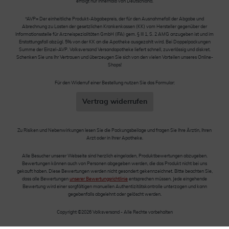
erfolgt nur innerhalb von Deutschland.
*AVP= Der einheitliche Produkt-Abgabepreis, der für den Ausnahmefall der Abgabe und
Abrechnung zu Lasten der gesetzlichen Krankenkassen (KK) vom Hersteller gegenüber der
Informationsstelle für Arzneispezialitäten GmbH (IFA) gem. § III 1, S. 2 AMG anzugeben ist und im
Erstattungsfall abzügl. 5% von der KK an die Apotheke ausgezahlt wird. Bei Doppelpackungen
Summe der Einzel-AVP. Volksversand Versandapotheke liefert schnell, zuverlässig und diskret.
Schenken Sie uns Ihr Vertrauen und überzeugen Sie sich von den vielen Vorteilen unseres Online-
Shops!
Für den Widerruf einer Bestellung nutzen Sie das Formular:
Vertrag widerrufen
Zu Risiken und Nebenwirkungen lesen Sie die Packungsbeilage und fragen Sie Ihre Ärztin, Ihren
Arzt oder in Ihrer Apotheke.
Alle Besucher unserer Webseite sind herzlich eingeladen, Produktbewertungen abzugeben.
Bewertungen können auch von Personen abgegeben werden, die das Produkt nicht bei uns
gekauft haben. Diese Bewertungen werden nicht gesondert gekennzeichnet. Bitte beachten Sie,
dass alle Bewertungen
unserer Bewertungsrichtlinie
entsprechen müssen. Jede eingehende
Bewertung wird einer sorgfältigen manuellen Authentizitätskontrolle unterzogen und kann
gegebenfalls abgelehnt oder gelöscht werden.
Copyright ©2026 Volksversand - Alle Rechte vorbehalten