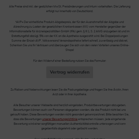
Alle Preise sind inkl. der gestzlichen MwSt. Preisänderungen und Irrtum vorbehalten. Die Lieferung
erfolgt nur innerhalb von Deutschland.
*AVP= Der einheitliche Produkt-Abgabepreis, der für den Ausnahmefall der Abgabe und
Abrechnung zu Lasten der gesetzlichen Krankenkassen (KK) vom Hersteller gegenüber der
Informationsstelle für Arzneispezialitäten GmbH (IFA) gem. § III 1, S. 2 AMG anzugeben ist und im
Erstattungsfall abzügl. 5% von der KK an die Apotheke ausgezahlt wird. Bei Doppelpackungen
Summe der Einzel-AVP. Volksversand Versandapotheke liefert schnell, zuverlässig und diskret.
Schenken Sie uns Ihr Vertrauen und überzeugen Sie sich von den vielen Vorteilen unseres Online-
Shops!
Für den Widerruf einer Bestellung nutzen Sie das Formular:
Vertrag widerrufen
Zu Risiken und Nebenwirkungen lesen Sie die Packungsbeilage und fragen Sie Ihre Ärztin, Ihren
Arzt oder in Ihrer Apotheke.
Alle Besucher unserer Webseite sind herzlich eingeladen, Produktbewertungen abzugeben.
Bewertungen können auch von Personen abgegeben werden, die das Produkt nicht bei uns
gekauft haben. Diese Bewertungen werden nicht gesondert gekennzeichnet. Bitte beachten Sie,
dass alle Bewertungen
unserer Bewertungsrichtlinie
entsprechen müssen. Jede eingehende
Bewertung wird einer sorgfältigen manuellen Authentizitätskontrolle unterzogen und kann
gegebenfalls abgelehnt oder gelöscht werden.