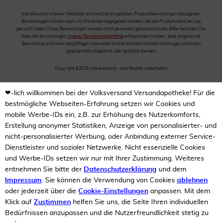
Alle Besucher unserer Webseite sind herzlich eingeladen, Produktbewertungen abzugeben.
Bewertungen können auch von Personen abgegeben werden, die das Produkt nicht bei uns
gekauft haben. Diese Bewertungen werden nicht gesondert gekennzeichnet. Bitte beachten Sie,
dass alle Bewertungen
unserer Bewertungsrichtlinie
entsprechen müssen. Jede eingehende
Bewertung wird einer sorgfältigen manuellen Authentizitätskontrolle unterzogen und kann
gegebenfalls abgelehnt oder gelöscht werden.
Copyright ©2026 Volksversand - Alle Rechte vorbehalten
❤-lich willkommen bei der Volksversand Versandapotheke! Für die
bestmögliche Webseiten-Erfahrung setzen wir Cookies und
mobile Werbe-IDs ein, z.B. zur Erhöhung des Nutzerkomforts,
Erstellung anonymer Statistiken, Anzeige von personalisierter- und
nicht-personalisierter Werbung, oder Anbindung externer Service-
Dienstleister und sozialer Netzwerke. Nicht essenzielle Cookies
und Werbe-IDs setzen wir nur mit Ihrer Zustimmung. Weiteres
entnehmen Sie bitte der
Datenschutzerklärung
und dem
Impressum
. Sie können die Verwendung von Cookies
ablehnen
oder jederzeit über die
Cookie-Einstellungen
anpassen. Mit dem
Klick auf
Zustimmen
helfen Sie uns, die Seite Ihren individuellen
Bedürfnissen anzupassen und die Nutzerfreundlichkeit stetig zu