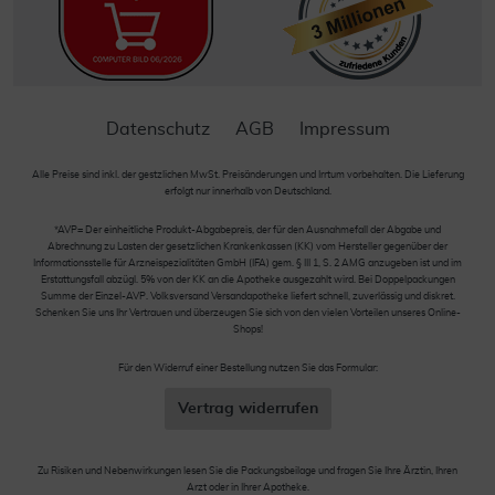
Datenschutz
AGB
Impressum
Alle Preise sind inkl. der gestzlichen MwSt. Preisänderungen und Irrtum vorbehalten. Die Lieferung
erfolgt nur innerhalb von Deutschland.
*AVP= Der einheitliche Produkt-Abgabepreis, der für den Ausnahmefall der Abgabe und
Abrechnung zu Lasten der gesetzlichen Krankenkassen (KK) vom Hersteller gegenüber der
Informationsstelle für Arzneispezialitäten GmbH (IFA) gem. § III 1, S. 2 AMG anzugeben ist und im
Erstattungsfall abzügl. 5% von der KK an die Apotheke ausgezahlt wird. Bei Doppelpackungen
Summe der Einzel-AVP. Volksversand Versandapotheke liefert schnell, zuverlässig und diskret.
Schenken Sie uns Ihr Vertrauen und überzeugen Sie sich von den vielen Vorteilen unseres Online-
Shops!
Für den Widerruf einer Bestellung nutzen Sie das Formular:
Vertrag widerrufen
Zu Risiken und Nebenwirkungen lesen Sie die Packungsbeilage und fragen Sie Ihre Ärztin, Ihren
Arzt oder in Ihrer Apotheke.