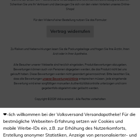
Schenken Sie uns Ihr Vertrauen und überzeugen Sie sich von den vielen Vorteilen unseres Online-
Shops!
Für den Widerruf einer Bestellung nutzen Sie das Formular:
Vertrag widerrufen
Zu Risiken und Nebenwirkungen lesen Sie die Packungsbeilage und fragen Sie Ihre Ärztin, Ihren
Arzt oder in Ihrer Apotheke.
Alle Besucher unserer Webseite sind herzlich eingeladen, Produktbewertungen abzugeben.
Bewertungen können auch von Personen abgegeben werden, die das Produkt nicht bei uns
gekauft haben. Diese Bewertungen werden nicht gesondert gekennzeichnet. Bitte beachten Sie,
dass alle Bewertungen
unserer Bewertungsrichtlinie
entsprechen müssen. Jede eingehende
Bewertung wird einer sorgfältigen manuellen Authentizitätskontrolle unterzogen und kann
gegebenfalls abgelehnt oder gelöscht werden.
Copyright ©2026 Volksversand - Alle Rechte vorbehalten
❤-lich willkommen bei der Volksversand Versandapotheke! Für die
bestmögliche Webseiten-Erfahrung setzen wir Cookies und
mobile Werbe-IDs ein, z.B. zur Erhöhung des Nutzerkomforts,
Erstellung anonymer Statistiken, Anzeige von personalisierter- und