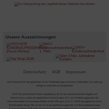
Unsere Auszeichnungen
Datenschutz
AGB
Impressum
Alle Preise sind inkl. der gestzlichen MwSt. Preisänderungen und Irrtum vorbehalten. Die Lieferung
erfolgt nur innerhalb von Deutschland.
*AVP= Der einheitliche Produkt-Abgabepreis, der für den Ausnahmefall der Abgabe und
Abrechnung zu Lasten der gesetzlichen Krankenkassen (KK) vom Hersteller gegenüber der
Informationsstelle für Arzneispezialitäten GmbH (IFA) gem. § III 1, S. 2 AMG anzugeben ist und im
Erstattungsfall abzügl. 5% von der KK an die Apotheke ausgezahlt wird. Bei Doppelpackungen
Summe der Einzel-AVP. Volksversand Versandapotheke liefert schnell, zuverlässig und diskret.